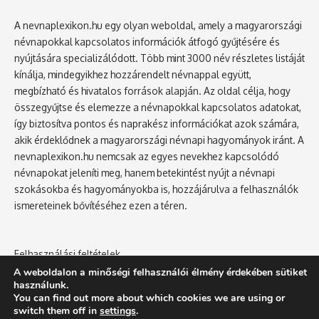
A nevnaplexikon.hu egy olyan weboldal, amely a magyarországi
névnapokkal kapcsolatos információk átfogó gyűjtésére és
nyújtására specializálódott. Több mint 3000 név részletes listáját
kínálja, mindegyikhez hozzárendelt névnappal együtt,
megbízható és hivatalos források alapján. Az oldal célja, hogy
összegyűjtse és elemezze a névnapokkal kapcsolatos adatokat,
így biztosítva pontos és naprakész információkat azok számára,
akik érdeklődnek a magyarországi névnapi hagyományok iránt. A
nevnaplexikon.hu nemcsak az egyes nevekhez kapcsolódó
névnapokat jeleníti meg, hanem betekintést nyújt a névnapi
szokásokba és hagyományokba is, hozzájárulva a felhasználók
ismereteinek bővítéséhez ezen a téren.
Felhasználási feltételek
Adatvédelmi tájékoztató
A weboldalon a minőségi felhasználói élmény érdekében sütiket
használunk.
You can find out more about which cookies we are using or
switch them off in
settings
.