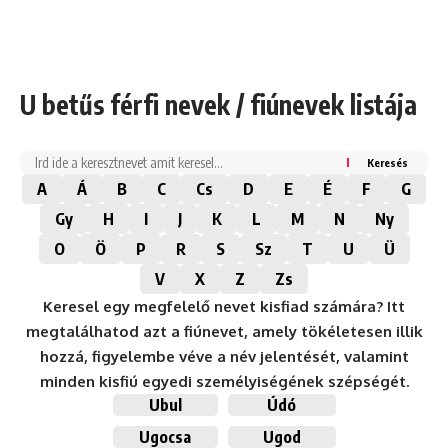
U betűs férfi nevek / fiúnevek listája
Keresés
A
Á
B
C
Cs
D
E
É
F
G
Gy
H
I
J
K
L
M
N
Ny
O
Ö
P
R
S
Sz
T
U
Ü
V
X
Z
Zs
Keresel egy megfelelő nevet kisfiad számára? Itt
megtalálhatod azt a fiúnevet, amely tökéletesen illik
hozzá, figyelembe véve a név jelentését, valamint
minden kisfiú egyedi személyiségének szépségét.
Ubul
Údó
Ugocsa
Ugod