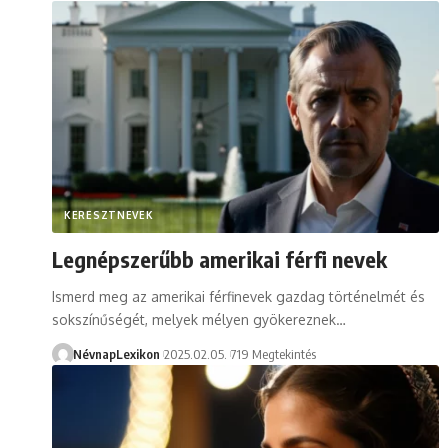
KERESZTNEVEK
Legnépszerűbb amerikai férfi nevek
Ismerd meg az amerikai férfinevek gazdag történelmét és
sokszínűségét, melyek mélyen gyökereznek…
NévnapLexikon
2025.02.05.
719 Megtekintés