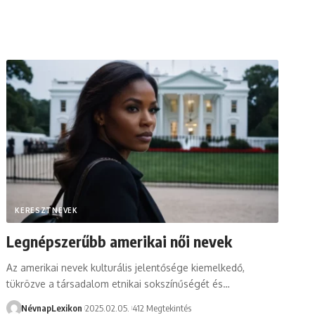
KERESZTNEVEK
Legnépszerűbb amerikai női nevek
Az amerikai nevek kulturális jelentősége kiemelkedő,
tükrözve a társadalom etnikai sokszínűségét és…
NévnapLexikon
2025.02.05.
412 Megtekintés