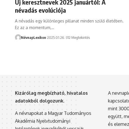
Új keresztnevek 2025 januártól: A
névadás evolúciója
A névadás egy különleges pillanat minden szülő életében.
Ez az a momentum,…
NévnapLexikon
2025.01.26.
312 Megtekintés
Kizárólag megbízható, hivatalos
A nevnapl
adatokból dolgozunk.
kapcsolato
mint 3000 
A névnapokat a Magyar Tudományos
együtt, me
Akadémia Nyelvtudományi
és elemez
Intézetének jegyzékéből vesszük.