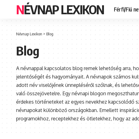
NÉVNAP LEXIKON
Férfi/Fiú n
Névnap Lexikon
>
Blog
Blog
A névnappal kapcsolatos blog remek lehetőség arra, h
jelentőségét és hagyományait. A névnapok számos kult
adott név viselőjének ünnepléséről szólnak, és lehetős
való összejövetelre. Egy névnapi blogon megoszthatun
érdekes történeteket az egyes nevekhez kapcsolódó szo
névnapokat különböző országokban. Emellett inspiráci
programokhoz, receptekhez és ötletekhez, hogy az ad