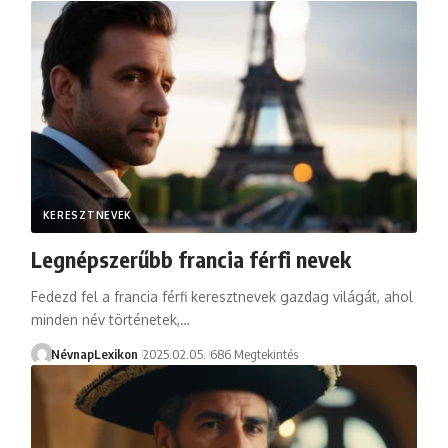
KERESZTNEVEK
Legnépszerűbb francia férfi nevek
Fedezd fel a francia férfi keresztnevek gazdag világát, ahol
minden név történetek,…
NévnapLexikon
2025.02.05.
686 Megtekintés