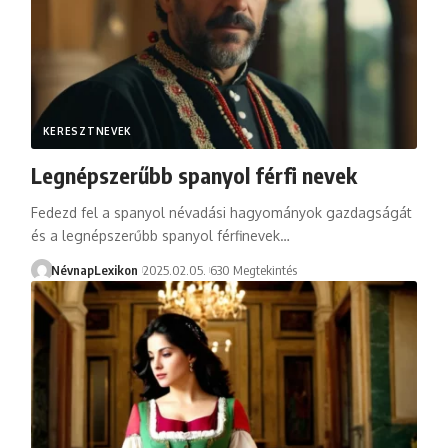
KERESZTNEVEK
Legnépszerűbb spanyol férfi nevek
Fedezd fel a spanyol névadási hagyományok gazdagságát
és a legnépszerűbb spanyol férfinevek…
NévnapLexikon
2025.02.05.
630 Megtekintés