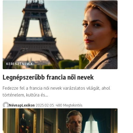
KERESZTNEVEK
Legnépszerűbb francia női nevek
Fedezze fel a francia női nevek varázslatos világát, ahol
történelem, kultúra és…
NévnapLexikon
2025.02.05.
480 Megtekintés