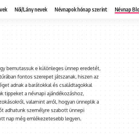
evek
Női/Lány nevek
Névnapok hónap szerint
Névnap Bl
ogy bemutassuk e különleges ünnep eredetét,
úrában fontos szerepet játszanak, hiszen az
éget adnak a barátokkal és családtagokkal
k tippeket a névnapi ajándékozáshoz,
kásokról, valamint arról, hogyan ünneplik a
ót adhatunk személyre szabott ünnepi
ott nap még emlékezetesebb legyen.