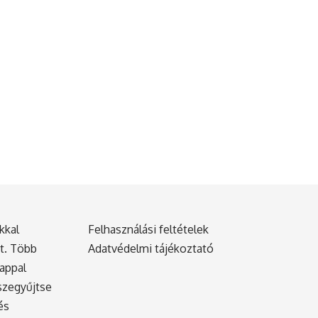
kkal
Felhasználási feltételek
tt. Több
Adatvédelmi tájékoztató
nappal
sszegyűjtse
és