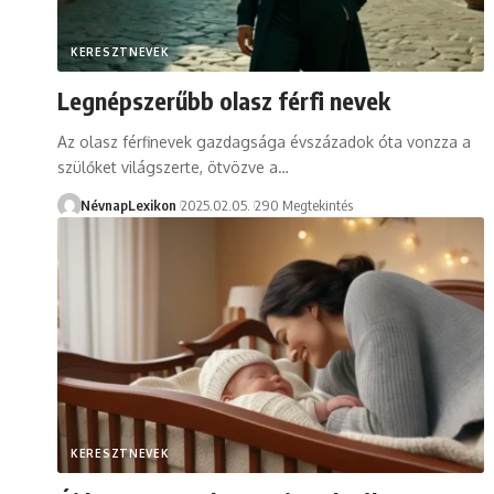
KERESZTNEVEK
Legnépszerűbb olasz férfi nevek
Az olasz férfinevek gazdagsága évszázadok óta vonzza a
szülőket világszerte, ötvözve a…
NévnapLexikon
2025.02.05.
290 Megtekintés
KERESZTNEVEK