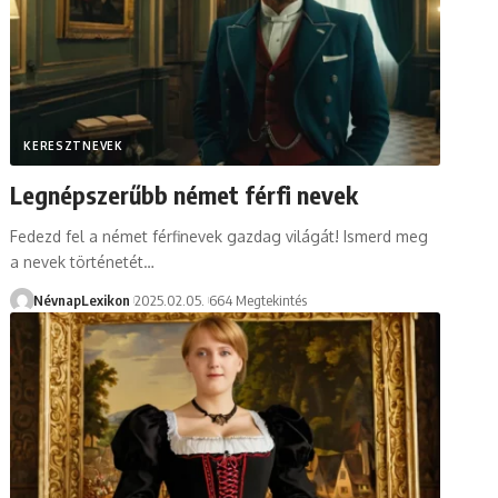
KERESZTNEVEK
Legnépszerűbb német férfi nevek
Fedezd fel a német férfinevek gazdag világát! Ismerd meg
a nevek történetét…
NévnapLexikon
2025.02.05.
664 Megtekintés