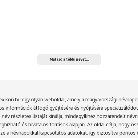
Mutasd a többi nevet...
exikon.hu egy olyan weboldal, amely a magyarországi névnapo
s információk átfogó gyűjtésére és nyújtására specializálódo
név részletes listáját kínálja, mindegyikhez hozzárendelt név
gbízható és hivatalos források alapján. Az oldal célja, hogy ö
ze a névnapokkal kapcsolatos adatokat, így biztosítva pontos 