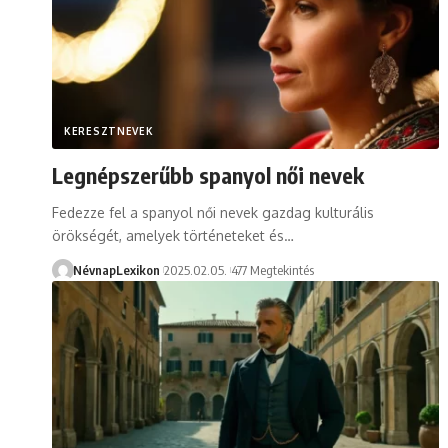
KERESZTNEVEK
Legnépszerűbb spanyol női nevek
Fedezze fel a spanyol női nevek gazdag kulturális
örökségét, amelyek történeteket és…
NévnapLexikon
2025.02.05.
477 Megtekintés