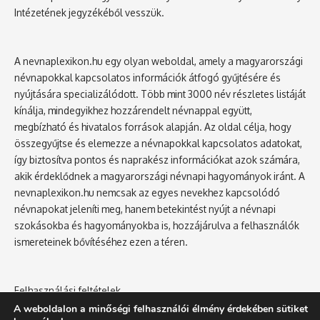
Intézetének jegyzékéből vesszük.
A nevnaplexikon.hu egy olyan weboldal, amely a magyarországi
névnapokkal kapcsolatos információk átfogó gyűjtésére és
nyújtására specializálódott. Több mint 3000 név részletes listáját
kínálja, mindegyikhez hozzárendelt névnappal együtt,
megbízható és hivatalos források alapján. Az oldal célja, hogy
összegyűjtse és elemezze a névnapokkal kapcsolatos adatokat,
így biztosítva pontos és naprakész információkat azok számára,
akik érdeklődnek a magyarországi névnapi hagyományok iránt. A
nevnaplexikon.hu nemcsak az egyes nevekhez kapcsolódó
névnapokat jeleníti meg, hanem betekintést nyújt a névnapi
szokásokba és hagyományokba is, hozzájárulva a felhasználók
ismereteinek bővítéséhez ezen a téren.
Felhasználási feltételek
Adatvédelmi tájékoztató
A weboldalon a minőségi felhasználói élmény érdekében sütiket