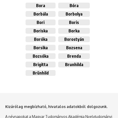
Bora
Bóra
Borbála
Borbolya
Bori
Boris
Boriska
Borka
Boróka
Borostyán
Borsika
Bozsena
Bozsóka
Brenda
Brigitta
Brunhilda
Brünhild
Kizárólag megbízható, hivatalos adatokból dolgozunk.
A névnapokat a Magyar Tudományos Akadémia Nyelvtudományi