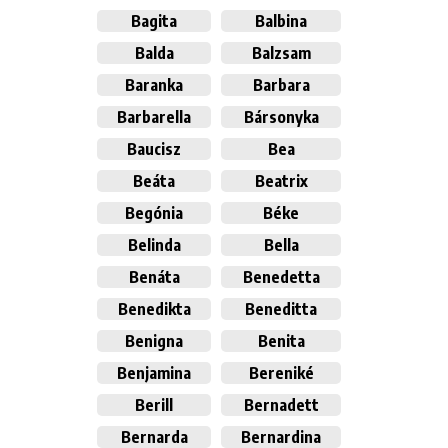
Bagita
Balbina
Balda
Balzsam
Baranka
Barbara
Barbarella
Bársonyka
Baucisz
Bea
Beáta
Beatrix
Begónia
Béke
Belinda
Bella
Benáta
Benedetta
Benedikta
Beneditta
Benigna
Benita
Benjamina
Bereniké
Berill
Bernadett
Bernarda
Bernardina