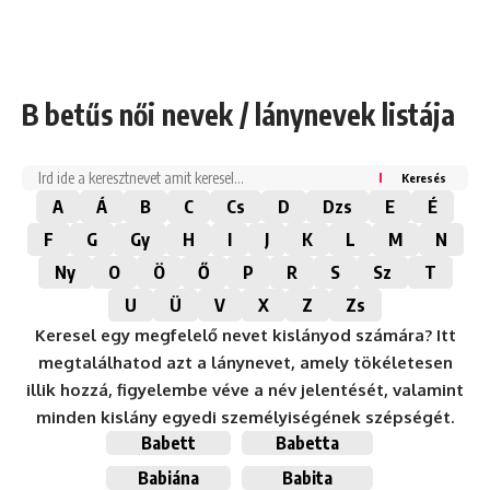
B betűs női nevek / lánynevek listája
Keresés
A
Á
B
C
Cs
D
Dzs
E
É
F
G
Gy
H
I
J
K
L
M
N
Ny
O
Ö
Ő
P
R
S
Sz
T
U
Ü
V
X
Z
Zs
Keresel egy megfelelő nevet kislányod számára? Itt
megtalálhatod azt a lánynevet, amely tökéletesen
illik hozzá, figyelembe véve a név jelentését, valamint
minden kislány egyedi személyiségének szépségét.
Babett
Babetta
Babiána
Babita