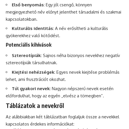
Első benyomás
: Egy jól csengő, könnyen
megjegyezhető név előnyt jelenthet társadalmi és szakmai
kapcsolatokban.
Kulturális identitás
: A név erősítheti a kulturális
gyökerekhez való kötődést.
Potenciális kihívások
Sztereotípiák
: Sajnos néha bizonyos nevekhez negatív
sztereotípiák társulhatnak.
Kiejtési nehézségek
: Egyes nevek kiejtése problémás
lehet, ami frusztrációt okozhat.
Túl gyakori nevek
: Nagyon népszerű nevek esetén
előfordulhat, hogy az egyén „elvész a tömegben”.
Táblázatok a nevekről
Az alábbiakban két táblázatban foglaljuk össze a nevekkel
kapcsolatos érdekes információkat: