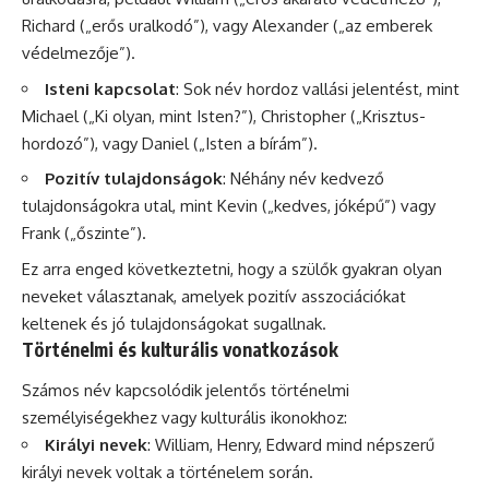
Richard („erős uralkodó”), vagy Alexander („az emberek
védelmezője”).
Isteni kapcsolat
: Sok név hordoz vallási jelentést, mint
Michael („Ki olyan, mint Isten?”), Christopher („Krisztus-
hordozó”), vagy Daniel („Isten a bírám”).
Pozitív tulajdonságok
: Néhány név kedvező
tulajdonságokra utal, mint Kevin („kedves, jóképű”) vagy
Frank („őszinte”).
Ez arra enged következtetni, hogy a szülők gyakran olyan
neveket választanak, amelyek pozitív asszociációkat
keltenek és jó tulajdonságokat sugallnak.
Történelmi és kulturális vonatkozások
Számos név kapcsolódik jelentős történelmi
személyiségekhez vagy kulturális ikonokhoz:
Királyi nevek
: William, Henry, Edward mind népszerű
királyi nevek voltak a történelem során.