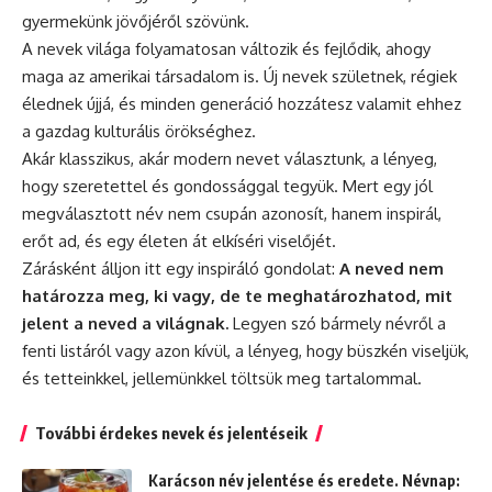
gyermekünk jövőjéről szövünk.
A nevek világa folyamatosan változik és fejlődik, ahogy
maga az amerikai társadalom is. Új nevek születnek, régiek
élednek újjá, és minden generáció hozzátesz valamit ehhez
a gazdag kulturális örökséghez.
Akár klasszikus, akár modern nevet választunk, a lényeg,
hogy szeretettel és gondossággal tegyük. Mert egy jól
megválasztott név nem csupán azonosít, hanem inspirál,
erőt ad, és egy életen át elkíséri viselőjét.
Zárásként álljon itt egy inspiráló gondolat:
A neved nem
határozza meg, ki vagy, de te meghatározhatod, mit
jelent a neved a világnak.
Legyen szó bármely névről a
fenti listáról vagy azon kívül, a lényeg, hogy büszkén viseljük,
és tetteinkkel, jellemünkkel töltsük meg tartalommal.
További érdekes nevek és jelentéseik
Karácson név jelentése és eredete. Névnap: