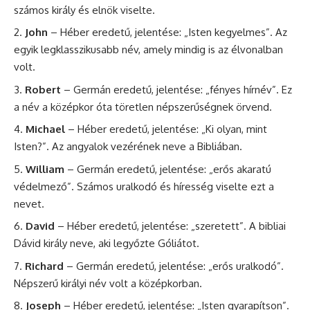
számos király és elnök viselte.
John
– Héber eredetű, jelentése: „Isten kegyelmes”. Az
egyik legklasszikusabb név, amely mindig is az élvonalban
volt.
Robert
–
Germán
eredetű, jelentése: „fényes hírnév”. Ez
a név a középkor óta töretlen népszerűségnek örvend.
Michael
– Héber eredetű, jelentése: „Ki olyan, mint
Isten?”. Az angyalok vezérének neve a Bibliában.
William
– Germán eredetű, jelentése: „
erős
akaratú
védelmező”. Számos uralkodó és híresség viselte ezt a
nevet.
David
– Héber eredetű, jelentése: „szeretett”. A bibliai
Dávid
király neve, aki legyőzte Góliátot.
Richard
– Germán eredetű, jelentése: „erős uralkodó”.
Népszerű királyi név volt a középkorban.
Joseph
– Héber eredetű, jelentése: „Isten gyarapítson”.