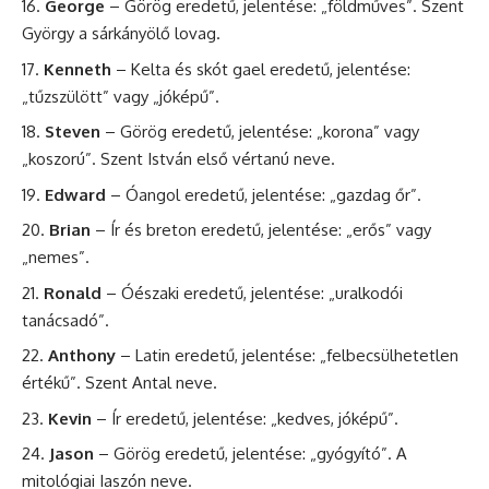
George
– Görög eredetű, jelentése: „földműves”. Szent
György
a sárkányölő lovag.
Kenneth
– Kelta és skót gael eredetű, jelentése:
„tűzszülött” vagy „jóképű”.
Steven
– Görög eredetű, jelentése: „korona” vagy
„koszorú”. Szent
István
első vértanú neve.
Edward
– Óangol eredetű, jelentése: „gazdag őr”.
Brian
– Ír és breton eredetű, jelentése: „erős” vagy
„nemes”.
Ronald
– Óészaki eredetű, jelentése: „uralkodói
tanácsadó”.
Anthony
– Latin eredetű, jelentése: „felbecsülhetetlen
értékű”. Szent
Antal
neve.
Kevin
– Ír eredetű, jelentése: „kedves, jóképű”.
Jason
– Görög eredetű, jelentése: „gyógyító”. A
mitológiai Iaszón neve.