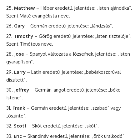
Matthew
– Héber eredetű, jelentése: „Isten ajándéka”.
Szent
Máté
evangélista neve.
Gary
– Germán eredetű, jelentése: „lándzsás”.
Timothy
– Görög eredetű, jelentése: „Isten tisztelője”.
Szent Timóteus neve.
Jose
– Spanyol változata a Józsefnek, jelentése: „Isten
gyarapítson”.
Larry
– Latin eredetű, jelentése: „babérkoszorúval
díszített”.
Jeffrey
– Germán-angol eredetű, jelentése: „
béke
Istene”.
Frank
– Germán eredetű, jelentése: „szabad” vagy
„őszinte”.
Scott
– Skót eredetű, jelentése: „skót”.
Eric
– Skandináv eredetű, jelentése: „örök uralkodó”.