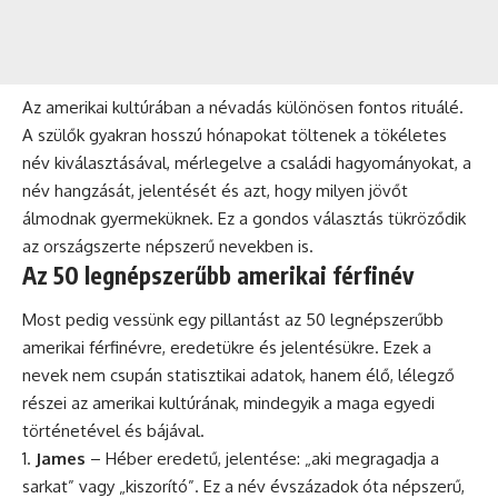
Az amerikai kultúrában a névadás különösen fontos rituálé.
A szülők gyakran hosszú hónapokat töltenek a tökéletes
név kiválasztásával, mérlegelve a családi hagyományokat, a
név hangzását, jelentését és azt, hogy milyen jövőt
álmodnak gyermeküknek. Ez a gondos választás tükröződik
az országszerte népszerű nevekben is.
Az 50 legnépszerűbb amerikai férfinév
Most pedig vessünk egy pillantást az 50 legnépszerűbb
amerikai férfinévre, eredetükre és jelentésükre. Ezek a
nevek nem csupán statisztikai adatok, hanem élő, lélegző
részei az amerikai kultúrának, mindegyik a maga egyedi
történetével és bájával.
James
– Héber eredetű, jelentése: „aki megragadja a
sarkat” vagy „kiszorító”. Ez a név évszázadok óta népszerű,