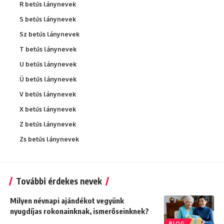
R betűs lánynevek
S betűs lánynevek
Sz betűs lánynevek
T betűs lánynevek
U betűs lánynevek
Ü betűs lánynevek
V betűs lánynevek
X betűs lánynevek
Z betűs lánynevek
Zs betűs lánynevek
További érdekes nevek
Milyen névnapi ajándékot vegyünk
nyugdíjas rokonainknak, ismerőseinknek?
BLOG