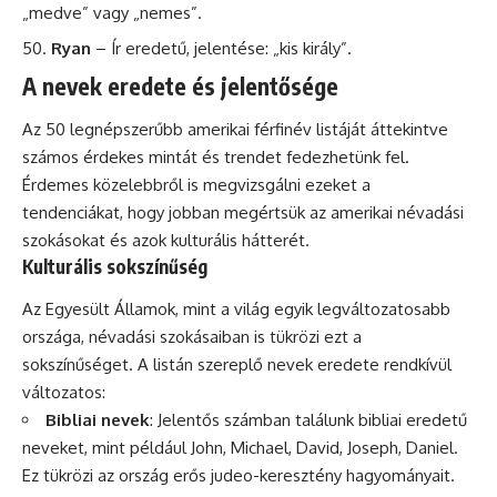
„medve” vagy „nemes”.
Ryan
– Ír eredetű, jelentése: „kis király”.
A nevek eredete és jelentősége
Az 50 legnépszerűbb amerikai férfinév listáját áttekintve
számos érdekes mintát és trendet fedezhetünk fel.
Érdemes közelebbről is megvizsgálni ezeket a
tendenciákat, hogy jobban megértsük az amerikai névadási
szokásokat és azok kulturális hátterét.
Kulturális sokszínűség
Az Egyesült Államok, mint a világ egyik legváltozatosabb
országa, névadási szokásaiban is tükrözi ezt a
sokszínűséget. A listán szereplő nevek eredete rendkívül
változatos:
Bibliai nevek
: Jelentős számban találunk bibliai eredetű
neveket, mint például John, Michael, David, Joseph, Daniel.
Ez tükrözi az ország erős judeo-keresztény hagyományait.