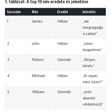
1. táblázat: A top 10 név eredete és jelentése
Sorszám
Név
Eredet
Jelentés
1
James
Héber
„aki
megragadja
a sarkat”
2
John
Héber
„Isten
kegyelmes”
3
Robert
Germán
„fényes
hírnév”
4
Michael
Héber
„Ki olyan,
mint Isten?”
5
William
Germán
„erős
akaratú
védelmező”