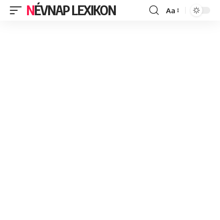
NÉVNAP LEXIKON
Aa
Font
Resizer