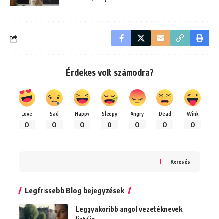
Érdekes volt számodra?
Love
Sad
Happy
Sleepy
Angry
Dead
Wink
0
0
0
0
0
0
0
Keresés
Legfrissebb Blog bejegyzések
Leggyakoribb angol vezetéknevek