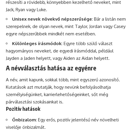
részesíti a rövidebb, könnyebben kezelhető neveket, mint
Jack, Ryan vagy Luke.
Unisex nevek növekvő népszerűsége
: Bár a listán nem
szerepelnek, de olyan nevek, mint Taylor, Jordan vagy Casey
egyre népszerűbbek mindkét nem esetében.
Különleges írásmódok
: Egyre több szülő választ
hagyományos neveket, de egyedi írásmóddal, például
Jayden a Jaden helyett, vagy Aiden az Aidan helyett.
A névválasztás hatása az egyénre
A név, amit kapunk, sokkal több, mint egyszerű azonosító.
Kutatások azt mutatják, hogy nevünk befolyásolhatja
személyiségünket, karrierlehetőségeinket, sőt még
párválasztási szokásainkat is.
Pozitív hatások
Önbizalom
: Egy erős, pozitív jelentésű név növelheti
viselője önbizalmát.