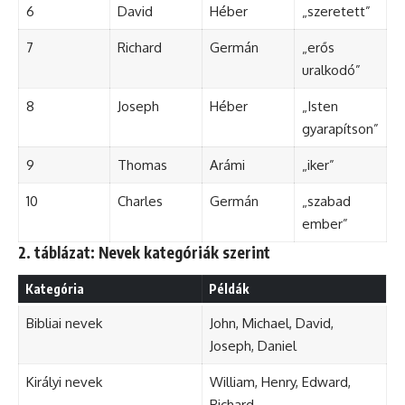
6
David
Héber
„szeretett”
7
Richard
Germán
„erős
uralkodó”
8
Joseph
Héber
„Isten
gyarapítson”
9
Thomas
Arámi
„iker”
10
Charles
Germán
„szabad
ember”
2. táblázat: Nevek kategóriák szerint
Kategória
Példák
Bibliai nevek
John, Michael, David,
Joseph, Daniel
Királyi nevek
William, Henry, Edward,
Richard