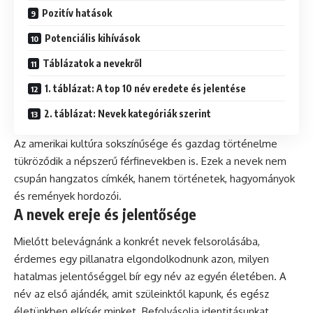
Pozitív hatások
Potenciális kihívások
Táblázatok a nevekről
1. táblázat: A top 10 név eredete és jelentése
2. táblázat: Nevek kategóriák szerint
Az amerikai kultúra sokszínűsége és gazdag történelme
tükröződik a népszerű férfinevekben is. Ezek a nevek nem
csupán hangzatos címkék, hanem történetek, hagyományok
és remények hordozói.
A nevek ereje és jelentősége
Mielőtt belevágnánk a konkrét nevek felsorolásába,
érdemes egy pillanatra elgondolkodnunk azon, milyen
hatalmas jelentőséggel bír egy név az egyén életében. A
név az első
ajándék
, amit szüleinktől kapunk, és egész
életünkben elkísér minket. Befolyásolja identitásunkat,