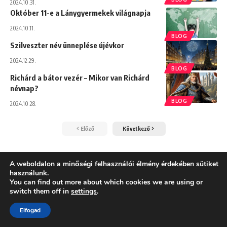
2024.10.31.
Október 11-e a Lánygyermekek világnapja
2024.10.11.
BLOG
Szilveszter név ünneplése újévkor
2024.12.29.
BLOG
Richárd a bátor vezér – Mikor van Richárd
névnap?
BLOG
2024.10.28.
Előző
Következő
A weboldalon a minőségi felhasználói élmény érdekében sütiket
használunk.
You can find out more about which cookies we are using or
Kizárólag megbízható, hivatalos adatokból dolgozunk.
switch them off in
settings
.
A névnapokat a Magyar Tudományos Akadémia Nyelvtudományi
Elfogad
Intézetének jegyzékéből vesszük.