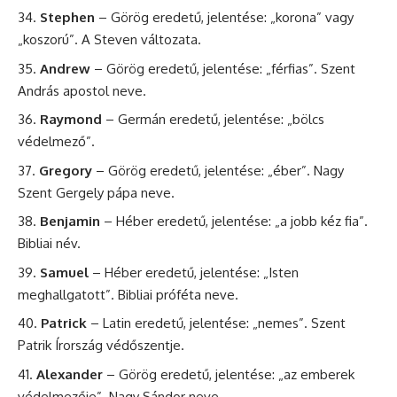
Stephen
– Görög eredetű, jelentése: „korona” vagy
„koszorú”. A Steven változata.
Andrew
– Görög eredetű, jelentése: „férfias”. Szent
András
apostol neve.
Raymond
– Germán eredetű, jelentése: „bölcs
védelmező”.
Gregory
– Görög eredetű, jelentése: „éber”. Nagy
Szent
Gergely
pápa neve.
Benjamin
– Héber eredetű, jelentése: „a jobb kéz fia”.
Bibliai név.
Samuel
– Héber eredetű, jelentése: „Isten
meghallgatott”. Bibliai próféta neve.
Patrick
– Latin eredetű, jelentése: „nemes”. Szent
Patrik
Írország védőszentje.
Alexander
– Görög eredetű, jelentése: „az emberek
védelmezője”. Nagy
Sándor
neve.