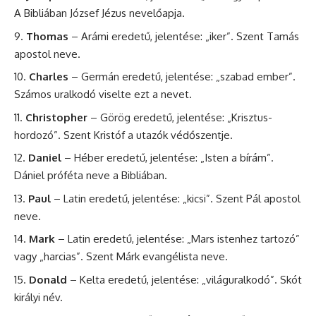
A Bibliában
József
Jézus nevelőapja.
Thomas
– Arámi eredetű, jelentése: „iker”. Szent
Tamás
apostol
neve.
Charles
– Germán eredetű, jelentése: „szabad ember”.
Számos uralkodó viselte ezt a nevet.
Christopher
– Görög eredetű, jelentése: „Krisztus-
hordozó”. Szent
Kristóf
a utazók védőszentje.
Daniel
– Héber eredetű, jelentése: „Isten a bírám”.
Dániel
próféta neve a Bibliában.
Paul
– Latin eredetű, jelentése: „kicsi”. Szent
Pál
apostol
neve.
Mark
– Latin eredetű, jelentése: „Mars istenhez tartozó”
vagy „harcias”. Szent
Márk
evangélista neve.
Donald
– Kelta eredetű, jelentése: „világuralkodó”. Skót
királyi név.