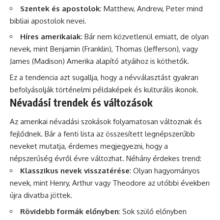
Szentek és apostolok
: Matthew, Andrew, Peter mind
bibliai apostolok nevei.
Híres amerikaiak
: Bár nem közvetlenül emiatt, de olyan
nevek, mint Benjamin (Franklin), Thomas (Jefferson), vagy
James (Madison) Amerika alapító atyáihoz is köthetők.
Ez a tendencia azt sugallja, hogy a névválasztást gyakran
befolyásolják történelmi példaképek és kulturális ikonok.
Névadási trendek és változások
Az amerikai névadási szokások folyamatosan változnak és
fejlődnek. Bár a fenti lista az összesített legnépszerűbb
neveket mutatja, érdemes megjegyezni, hogy a
népszerűség évről évre változhat. Néhány érdekes trend:
Klasszikus nevek visszatérése
: Olyan hagyományos
nevek, mint Henry, Arthur vagy Theodore az utóbbi években
újra divatba jöttek.
Rövidebb formák előnyben
: Sok szülő előnyben