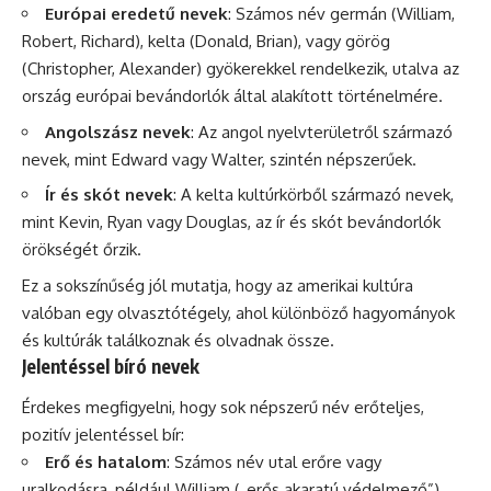
Európai eredetű nevek
: Számos név germán (William,
Robert, Richard), kelta (Donald, Brian), vagy görög
(Christopher, Alexander) gyökerekkel rendelkezik, utalva az
ország európai bevándorlók által alakított történelmére.
Angolszász nevek
: Az angol nyelvterületről származó
nevek, mint Edward vagy Walter, szintén népszerűek.
Ír és skót nevek
: A kelta kultúrkörből származó nevek,
mint Kevin, Ryan vagy Douglas, az ír és skót bevándorlók
örökségét őrzik.
Ez a sokszínűség jól mutatja, hogy az amerikai kultúra
valóban egy olvasztótégely, ahol különböző hagyományok
és kultúrák találkoznak és olvadnak össze.
Jelentéssel bíró nevek
Érdekes megfigyelni, hogy sok népszerű név erőteljes,
pozitív jelentéssel bír:
Erő és hatalom
: Számos név utal erőre vagy
uralkodásra, például William („erős akaratú védelmező”),