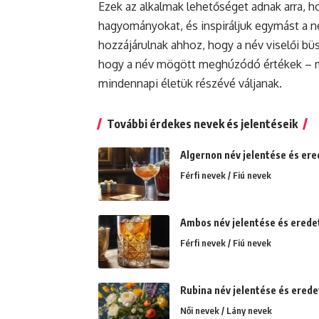
Ezek az alkalmak lehetőséget adnak arra, 
hagyományokat, és inspiráljuk egymást a n
hozzájárulnak ahhoz, hogy a név viselői b
hogy a név mögött meghúzódó értékek – m
mindennapi életük részévé váljanak.
További érdekes nevek és jelentéseik
Algernon név jelentése és ere
Férfi nevek / Fiú nevek
Ambos név jelentése és eredet
Férfi nevek / Fiú nevek
Rubina név jelentése és eredete
Női nevek / Lány nevek