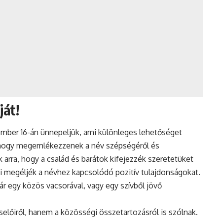
ját!
ember 16-án ünnepeljük, ami különleges lehetőséget
k, hogy megemlékezzenek a név szépségéről és
 arra, hogy a család és barátok kifejezzék szeretetüket
lői megéljék a névhez kapcsolódó pozitív tulajdonságokat.
ár egy közös vacsorával, vagy egy szívből jövő
előiről, hanem a közösségi összetartozásról is szólnak.