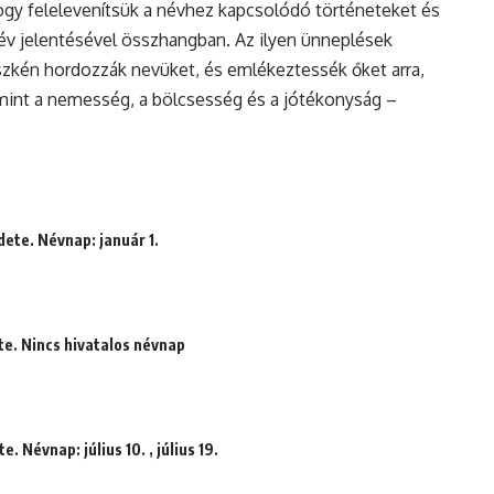
hogy felelevenítsük a névhez kapcsolódó történeteket és
év jelentésével összhangban. Az ilyen ünneplések
üszkén hordozzák nevüket, és emlékeztessék őket arra,
int a nemesség, a bölcsesség és a jótékonyság –
dete. Névnap: január 1.
e. Nincs hivatalos névnap
. Névnap: július 10. , július 19.