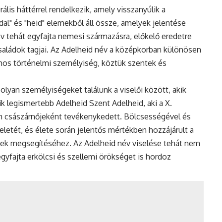
ális háttérrel rendelkezik, amely visszanyúlik a
dal" és "heid" elemekből áll össze, amelyek jelentése
év tehát egyfajta nemesi származásra, előkelő eredetre
i családok tagjai. Az Adelheid név a középkorban különösen
mos történelmi személyiség, köztük szentek és
 olyan személyiségeket találunk a viselői között, akik
ik legismertebb Adelheid Szent Adelheid, aki a X.
m császárnőjeként tevékenykedett. Bölcsességével és
eletét, és élete során jelentős mértékben hozzájárult a
yek megsegítéséhez. Az Adelheid név viselése tehát nem
gyfajta erkölcsi és szellemi örökséget is hordoz