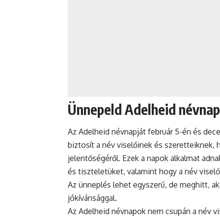
Ünnepeld Adelheid névnap
Az Adelheid névnapját február 5-én és dec
biztosít a név viselőinek és szeretteikne
jelentőségéről. Ezek a napok alkalmat adnak
és tiszteletüket, valamint hogy a név vise
Az
ünneplés
lehet egyszerű, de meghitt, ak
jókívánsággal.
Az Adelheid
névnapok
nem csupán a név vis