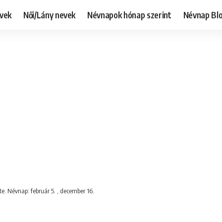
evek
Női/Lány nevek
Névnapok hónap szerint
Névnap Bl
te. Névnap: február 5. , december 16.