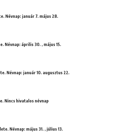
te. Névnap: január 7. május 28.
. Névnap: április 30. , május 15.
te. Névnap: január 10. augusztus 22.
te. Nincs hivatalos névnap
te. Névnap: május 31. , július 13.