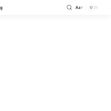
og
Aa
Font
Resizer