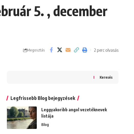
ebruár 5. , december
2 perc olvasás
Megosztás
Keresés
Legfrissebb Blog bejegyzések
Leggyakoribb angol vezetéknevek
listája
Blog