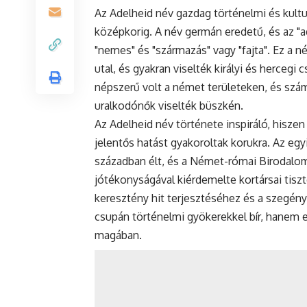
Az Adelheid név gazdag történelmi és kultur
középkorig. A név germán eredetű, és az "a
"nemes" és "származás" vagy "fajta". Ez a n
utal, és gyakran viselték királyi és herceg
népszerű volt a német területeken, és szá
uralkodónők viselték büszkén.
Az Adelheid név története inspiráló, hiszen
jelentős hatást gyakoroltak korukra. Az egy
században élt, és a Német-római Birodalo
jótékonyságával kiérdemelte kortársai tiszt
keresztény hit terjesztéséhez és a szegén
csupán történelmi gyökerekkel bír, hanem e
magában.