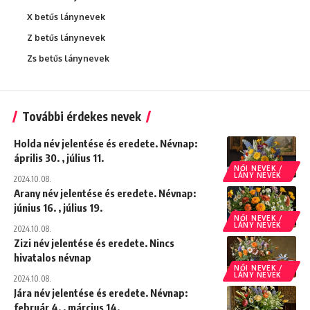
X betűs lánynevek
Z betűs lánynevek
Zs betűs lánynevek
További érdekes nevek
Holda név jelentése és eredete. Névnap:
április 30. , július 11.
NŐI NEVEK /
LÁNY NEVEK
2024.10.08.
Arany név jelentése és eredete. Névnap:
június 16. , július 19.
NŐI NEVEK /
LÁNY NEVEK
2024.10.08.
Zizi név jelentése és eredete. Nincs
hivatalos névnap
NŐI NEVEK /
LÁNY NEVEK
2024.10.08.
Jára név jelentése és eredete. Névnap:
február 4. , március 14.