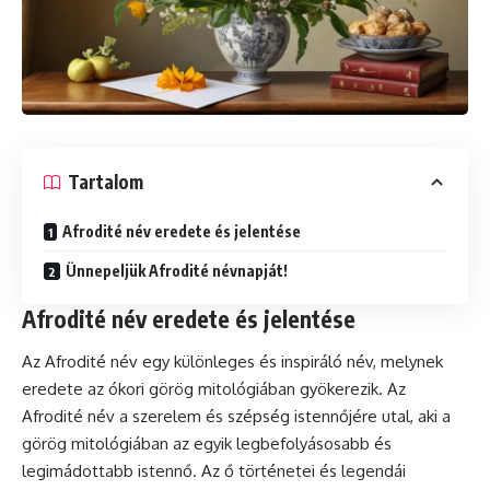
Tartalom
Afrodité név eredete és jelentése
Ünnepeljük Afrodité névnapját!
Afrodité név eredete és jelentése
Az Afrodité név egy különleges és inspiráló név, melynek
eredete az ókori görög mitológiában gyökerezik. Az
Afrodité név a szerelem és szépség istennőjére utal, aki a
görög mitológiában az egyik legbefolyásosabb és
legimádottabb istennő. Az ő történetei és legendái