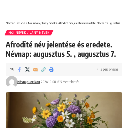
Névnap Lexikon
>
Női nevek / Lány nevek
>
Afrodité név jelentése és eredete. Névnap: augusztus 5. , augusztus 7.
NŐI NEVEK / LÁNY NEVEK
Afrodité név jelentése és eredete.
Névnap: augusztus 5. , augusztus 7.
3 perc olvasás
NévnapLexikon
2024.10.08.
215 Megtekintés