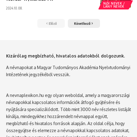
NŐI NEVEK /
LÁNY NEVEK
2024.10.08.
Előző
Következő
Kizárólag megbízható, hivatalos adatokból dolgozunk.
A névnapokat a Magyar Tudományos Akadémia Nyelvtudományi
Intézetének jegyzékéből vesszük.
A nevnaplexikon.hu egy olyan weboldal, amely a magyarországi
névnapokkal kapcsolatos információk átfogó gyűjtésére és
nyújtására specializálódott. Több mint 3000 név részletes listáját
kínálja, mindegyikhez hozzárendelt névnappal együtt,
megbízható és hivatalos források alapján. Az oldal célja, hogy
összegyűjtse és elemezze a névnapokkal kapcsolatos adatokat,