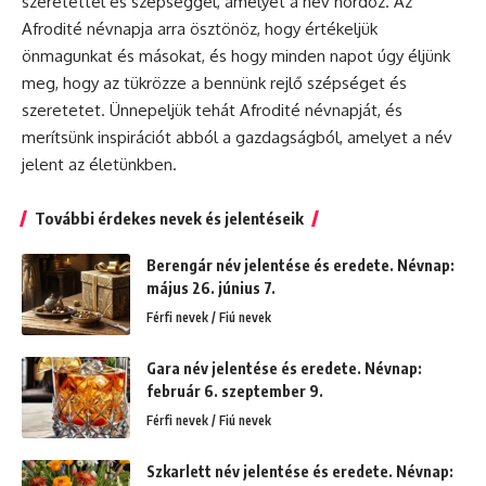
szeretettel és szépséggel, amelyet a név hordoz. Az
Afrodité névnapja arra ösztönöz, hogy értékeljük
önmagunkat és másokat, és hogy minden napot úgy éljünk
meg, hogy az tükrözze a bennünk rejlő szépséget és
szeretetet. Ünnepeljük tehát Afrodité névnapját, és
merítsünk inspirációt abból a gazdagságból, amelyet a név
jelent az életünkben.
További érdekes nevek és jelentéseik
Berengár név jelentése és eredete. Névnap:
május 26. június 7.
Férfi nevek / Fiú nevek
Gara név jelentése és eredete. Névnap:
február 6. szeptember 9.
Férfi nevek / Fiú nevek
Szkarlett név jelentése és eredete. Névnap: