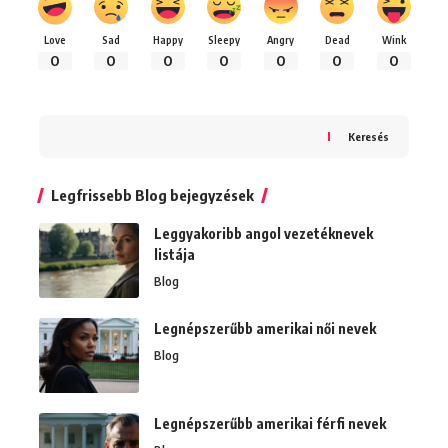
Love
Sad
Happy
Sleepy
Angry
Dead
Wink
0
0
0
0
0
0
0
Keresés
Legfrissebb Blog bejegyzések
Leggyakoribb angol vezetéknevek
listája
Blog
Legnépszerűbb amerikai női nevek
Blog
Legnépszerűbb amerikai férfi nevek