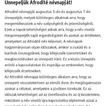
Ünnepeljük Afrodité névnapját!
Afrodité névnapját augusztus 5-én és augusztus 7-én
ünnepeljük, melyek különleges alkalmak arra, hogy
megemlékezzünk a név szépségéről és jelentőségéről.
Ezek a napok lehetőséget adnak arra, hogy a név viselői
megünnepeljék saját egyediségüket és azokat az értékeket,
amelyeket az Afrodité név képvisel. A
névnapok
hagyományosan olyan időszakok, amikor a család és a
barátok összegyűlnek, hogy kifejezzék szeretetüket és
megbecsülésüket az ünnepelt iránt. Ez a közös
ünneplés
erősíti a kapcsolatokat és inspirálja az embereket, hogy
kifejezzék érzelmeiket.
Az Afrodité névnapja különleges alkalom arra, hogy az
ünnepelt visszatekintsen az elmúlt évre, és megfogalmazza
azokat a célokat, amelyekre a jövőben törekszik. Ez az
időszak lehetőséget ad az önreflexióra és az új kezdetekre,
miközben a név viselői újra kapcsolatba léphetnek azzal a