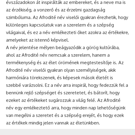
évszázadokon át inspirálták az embereket, és a neve ma is
az érzékiség, a vonzerő és az érzelmi gazdagság
szimbóluma. Az Afrodité név viselői gyakran érezhetik, hogy
különleges kapcsolatuk van a szerelem és a szépség
világaival, és ez a név emlékezteti őket azokra az értékekre,
amelyeket az istennő képvisel.
A név jelentése mélyen beágyazódik a görög kultúrába,
ahol az Afrodité név nemcsak a szerelem, hanem a
termékenység és az élet örömének megtestesítője is. Az
Afrodité név viselői gyakran olyan személyiségek, akik
harmóniára törekszenek, és képesek mások életét is
szebbé varázsolni. Ez a név arra inspirál, hogy fedezzük fel a
bennünk rejlő szépséget és szeretetet, és bátorít, hogy
ezeket az értékeket sugározzuk a világ felé. Az Afrodité
név egy emlékeztető arra, hogy minden nap lehetőségünk
van megélni a szeretet és a szépség erejét, és hogy ezek
az értékek mindig jelen vannak az életünkben.