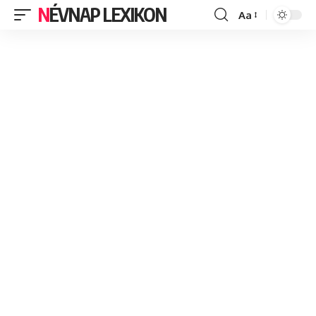
NÉVNAP LEXIKON
Aa
Font
Resizer