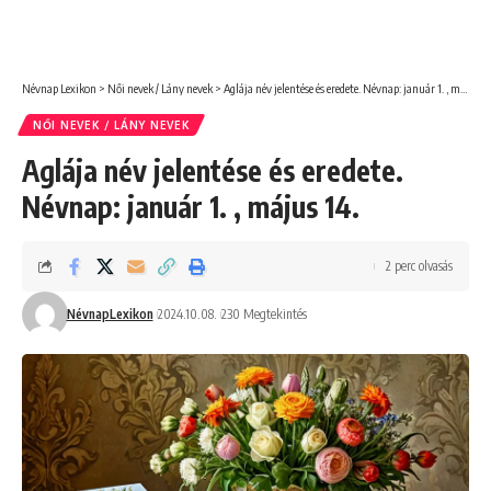
Névnap Lexikon
>
Női nevek / Lány nevek
>
Aglája név jelentése és eredete. Névnap: január 1. , május 14.
NŐI NEVEK / LÁNY NEVEK
Aglája név jelentése és eredete.
Névnap: január 1. , május 14.
2 perc olvasás
NévnapLexikon
2024.10.08.
230 Megtekintés