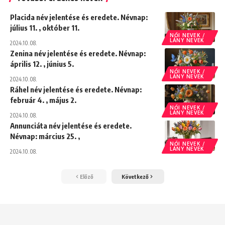
Placida név jelentése és eredete. Névnap:
július 11. , október 11.
NŐI NEVEK /
LÁNY NEVEK
2024.10.08.
Zenina név jelentése és eredete. Névnap:
április 12. , június 5.
NŐI NEVEK /
LÁNY NEVEK
2024.10.08.
Ráhel név jelentése és eredete. Névnap:
február 4. , május 2.
NŐI NEVEK /
LÁNY NEVEK
2024.10.08.
Annunciáta név jelentése és eredete.
Névnap: március 25. ,
NŐI NEVEK /
LÁNY NEVEK
2024.10.08.
Előző
Következő