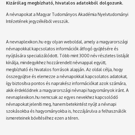
Kizárólag megbízható, hivatalos adatokból dolgozunk.
A névnapokat a Magyar Tudományos Akadémia Nyelvtudományi
Intézetének jegyzékéből vesszük.
A nevnaplexikon.hu egy olyan weboldal, amely a magyarországi
névnapokkal kapcsolatos információk átfogó gyűjtésére és
nyújtására specializálódott. Több mint 3000 név részletes listáját
kínálja, mindegyikhez hozzárendelt névnappal együtt,
megbízható és hivatalos források alapján. Az oldal célja, hogy
összegyűjtse és elemezze a névnapokkal kapcsolatos adatokat,
így biztosítva pontos és naprakész információkat azok számára,
akik érdeklődnek a magyarországi névnapi hagyományok iránt. A
nevnaplexikon.hu nemcsak az egyes nevekhez kapcsolódó
névnapokat jeleníti meg, hanem betekintést nyújt a névnapi
szokásokba és hagyományokba is, hozzájárulva a felhasználók
ismereteinek bővítéséhez ezen a téren.