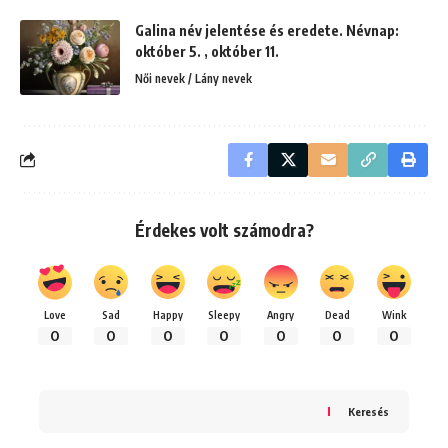
Galina név jelentése és eredete. Névnap:
október 5. , október 11.
Női nevek / Lány nevek
Érdekes volt számodra?
Love
Sad
Happy
Sleepy
Angry
Dead
Wink
0
0
0
0
0
0
0
Keresés