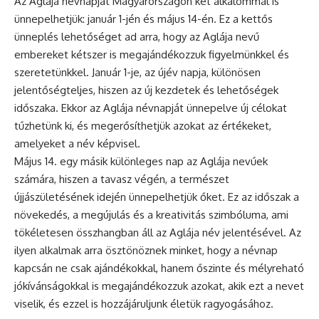
Az Aglája névnapját Magyarországon két alkalommal is
ünnepelhetjük: január 1-jén és május 14-én. Ez a kettős
ünneplés
lehetőséget ad arra, hogy az Aglája nevű
embereket kétszer is megajándékozzuk figyelmünkkel és
szeretetünkkel. Január 1-je, az újév napja, különösen
jelentőségteljes, hiszen az új kezdetek és lehetőségek
időszaka. Ekkor az Aglája névnapját ünnepelve új célokat
tűzhetünk ki, és megerősíthetjük azokat az értékeket,
amelyeket a név képvisel.
Május 14. egy másik különleges nap az Aglája nevűek
számára, hiszen a tavasz végén, a természet
újjászületésének idején ünnepelhetjük őket. Ez az időszak a
növekedés, a megújulás és a kreativitás szimbóluma, ami
tökéletesen összhangban áll az Aglája név jelentésével. Az
ilyen alkalmak arra ösztönöznek minket, hogy a
névnap
kapcsán ne csak ajándékokkal, hanem őszinte és mélyreható
jókívánságokkal is megajándékozzuk azokat, akik ezt a nevet
viselik, és ezzel is hozzájáruljunk életük ragyogásához.