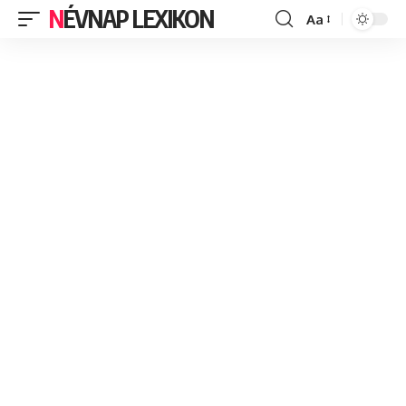
NÉVNAP LEXIKON
Aa
Font
Resizer