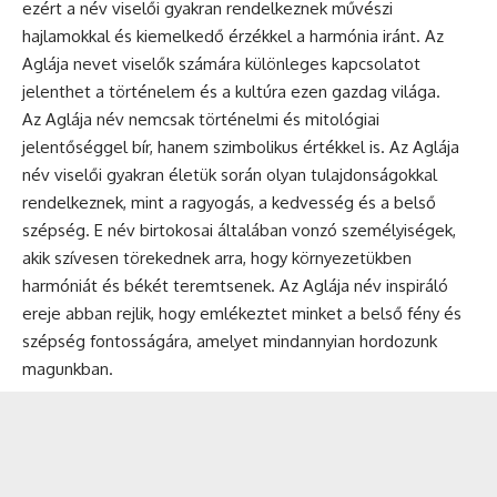
ezért a név viselői gyakran rendelkeznek művészi
hajlamokkal és kiemelkedő érzékkel a harmónia iránt. Az
Aglája nevet viselők számára különleges kapcsolatot
jelenthet a történelem és a kultúra ezen gazdag világa.
Az Aglája név nemcsak történelmi és mitológiai
jelentőséggel bír, hanem szimbolikus értékkel is. Az Aglája
név viselői gyakran életük során olyan tulajdonságokkal
rendelkeznek, mint a ragyogás, a kedvesség és a belső
szépség. E név birtokosai általában vonzó személyiségek,
akik szívesen törekednek arra, hogy környezetükben
harmóniát és békét teremtsenek. Az Aglája név inspiráló
ereje abban rejlik, hogy emlékeztet minket a belső fény és
szépség fontosságára, amelyet mindannyian hordozunk
magunkban.