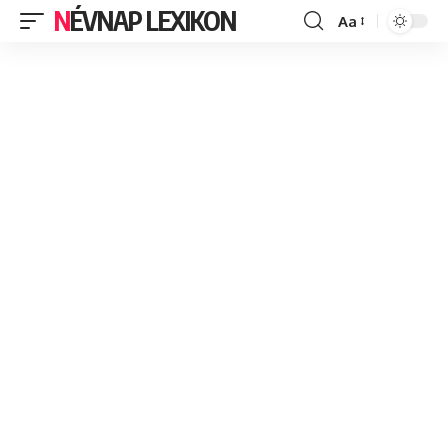
NÉVNAP LEXIKON
Aa
Font
Resizer