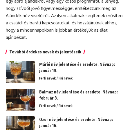
egy apró ajándékról vagy egy közös programról, a lényeg,
hogy szívből jövő figyelmességgel emlékezzünk meg az
Ajándék név viselőiről. Az ilyen alkalmak segítenek erősíteni
a családi és baráti kapcsolatokat, és hozzájárulnak ahhoz,
hogy a mindennapokban is jobban értékeljük az élet
ajándékait.
További érdekes nevek és jelentéseik
Márió név jelentése és eredete. Névnap:
január 19.
Férfi nevek / Fiú nevek
Balmaz név jelentése és eredete. Névnap:
február 3.
Férfi nevek / Fiú nevek
Ozor név jelentése és eredete. Névnap:
január 16.