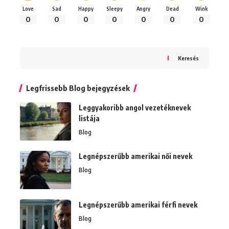
Love
Sad
Happy
Sleepy
Angry
Dead
Wink
0
0
0
0
0
0
0
Keresés
Legfrissebb Blog bejegyzések
Leggyakoribb angol vezetéknevek
listája
Blog
Legnépszerűbb amerikai női nevek
Blog
Legnépszerűbb amerikai férfi nevek
Blog