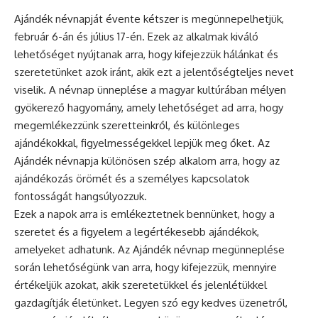
Ajándék névnapját évente kétszer is megünnepelhetjük,
február 6-án és július 17-én. Ezek az alkalmak kiváló
lehetőséget nyújtanak arra, hogy kifejezzük hálánkat és
szeretetünket azok iránt, akik ezt a jelentőségteljes nevet
viselik. A
névnap
ünneplése a magyar kultúrában mélyen
gyökerező hagyomány, amely lehetőséget ad arra, hogy
megemlékezzünk szeretteinkről, és különleges
ajándékokkal, figyelmességekkel lepjük meg őket. Az
Ajándék névnapja különösen szép alkalom arra, hogy az
ajándékozás örömét és a személyes kapcsolatok
fontosságát hangsúlyozzuk.
Ezek a napok arra is emlékeztetnek bennünket, hogy a
szeretet és a figyelem a legértékesebb ajándékok,
amelyeket adhatunk. Az Ajándék névnap megünneplése
során lehetőségünk van arra, hogy kifejezzük, mennyire
értékeljük azokat, akik szeretetükkel és jelenlétükkel
gazdagítják életünket. Legyen szó egy kedves üzenetről,