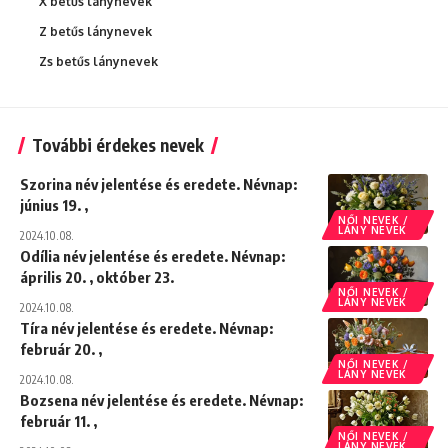
X betűs lánynevek
Z betűs lánynevek
Zs betűs lánynevek
További érdekes nevek
Szorina név jelentése és eredete. Névnap:
június 19. ,
NŐI NEVEK /
LÁNY NEVEK
2024.10.08.
Odília név jelentése és eredete. Névnap:
április 20. , október 23.
NŐI NEVEK /
LÁNY NEVEK
2024.10.08.
Tíra név jelentése és eredete. Névnap:
február 20. ,
NŐI NEVEK /
LÁNY NEVEK
2024.10.08.
Bozsena név jelentése és eredete. Névnap:
február 11. ,
NŐI NEVEK /
LÁNY NEVEK