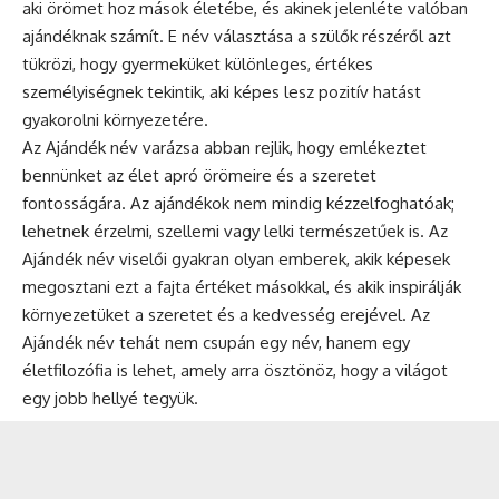
aki örömet hoz mások életébe, és akinek jelenléte valóban
ajándéknak számít. E név választása a szülők részéről azt
tükrözi, hogy gyermeküket különleges, értékes
személyiségnek tekintik, aki képes lesz pozitív hatást
gyakorolni környezetére.
Az Ajándék név varázsa abban rejlik, hogy emlékeztet
bennünket az élet apró örömeire és a szeretet
fontosságára. Az ajándékok nem mindig kézzelfoghatóak;
lehetnek érzelmi, szellemi vagy lelki természetűek is. Az
Ajándék név viselői gyakran olyan emberek, akik képesek
megosztani ezt a fajta értéket másokkal, és akik inspirálják
környezetüket a szeretet és a kedvesség erejével. Az
Ajándék név tehát nem csupán egy név, hanem egy
életfilozófia is lehet, amely arra ösztönöz, hogy a világot
egy jobb hellyé tegyük.