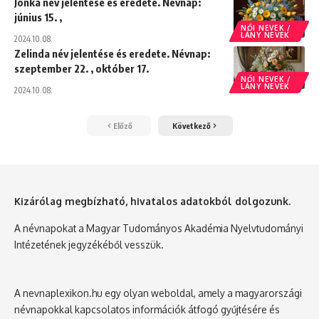
Jonka név jelentése és eredete. Névnap:
június 15. ,
NŐI NEVEK /
LÁNY NEVEK
2024.10.08.
Zelinda név jelentése és eredete. Névnap:
szeptember 22. , október 17.
NŐI NEVEK /
LÁNY NEVEK
2024.10.08.
Előző
Következő
Kizárólag megbízható, hivatalos adatokból dolgozunk.
A névnapokat a Magyar Tudományos Akadémia Nyelvtudományi
Intézetének jegyzékéből vesszük.
A nevnaplexikon.hu egy olyan weboldal, amely a magyarországi
névnapokkal kapcsolatos információk átfogó gyűjtésére és