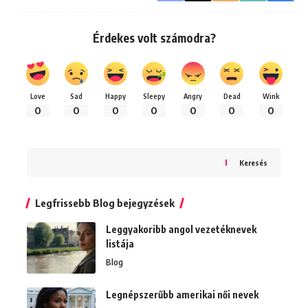
Érdekes volt számodra?
Love
Sad
Happy
Sleepy
Angry
Dead
Wink
0
0
0
0
0
0
0
Keresés
Legfrissebb Blog bejegyzések
Leggyakoribb angol vezetéknevek
listája
Blog
Legnépszerűbb amerikai női nevek