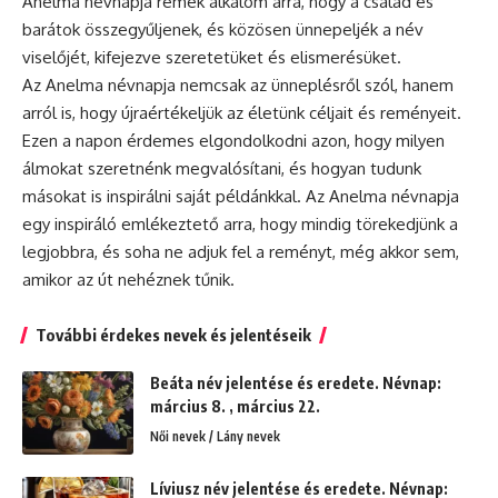
Anelma névnapja remek alkalom arra, hogy a család és
barátok összegyűljenek, és közösen ünnepeljék a név
viselőjét, kifejezve szeretetüket és elismerésüket.
Az Anelma névnapja nemcsak az ünneplésről szól, hanem
arról is, hogy újraértékeljük az életünk céljait és reményeit.
Ezen a napon érdemes elgondolkodni azon, hogy milyen
álmokat szeretnénk megvalósítani, és hogyan tudunk
másokat is inspirálni saját példánkkal. Az Anelma névnapja
egy inspiráló emlékeztető arra, hogy mindig törekedjünk a
legjobbra, és soha ne adjuk fel a reményt, még akkor sem,
amikor az út nehéznek tűnik.
További érdekes nevek és jelentéseik
Beáta név jelentése és eredete. Névnap:
március 8. , március 22.
Női nevek / Lány nevek
Líviusz név jelentése és eredete. Névnap: