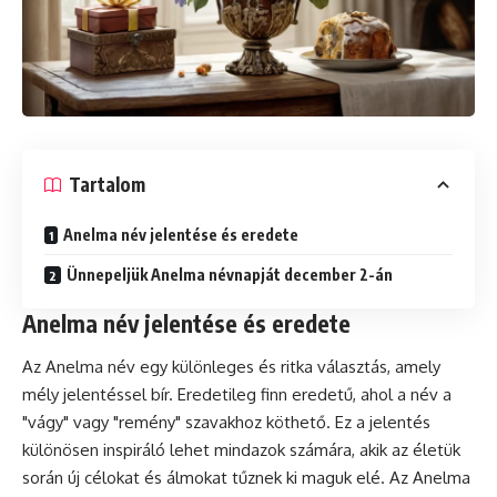
Tartalom
Anelma név jelentése és eredete
Ünnepeljük Anelma névnapját december 2-án
Anelma név jelentése és eredete
Az Anelma név egy különleges és ritka választás, amely
mély jelentéssel bír. Eredetileg finn eredetű, ahol a név a
"vágy" vagy "remény" szavakhoz köthető. Ez a jelentés
különösen inspiráló lehet mindazok számára, akik az életük
során új célokat és álmokat tűznek ki maguk elé. Az Anelma