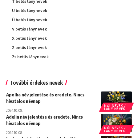
T betűs lánynevek
U betűs lánynevek
Ü betűs lánynevek
V betűs lánynevek
X betűs lánynevek
Z betűs lánynevek
Zs betűs lánynevek
További érdekes nevek
Apolka név jelentése és eredete. Nincs
hivatalos névnap
NŐI NEVEK /
LÁNY NEVEK
2024.10.08.
Adelin név jelentése és eredete. Nincs
hivatalos névnap
NŐI NEVEK /
LÁNY NEVEK
2024.10.08.