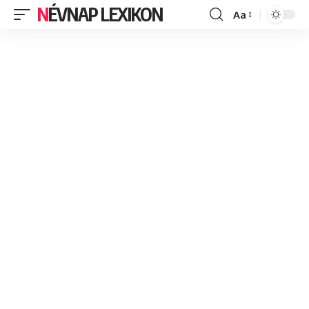
NÉVNAP LEXIKON
Aa
Font
Resizer