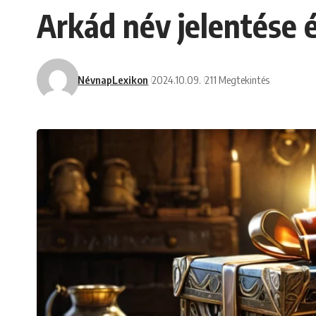
Arkád név jelentése é
NévnapLexikon
2024.10.09.
211 Megtekintés