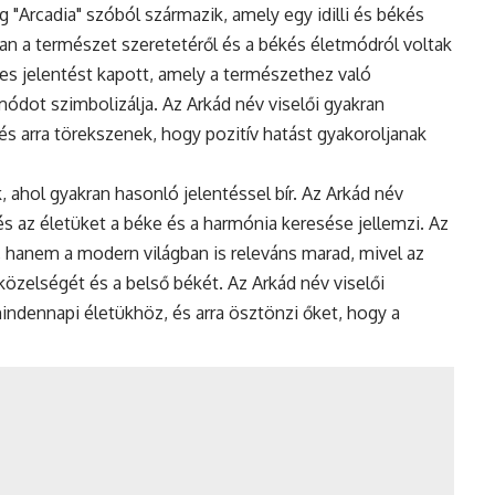
g "Arcadia" szóból származik, amely egy idilli és békés
ban a természet szeretetéről és a békés életmódról voltak
ges jelentést kapott, amely a természethez való
ódot szimbolizálja. Az Arkád név viselői gyakran
és arra törekszenek, hogy pozitív hatást gyakoroljanak
 ahol gyakran hasonló jelentéssel bír. Az Arkád név
és az életüket a béke és a harmónia keresése jellemzi. Az
, hanem a modern világban is releváns marad, mivel az
özelségét és a belső békét. Az Arkád név viselői
mindennapi életükhöz, és arra ösztönzi őket, hogy a