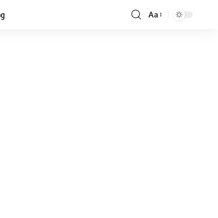
og
Aa
Font
Resizer