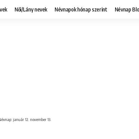
evek
Női/Lány nevek
Névnapok hónap szerint
Névnap Bl
 Névnap: január 12. november 13.