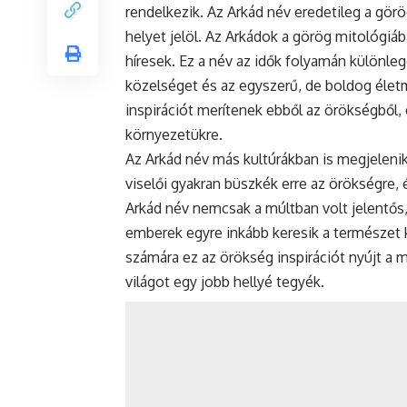
rendelkezik. Az Arkád név eredetileg a görö
helyet jelöl. Az Arkádok a görög mitológiá
híresek. Ez a név az idők folyamán különle
közelséget és az egyszerű, de boldog életm
inspirációt merítenek ebből az örökségből, 
környezetükre.
Az Arkád név más kultúrákban is megjelenik,
viselői gyakran büszkék erre az örökségre, 
Arkád név nemcsak a múltban volt jelentős
emberek egyre inkább keresik a természet k
számára ez az örökség inspirációt nyújt a 
világot egy jobb hellyé tegyék.