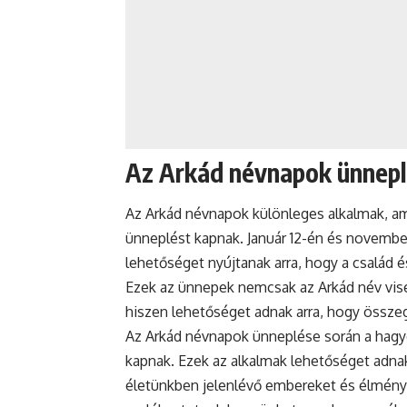
Az Arkád névnapok ünnepl
Az Arkád
névnapok
különleges alkalmak, am
ünneplést kapnak. Január 12-én és novembe
lehetőséget nyújtanak arra, hogy a család 
Ezek az ünnepek nemcsak az Arkád név vis
hiszen lehetőséget adnak arra, hogy össze
Az Arkád névnapok ünneplése során a hag
kapnak. Ezek az alkalmak lehetőséget adnak 
életünkben jelenlévő embereket és élménye