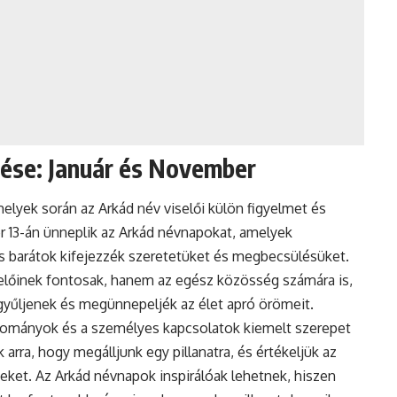
ése: Január és November
elyek során az Arkád név viselői külön figyelmet és
r 13-án ünneplik az Arkád névnapokat, amelyek
és barátok kifejezzék szeretetüket és megbecsülésüket.
előinek fontosak, hanem az egész közösség számára is,
gyűljenek és megünnepeljék az élet apró örömeit.
yományok és a személyes kapcsolatok kiemelt szerepet
arra, hogy megálljunk egy pillanatra, és értékeljük az
ket. Az Arkád névnapok inspirálóak lehetnek, hiszen