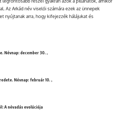
 legfontosabb részei gyakran azok a pillanatok, amikor
l. Az Arkád név viselői számára ezek az ünnepek
et nyújtanak arra, hogy kifejezzék hálájukat és
te. Névnap: december 30. ,
redete. Névnap: február 10. ,
l: A névadás evolúciója