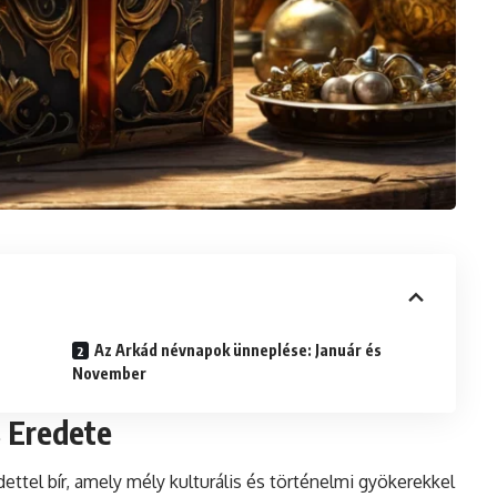
Az Arkád névnapok ünneplése: Január és
November
s Eredete
ettel bír, amely mély kulturális és történelmi gyökerekkel