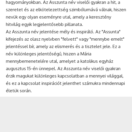
hagyományokban. Az Asszunta név viselői gyakran a hit, a
szeretet és az elkötelezettség szimbólumává válnak, hiszen
nevük egy olyan eseményre utal, amely a keresztény
hitvilág egyik legjelentősebb pillanata.
Az Asszunta név jelentése mély és inspiráló. Az "Assunta"
kifejezés az olasz nyelvben "felvett" vagy "mennybe emelt"
jelentéssel bír, amely az elismerés és a tisztelet jele. Ez a
név különleges jelentőségű, hiszen a Mária
mennybemenetelére utal, amelyet a katolikus egyház
augusztus 15-én ünnepel. Az Asszunta név viselői gyakran
érzik magukat különleges kapcsolatban a mennyei világgal,
és ez a kapcsolat inspirációt jelenthet számukra mindennapi
életük során.