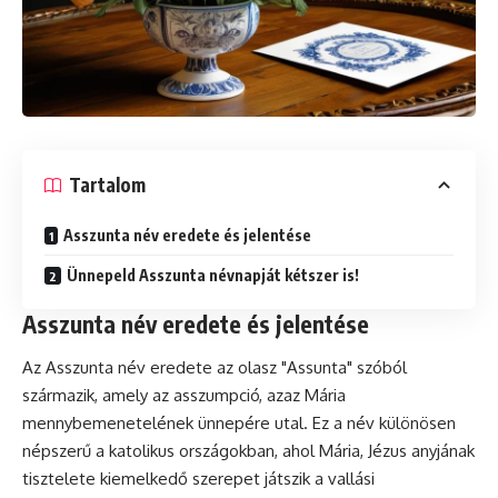
Tartalom
Asszunta név eredete és jelentése
Ünnepeld Asszunta névnapját kétszer is!
Asszunta név eredete és jelentése
Az Asszunta név eredete az olasz "Assunta" szóból
származik, amely az asszumpció, azaz Mária
mennybemenetelének ünnepére utal. Ez a név különösen
népszerű a katolikus országokban, ahol Mária, Jézus anyjának
tisztelete kiemelkedő szerepet játszik a vallási