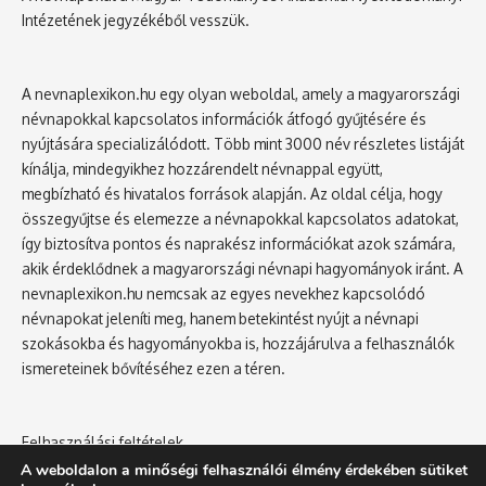
Intézetének jegyzékéből vesszük.
A nevnaplexikon.hu egy olyan weboldal, amely a magyarországi
névnapokkal kapcsolatos információk átfogó gyűjtésére és
nyújtására specializálódott. Több mint 3000 név részletes listáját
kínálja, mindegyikhez hozzárendelt névnappal együtt,
megbízható és hivatalos források alapján. Az oldal célja, hogy
összegyűjtse és elemezze a névnapokkal kapcsolatos adatokat,
így biztosítva pontos és naprakész információkat azok számára,
akik érdeklődnek a magyarországi névnapi hagyományok iránt. A
nevnaplexikon.hu nemcsak az egyes nevekhez kapcsolódó
névnapokat jeleníti meg, hanem betekintést nyújt a névnapi
szokásokba és hagyományokba is, hozzájárulva a felhasználók
ismereteinek bővítéséhez ezen a téren.
Felhasználási feltételek
Adatvédelmi tájékoztató
A weboldalon a minőségi felhasználói élmény érdekében sütiket