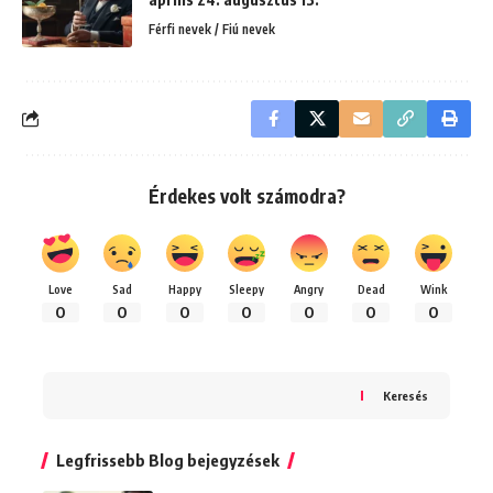
Férfi nevek / Fiú nevek
Érdekes volt számodra?
Love
Sad
Happy
Sleepy
Angry
Dead
Wink
0
0
0
0
0
0
0
Keresés
Legfrissebb Blog bejegyzések