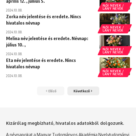
április 12. , június 5.
NŐI NEVEK /
LÁNY NEVEK
2024.10.08.
Zorka név jelentése és eredete. Nincs
hivatalos névnap
NŐI NEVEK /
LÁNY NEVEK
2024.10.08.
Melina név jelentése és eredete. Névnap:
július 10. ,
NŐI NEVEK /
LÁNY NEVEK
2024.10.08.
Eta név jelentése és eredete. Nincs
hivatalos névnap
NŐI NEVEK /
LÁNY NEVEK
2024.10.08.
Előző
Következő
Kizárólag megbízható, hivatalos adatokból dolgozunk.
A névnapokat a Magyar Tudományos Akadémia Nyelvtudományi