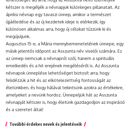
kétszer is megéljék a névnapjuk különleges pillanatait. Az
áprilisi
névnap
egy tavaszi ünnep, amikor a természet
újjáéledése és az új kezdetek ideje is elérkezik, így
különösen alkalmas arra, hogy új célokat tűzzünk ki és
megújuljunk.
Augusztus 15-e, a Mária mennybemenetelének ünnepe, egy
másik jelentős időpont az Asszunta név viselői számára. Ez
az ünnep nemcsak a névnapról szól, hanem a spirituális
emelkedés és a hit erejének megéléséről is. Az Asszunta
névnapok ünneplése lehetőséget biztosít arra, hogy
felidézzük a hit és az elkötelezettség fontosságát az
életünkben, és hogy hálával tekintsünk azokra az értékekre,
amelyeket a nevünk hordoz. Ünnepeljük hát az Asszunta
névnapját kétszer is, hogy életünk gazdagodjon az inspiráció
és a szeretet által!
További érdekes nevek és jelentéseik