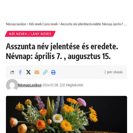
Névnap Lexikon
>
Női nevek / Lány nevek
>
Asszunta név jelentése és eredete. Névnap: április 7. , augusztus 15.
NŐI NEVEK / LÁNY NEVEK
Asszunta név jelentése és eredete.
Névnap: április 7. , augusztus 15.
2 perc olvasás
NévnapLexikon
2024.10.08.
220 Megtekintés