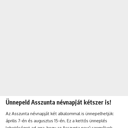
Ünnepeld Asszunta névnapját kétszer is!
Az Asszunta névnapját két alkalommal is ünnepelhetjük:
április 7-én és augusztus 15-én. Ez a kettős
ünneplés
lehetőséget ad arra, hogy az Asszunta nevű személyek