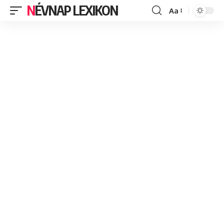
NÉVNAP LEXIKON
Aa
Font
Resizer