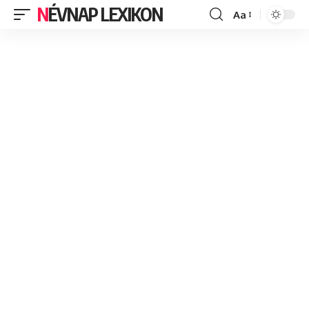
NÉVNAP LEXIKON
Aa
Font
Resizer