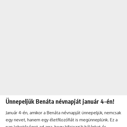
Ünnepeljük Benáta névnapját január 4-én!
Január 4-én, amikor a Benáta névnapját ünnepeljük, nemcsak
egy nevet, hanem egy életfilozófiát is megünneplünk. Ez a
nap lehetőséget ad arra, hogy kifejezzük hálánkat és