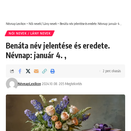
Névnap Lexikon
>
Női nevek / Lány nevek
>
Benáta név jelentése és eredete. Névnap: január 4. ,
NŐI NEVEK / LÁNY NEVEK
Benáta név jelentése és eredete.
Névnap: január 4. ,
2 perc olvasás
NévnapLexikon
2024.10.08.
205 Megtekintés