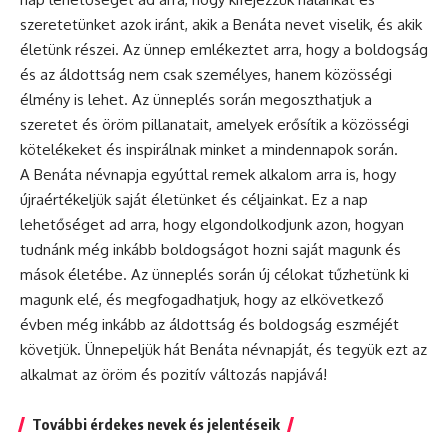
szeretetünket azok iránt, akik a Benáta nevet viselik, és akik
életünk részei. Az ünnep emlékeztet arra, hogy a boldogság
és az áldottság nem csak személyes, hanem közösségi
élmény is lehet. Az
ünneplés
során megoszthatjuk a
szeretet és öröm pillanatait, amelyek erősítik a közösségi
kötelékeket és inspirálnak minket a mindennapok során.
A Benáta névnapja egyúttal remek alkalom arra is, hogy
újraértékeljük saját életünket és céljainkat. Ez a nap
lehetőséget ad arra, hogy elgondolkodjunk azon, hogyan
tudnánk még inkább boldogságot hozni saját magunk és
mások életébe. Az ünneplés során új célokat tűzhetünk ki
magunk elé, és megfogadhatjuk, hogy az elkövetkező
évben még inkább az áldottság és boldogság eszméjét
követjük. Ünnepeljük hát Benáta névnapját, és tegyük ezt az
alkalmat az öröm és pozitív változás napjává!
További érdekes nevek és jelentéseik