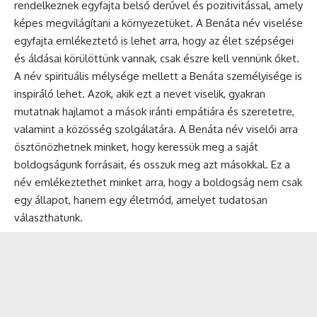
rendelkeznek egyfajta belső derűvel és pozitivitással, amely
képes megvilágítani a környezetüket. A Benáta név viselése
egyfajta emlékeztető is lehet arra, hogy az élet szépségei
és áldásai körülöttünk vannak, csak észre kell vennünk őket.
A név spirituális mélysége mellett a Benáta személyisége is
inspiráló lehet. Azok, akik ezt a nevet viselik, gyakran
mutatnak hajlamot a mások iránti empátiára és szeretetre,
valamint a közösség szolgálatára. A Benáta név viselői arra
ösztönözhetnek minket, hogy keressük meg a saját
boldogságunk forrásait, és osszuk meg azt másokkal. Ez a
név emlékeztethet minket arra, hogy a boldogság nem csak
egy állapot, hanem egy életmód, amelyet tudatosan
választhatunk.