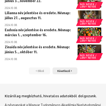
június 3. , november 22.
NŐI NEVEK /
LÁNY NEVEK
2024.10.08.
Lilianna név jelentése és eredete. Névnap:
július 27. , augusztus 11.
NŐI NEVEK /
LÁNY NEVEK
2024.10.08.
Eudoxia név jelentése és eredete. Névnap:
március 1. , szeptember 16.
NŐI NEVEK /
LÁNY NEVEK
2024.10.08.
Zinaida név jelentése és eredete. Névnap:
június 5. , október 11.
NŐI NEVEK /
LÁNY NEVEK
2024.10.08.
Előző
Következő
Kizárólag megbízható, hivatalos adatokból dolgozunk.
A névnapokat a Magyar Tudományos Akadémia Nyelvtudományi