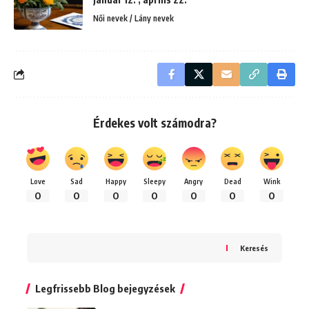
Női nevek / Lány nevek
Érdekes volt számodra?
Love
Sad
Happy
Sleepy
Angry
Dead
Wink
0
0
0
0
0
0
0
Keresés
Legfrissebb Blog bejegyzések