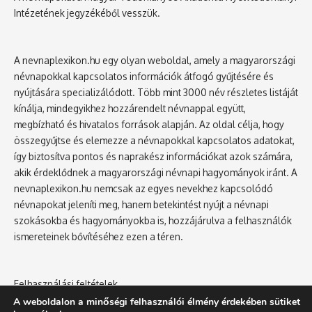
Intézetének jegyzékéből vesszük.
A nevnaplexikon.hu egy olyan weboldal, amely a magyarországi
névnapokkal kapcsolatos információk átfogó gyűjtésére és
nyújtására specializálódott. Több mint 3000 név részletes listáját
kínálja, mindegyikhez hozzárendelt névnappal együtt,
megbízható és hivatalos források alapján. Az oldal célja, hogy
összegyűjtse és elemezze a névnapokkal kapcsolatos adatokat,
így biztosítva pontos és naprakész információkat azok számára,
akik érdeklődnek a magyarországi névnapi hagyományok iránt. A
nevnaplexikon.hu nemcsak az egyes nevekhez kapcsolódó
névnapokat jeleníti meg, hanem betekintést nyújt a névnapi
szokásokba és hagyományokba is, hozzájárulva a felhasználók
ismereteinek bővítéséhez ezen a téren.
Felhasználási feltételek
Adatvédelmi tájékoztató
A weboldalon a minőségi felhasználói élmény érdekében sütiket