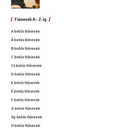
Fiúnevek A – Z-ig
A betűs fiúnevek
Á betűs fiúnevek
B betűs fiúnevek
C betűs fiúnevek
Cs betűs fiúnevek
D betűs fiúnevek
E betűs fiúnevek
É betűs fiúnevek
F betűs fiúnevek
G betűs fiúnevek
Gy betűs fiúnevek
H betűs fiúnevek