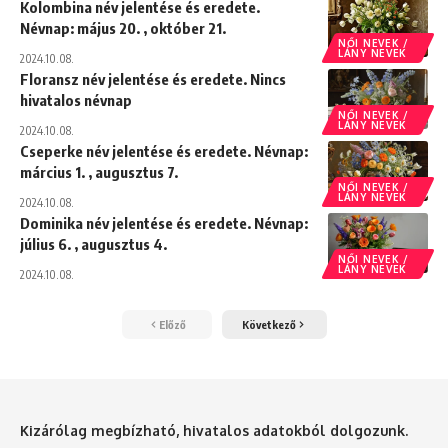
Kolombina név jelentése és eredete.
Névnap: május 20. , október 21.
NŐI NEVEK /
LÁNY NEVEK
2024.10.08.
Floransz név jelentése és eredete. Nincs
hivatalos névnap
NŐI NEVEK /
LÁNY NEVEK
2024.10.08.
Cseperke név jelentése és eredete. Névnap:
március 1. , augusztus 7.
NŐI NEVEK /
LÁNY NEVEK
2024.10.08.
Dominika név jelentése és eredete. Névnap:
július 6. , augusztus 4.
NŐI NEVEK /
LÁNY NEVEK
2024.10.08.
Előző
Következő
Kizárólag megbízható, hivatalos adatokból dolgozunk.