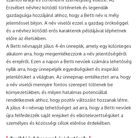
Erzsébet névhez kötődő történetek és legendák
gazdagsága hozzájárul ahhoz, hogy a Betti név is mély
jelentéssel bírjon. A név viselői ezzel a gazdag örökséggel
és a névhez kötődő erős karakterek példájával léphetnek
előre az életükben.
A Betti névnapját július 4-én ünneplik, amely egy különleges
alkalom arra, hogy megemlékezzünk a név jelentőségéről
és erejéről. Ezen a napon a Betti nevűek számára lehetőség
nyílik arra, hogy ünnepeljék egyediségüket és inspiráló
jelenlétüket a világban. Az ünnepnap emlékeztet arra, hogy
a név viselői mennyire fontos szerepet töltenek be
környezetükben, és milyen hatalmas potenciállal
rendelkeznek ahhoz, hogy pozitív változást hozzanak létre.
A július 4-i
névnap
lehetőséget ad arra, hogy a Betti nevűek
újra felfedezzék saját erejüket és elkötelezettségüket a
személyes és közösségi célok elérése érdekében.