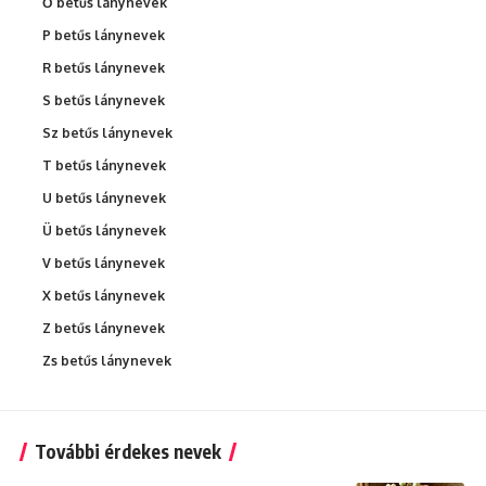
Ő betűs lánynevek
P betűs lánynevek
R betűs lánynevek
S betűs lánynevek
Sz betűs lánynevek
T betűs lánynevek
U betűs lánynevek
Ü betűs lánynevek
V betűs lánynevek
X betűs lánynevek
Z betűs lánynevek
Zs betűs lánynevek
További érdekes nevek