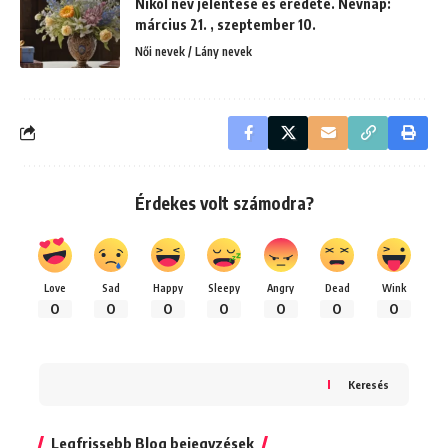
Nikol név jelentése és eredete. Névnap:
március 21. , szeptember 10.
Női nevek / Lány nevek
Érdekes volt számodra?
Love
Sad
Happy
Sleepy
Angry
Dead
Wink
0
0
0
0
0
0
0
Keresés
Legfrissebb Blog bejegyzések