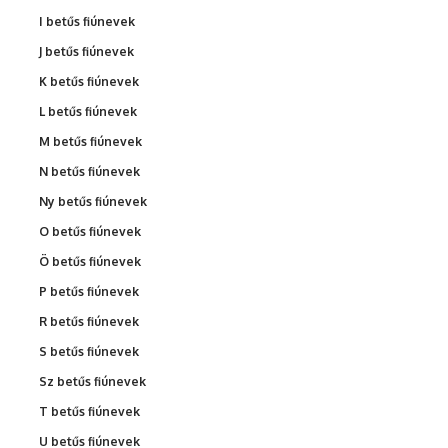
I betűs fiúnevek
J betűs fiúnevek
K betűs fiúnevek
L betűs fiúnevek
M betűs fiúnevek
N betűs fiúnevek
Ny betűs fiúnevek
O betűs fiúnevek
Ö betűs fiúnevek
P betűs fiúnevek
R betűs fiúnevek
S betűs fiúnevek
Sz betűs fiúnevek
T betűs fiúnevek
U betűs fiúnevek