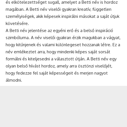
és elkötelezettséget sugall, amelyet a Betti név is hordoz
magában. A Betti név viselői gyakran kreatív, független
személyiségek, akik képesek inspirálni másokat a saját útjuk
követésére.
A Betti név jelentése az egyéni erő és a belső inspiráció
szimbóluma. A név viselői gyakran érzik magukban a vágyat,
hogy kitűnjenek és valami különlegeset hozzanak létre. Ez a
név emlékeztet arra, hogy mindenki képes saját sorsát
formálni és kiteljesedni a választott útján. A Betti név egy
olyan belső hívást hordoz, amely arra ösztönzi viselőjét,
hogy fedezze fel saját képességeit és merjen nagyot
álmodni.