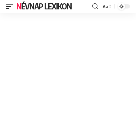
NÉVNAP LEXIKON
Aa
Font
Resizer