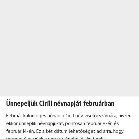
Ünnepeljük Cirill névnapját februárban
Február különleges hónap a Cirill név viselői számára, hiszen
ekkor ünneplik névnapjukat, pontosan február 9-én és
február 14-én. Ez a két dátum lehetőséget ad arra, hogy
megemlékezzünk a név történelmi és kulturális