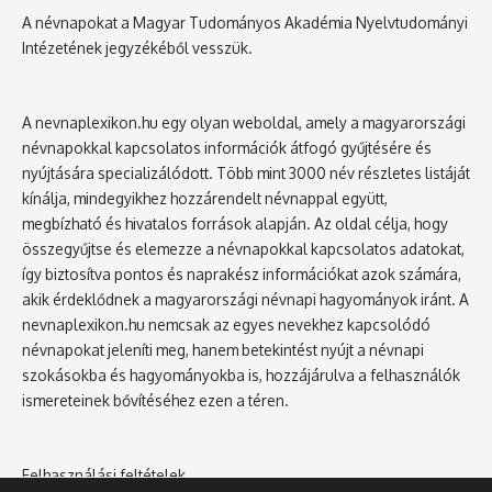
A névnapokat a Magyar Tudományos Akadémia Nyelvtudományi
Intézetének jegyzékéből vesszük.
A nevnaplexikon.hu egy olyan weboldal, amely a magyarországi
névnapokkal kapcsolatos információk átfogó gyűjtésére és
nyújtására specializálódott. Több mint 3000 név részletes listáját
kínálja, mindegyikhez hozzárendelt névnappal együtt,
megbízható és hivatalos források alapján. Az oldal célja, hogy
összegyűjtse és elemezze a névnapokkal kapcsolatos adatokat,
így biztosítva pontos és naprakész információkat azok számára,
akik érdeklődnek a magyarországi névnapi hagyományok iránt. A
nevnaplexikon.hu nemcsak az egyes nevekhez kapcsolódó
névnapokat jeleníti meg, hanem betekintést nyújt a névnapi
szokásokba és hagyományokba is, hozzájárulva a felhasználók
ismereteinek bővítéséhez ezen a téren.
Felhasználási feltételek