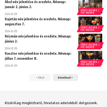
Ábel név jelentése és eredete. Névnap:
január 2. június 2.
FÉRFI NEVEK /
FIÚ NEVEK
2024.10.09.
Kajetán név jelentése és eredete. Névnap:
augusztus 7.
FÉRFI NEVEK /
FIÚ NEVEK
2024.10.09.
Rézmán név jelentése és eredete. Névnap:
június 2.
FÉRFI NEVEK /
FIÚ NEVEK
2024.10.09.
Kasztor név jelentése és eredete. Névnap:
július 7. november 8.
FÉRFI NEVEK /
FIÚ NEVEK
2024.10.09.
Előző
Következő
Kizárólag megbízható, hivatalos adatokból dolgozunk.