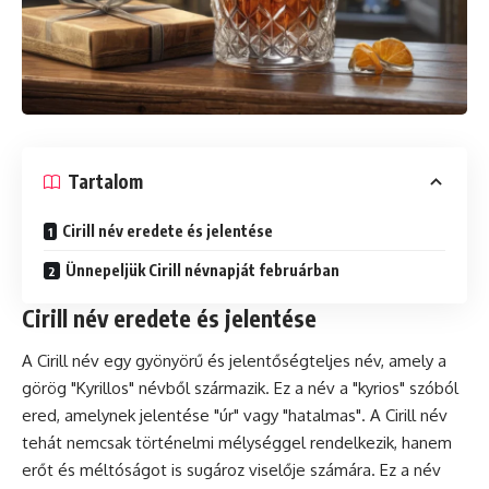
Tartalom
Cirill név eredete és jelentése
Ünnepeljük Cirill névnapját februárban
Cirill név eredete és jelentése
A Cirill név egy gyönyörű és jelentőségteljes név, amely a
görög "Kyrillos" névből származik. Ez a név a "kyrios" szóból
ered, amelynek jelentése "úr" vagy "hatalmas". A Cirill név
tehát nemcsak történelmi mélységgel rendelkezik, hanem
erőt és méltóságot is sugároz viselője számára. Ez a név