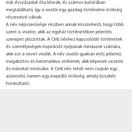
már évszázadok óta létezik, és számos kultúrában
megtalálható, így a viselői egy gazdag történelmi örökség
részeseivé válnak.
A név népszerűsége részben annak köszönhető, hogy több
szent is viselte, akik az egyház történetében jelentős
szerepet játszottak. A Cirill névhez kapcsolódó történetek
és személyiségek inspirációt nyújtanak mindazok számára,
akik ezt a nevet viselik. A név viselői gyakran erős jellemű,
magabiztos és karizmatikus emberek, akik képesek vezetni
és másokat motiválni. A Cirill név tehát nem csupán egy
azonosító, hanem egy inspiráló örökség, amely büszkén
hordozható.