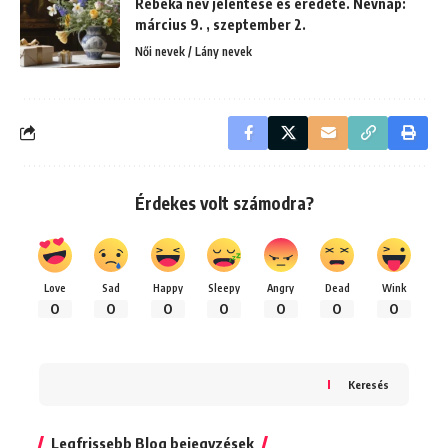
Rebeka név jelentése és eredete. Névnap:
március 9. , szeptember 2.
Női nevek / Lány nevek
Érdekes volt számodra?
Love
Sad
Happy
Sleepy
Angry
Dead
Wink
0
0
0
0
0
0
0
Keresés
Legfrissebb Blog bejegyzések