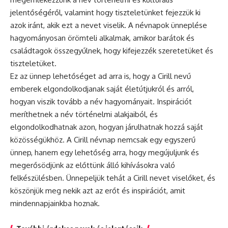
jelentőségéről, valamint hogy tiszteletünket fejezzük ki
azok iránt, akik ezt a nevet viselik. A névnapok ünneplése
hagyományosan örömteli alkalmak, amikor barátok és
családtagok összegyűlnek, hogy kifejezzék szeretetüket és
tiszteletüket.
Ez az ünnep lehetőséget ad arra is, hogy a Cirill nevű
emberek elgondolkodjanak saját életútjukról és arról,
hogyan viszik tovább a név hagyományait. Inspirációt
meríthetnek a név történelmi alakjaiból, és
elgondolkodhatnak azon, hogyan járulhatnak hozzá saját
közösségükhöz. A Cirill
névnap
nemcsak egy egyszerű
ünnep, hanem egy lehetőség arra, hogy megújuljunk és
megerősödjünk az előttünk álló kihívásokra való
felkészülésben. Ünnepeljük tehát a Cirill nevet viselőket, és
köszönjük meg nekik azt az erőt és inspirációt, amit
mindennapjainkba hoznak.