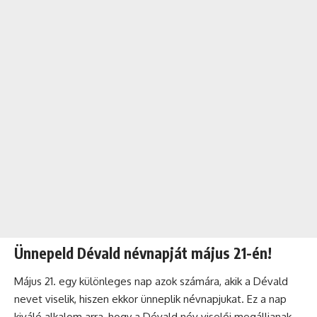
Ünnepeld Dévald névnapját május 21-én!
Május 21. egy különleges nap azok számára, akik a Dévald
nevet viselik, hiszen ekkor ünneplik névnapjukat. Ez a nap
kiváló alkalom arra, hogy a Dévald név viselői megálljanak