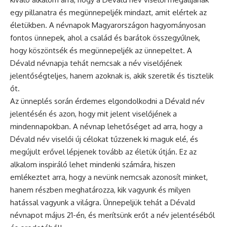
egy pillanatra és megünnepeljék mindazt, amit elértek az
életükben. A névnapok Magyarországon hagyományosan
fontos ünnepek, ahol a család és barátok összegyűlnek,
hogy köszöntsék és megünnepeljék az ünnepeltet. A
Dévald névnapja tehát nemcsak a név viselőjének
jelentőségteljes, hanem azoknak is, akik szeretik és tisztelik
őt.
Az
ünneplés
során érdemes elgondolkodni a Dévald név
jelentésén és azon, hogy mit jelent viselőjének a
mindennapokban. A
névnap
lehetőséget ad arra, hogy a
Dévald név viselői új célokat tűzzenek ki maguk elé, és
megújult erővel lépjenek tovább az életük útján. Ez az
alkalom inspiráló lehet mindenki számára, hiszen
emlékeztet arra, hogy a nevünk nemcsak azonosít minket,
hanem részben meghatározza, kik vagyunk és milyen
hatással vagyunk a világra. Ünnepeljük tehát a Dévald
névnapot május 21-én, és merítsünk erőt a név jelentéséből