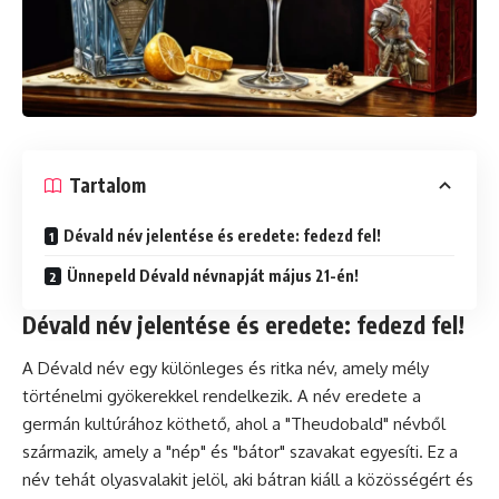
Tartalom
Dévald név jelentése és eredete: fedezd fel!
Ünnepeld Dévald névnapját május 21-én!
Dévald név jelentése és eredete: fedezd fel!
A Dévald név egy különleges és ritka név, amely mély
történelmi gyökerekkel rendelkezik. A név eredete a
germán kultúrához köthető, ahol a "Theudobald" névből
származik, amely a "nép" és "bátor" szavakat egyesíti. Ez a
név tehát olyasvalakit jelöl, aki bátran kiáll a közösségért és