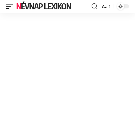
NÉVNAP LEXIKON
Aa
Font
Resizer