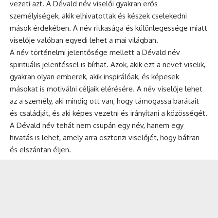
vezeti azt. A Dévald név viselői gyakran erős
személyiségek, akik elhivatottak és készek cselekedni
mások érdekében. A név ritkasága és különlegessége miatt
viselője valóban egyedi lehet a mai világban.
A név történelmi jelentősége mellett a Dévald név
spirituális jelentéssel is bírhat. Azok, akik ezt a nevet viselik,
gyakran olyan emberek, akik inspirálóak, és képesek
másokat is motiválni céljaik elérésére. A név viselője lehet
az a személy, aki mindig ott van, hogy támogassa barátait
és családját, és aki képes vezetni és irányítani a közösségét.
A Dévald név tehát nem csupán egy név, hanem egy
hivatás is lehet, amely arra ösztönzi viselőjét, hogy bátran
és elszántan éljen.