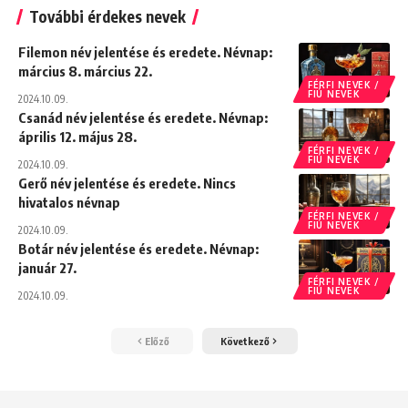
További érdekes nevek
Filemon név jelentése és eredete. Névnap:
március 8. március 22.
FÉRFI NEVEK /
FIÚ NEVEK
2024.10.09.
Csanád név jelentése és eredete. Névnap:
április 12. május 28.
FÉRFI NEVEK /
FIÚ NEVEK
2024.10.09.
Gerő név jelentése és eredete. Nincs
hivatalos névnap
FÉRFI NEVEK /
FIÚ NEVEK
2024.10.09.
Botár név jelentése és eredete. Névnap:
január 27.
FÉRFI NEVEK /
FIÚ NEVEK
2024.10.09.
Előző
Következő