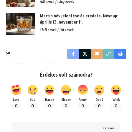
Női nevek / Lány nevek
Martin név jelentése és eredete. Névnap:
április 13. november 11.
Férfi nevek / Fiú nevek
Érdekes volt számodra?
Love
Sad
Happy
Sleepy
Angry
Dead
Wink
0
0
0
0
0
0
0
Keresés