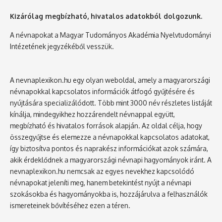
Kizárólag megbízható, hivatalos adatokból dolgozunk.
A névnapokat a Magyar Tudományos Akadémia Nyelvtudományi
Intézetének jegyzékéből vesszük.
A nevnaplexikon.hu egy olyan weboldal, amely a magyarországi
névnapokkal kapcsolatos információk átfogó gyűjtésére és
nyújtására specializálódott. Több mint 3000 név részletes listáját
kínálja, mindegyikhez hozzárendelt névnappal együtt,
megbízható és hivatalos források alapján. Az oldal célja, hogy
összegyűjtse és elemezze a névnapokkal kapcsolatos adatokat,
így biztosítva pontos és naprakész információkat azok számára,
akik érdeklődnek a magyarországi névnapi hagyományok iránt. A
nevnaplexikon.hu nemcsak az egyes nevekhez kapcsolódó
névnapokat jeleníti meg, hanem betekintést nyújt a névnapi
szokásokba és hagyományokba is, hozzájárulva a felhasználók
ismereteinek bővítéséhez ezen a téren.