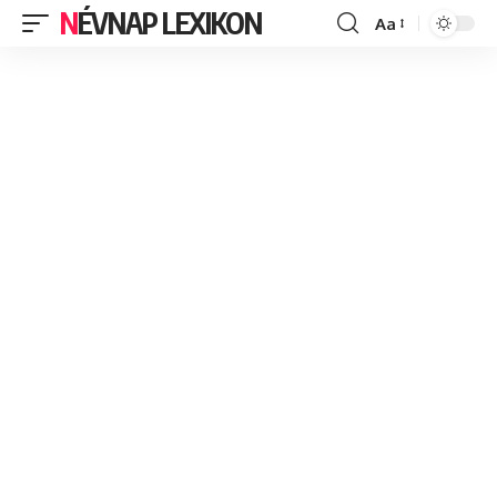
NÉVNAP LEXIKON
Aa
Font
Resizer