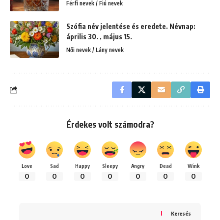
Férfi nevek / Fiú nevek
Szófia név jelentése és eredete. Névnap:
április 30. , május 15.
Női nevek / Lány nevek
Érdekes volt számodra?
Love
Sad
Happy
Sleepy
Angry
Dead
Wink
0
0
0
0
0
0
0
Keresés