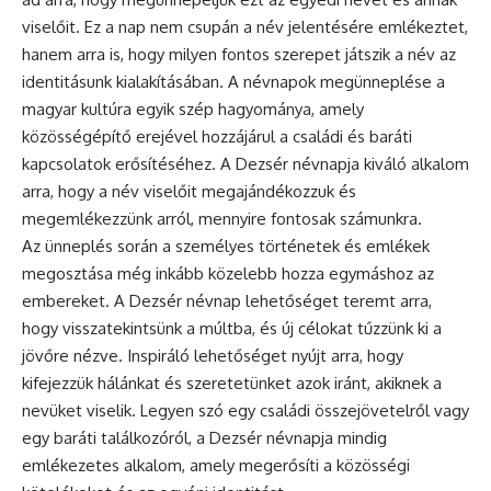
viselőit. Ez a nap nem csupán a név jelentésére emlékeztet,
hanem arra is, hogy milyen fontos szerepet játszik a név az
identitásunk kialakításában. A névnapok megünneplése a
magyar kultúra egyik szép hagyománya, amely
közösségépítő erejével hozzájárul a családi és baráti
kapcsolatok erősítéséhez. A Dezsér névnapja kiváló alkalom
arra, hogy a név viselőit megajándékozzuk és
megemlékezzünk arról, mennyire fontosak számunkra.
Az
ünneplés
során a személyes történetek és emlékek
megosztása még inkább közelebb hozza egymáshoz az
embereket. A Dezsér névnap lehetőséget teremt arra,
hogy visszatekintsünk a múltba, és új célokat tűzzünk ki a
jövőre nézve. Inspiráló lehetőséget nyújt arra, hogy
kifejezzük hálánkat és szeretetünket azok iránt, akiknek a
nevüket viselik. Legyen szó egy családi összejövetelről vagy
egy baráti találkozóról, a Dezsér névnapja mindig
emlékezetes alkalom, amely megerősíti a közösségi