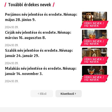
További érdekes nevek
Perjámos név jelentése és eredete. Névnap:
május 28. június 9.
FÉRFI NEVEK /
FIÚ NEVEK
2024.10.09.
Cirják név jelentése és eredete. Névnap:
március 16. augusztus 8.
FÉRFI NEVEK /
FIÚ NEVEK
2024.10.09.
Szalók név jelentése és eredete. Névnap:
január 24. január 29.
FÉRFI NEVEK /
FIÚ NEVEK
2024.10.09.
Malakiás név jelentése és eredete. Névnap:
január 14. november 3.
FÉRFI NEVEK /
FIÚ NEVEK
2024.10.09.
Előző
Következő