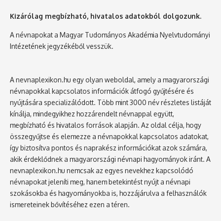
Kizárólag megbízható, hivatalos adatokból dolgozunk.
A névnapokat a Magyar Tudományos Akadémia Nyelvtudományi
Intézetének jegyzékéből vesszük.
A nevnaplexikon.hu egy olyan weboldal, amely a magyarországi
névnapokkal kapcsolatos információk átfogó gyűjtésére és
nyújtására specializálódott. Több mint 3000 név részletes listáját
kínálja, mindegyikhez hozzárendelt névnappal együtt,
megbízható és hivatalos források alapján. Az oldal célja, hogy
összegyűjtse és elemezze a névnapokkal kapcsolatos adatokat,
így biztosítva pontos és naprakész információkat azok számára,
akik érdeklődnek a magyarországi névnapi hagyományok iránt. A
nevnaplexikon.hu nemcsak az egyes nevekhez kapcsolódó
névnapokat jeleníti meg, hanem betekintést nyújt a névnapi
szokásokba és hagyományokba is, hozzájárulva a felhasználók
ismereteinek bővítéséhez ezen a téren.