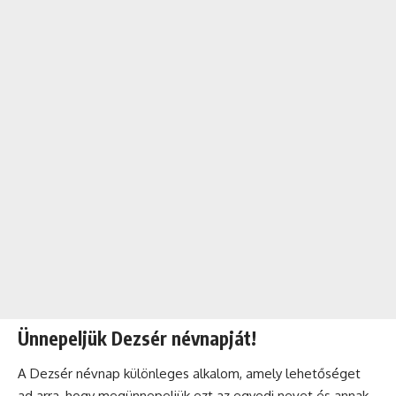
Ünnepeljük Dezsér névnapját!
A Dezsér névnap különleges alkalom, amely lehetőséget
ad arra, hogy megünnepeljük ezt az egyedi nevet és annak