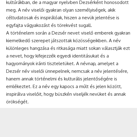
kultúrákban, de a magyar nyelvben Dezsérként honosodott
meg. A név viselői gyakran olyan személyiségek, akik
céltudatosak és inspirálóak, hiszen a nevük jelentése is
egyfajta vágyakozást és törekvést sugall.
A történelem során a Dezsér nevet viselő emberek gyakran
kiemelkedő szerepet játszottak közösségeikben. A név
különleges hangzása és ritkasága miatt sokan választják ezt
a nevet, hogy kifejezzék egyedi identitásukat és a
hagyományok iránti tiszteletüket. A
névnap
, amelyet a
Dezsér név viselői ünnepelnek, nemcsak a név jelentésére,
hanem annak történelmi és kulturális jelentőségére is
emlékeztet. Ez a név egy kapocs a múlt és jelen között,
inspirálva viselőit, hogy büszkén viseljék nevüket és annak
örökségét.