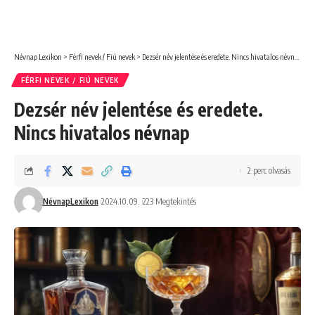
Névnap Lexikon
>
Férfi nevek / Fiú nevek
>
Dezsér név jelentése és eredete. Nincs hivatalos névnap
FÉRFI NEVEK / FIÚ NEVEK
Dezsér név jelentése és eredete.
Nincs hivatalos névnap
2 perc olvasás
NévnapLexikon
2024.10.09.
223 Megtekintés