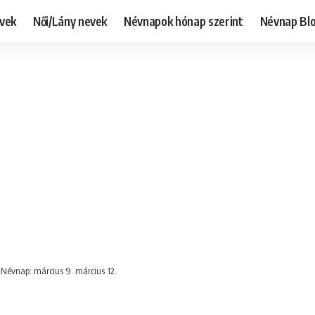
evek
Női/Lány nevek
Névnapok hónap szerint
Névnap Bl
 Névnap: március 9. március 12.