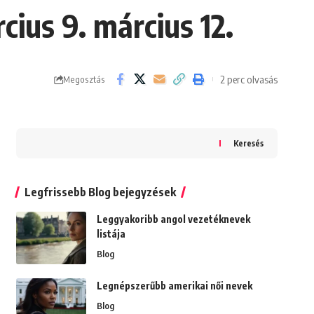
ius 9. március 12.
2 perc olvasás
Megosztás
Keresés
Legfrissebb Blog bejegyzések
Leggyakoribb angol vezetéknevek
listája
Blog
Legnépszerűbb amerikai női nevek
Blog