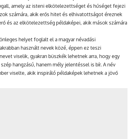
ugall, amely az isteni elkötelezettséget és hűséget fejezi
azok számára, akik erős hitet és elhivatottságot éreznek
 erő és az elkötelezettség példaképei, akik mások számára
nleges helyet foglalt el a magyar névadási
akrabban használt nevek közé, éppen ez teszi
nevet viselik, gyakran büszkék lehetnek arra, hogy egy
szép hangzású, hanem mély jelentéssel is bír. A név
er viselte, akik inspiráló példaképek lehetnek a jövő