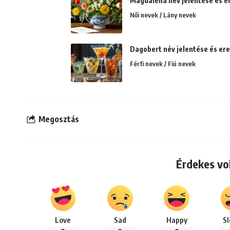
Magdaléna név jelentése és ere
Női nevek / Lány nevek
Dagobert név jelentése és er
Férfi nevek / Fiú nevek
Megosztás
Érdekes vo
Love
Sad
Happy
S