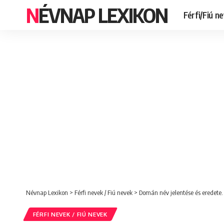
NÉVNAP LEXIKON
Férfi/Fiú n
Névnap Lexikon
>
Férfi nevek / Fiú nevek
>
Domán név jelentése és eredete.
FÉRFI NEVEK / FIÚ NEVEK