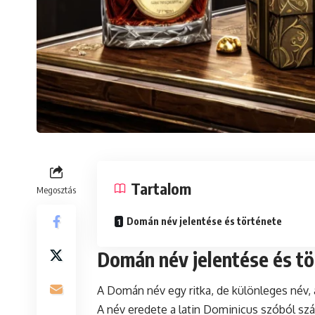
Tartalom
Megosztás
Domán név jelentése és története
Domán név jelentése és t
A Domán név egy ritka, de különleges név,
A név eredete a latin Dominicus szóból szá