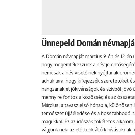
Ünnepeld Domán névnapjá
A Domán névnapját március 9-én és 12-én ün
hogy megemlékezzünk a név jelentőségéről é
nemcsak a név viselőinek nyújtanak örömet
adnak arra, hogy kifejezzék szeretetüket é
hangzanak el jókívánságok és szívből jövő
mennyire fontos a közösség és az összeta
Március, a tavasz első hónapja, különösen
természet újjáéledése és a hosszabbodó n
magukkal. Ez az időszak tökéletes alkalom a
vágjunk neki az előttünk álló kihívásokna