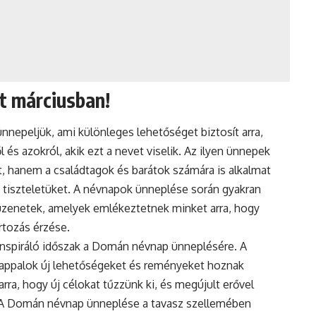
t márciusban!
nepeljük, ami különleges lehetőséget biztosít arra,
s azokról, akik ezt a nevet viselik. Az ilyen ünnepek
, hanem a családtagok és barátok számára is alkalmat
s tiszteletüket. A névnapok ünneplése során gyakran
 üzenetek, amelyek emlékeztetnek minket arra, hogy
rtozás érzése.
 inspiráló időszak a Domán
névnap
ünneplésére. A
appalok új lehetőségeket és reményeket hoznak
rra, hogy új célokat tűzzünk ki, és megújult erővel
k. A Domán
névnap ünneplése
a tavasz szellemében