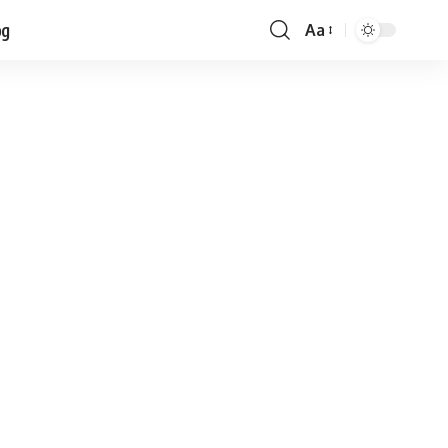
og
Aa
Font
Resizer