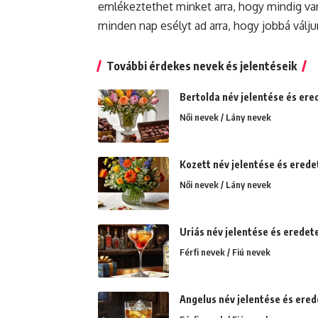
emlékeztethet minket arra, hogy mindig va
minden nap esélyt ad arra, hogy jobbá válju
További érdekes nevek és jelentéseik
Bertolda név jelentése és ere
Női nevek / Lány nevek
Kozett név jelentése és erede
Női nevek / Lány nevek
Uriás név jelentése és eredete
Férfi nevek / Fiú nevek
Angelus név jelentése és ered