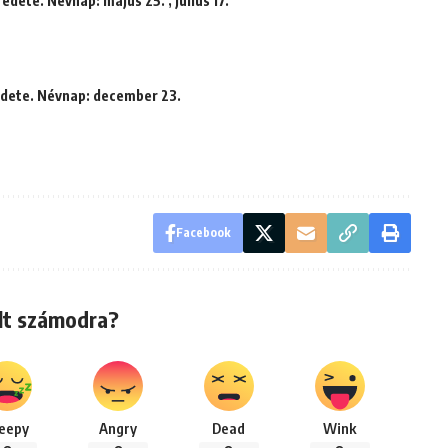
dete. Névnap: május 25. , július 17.
edete. Névnap: december 23.
Facebook
lt számodra?
leepy
Angry
Dead
Wink