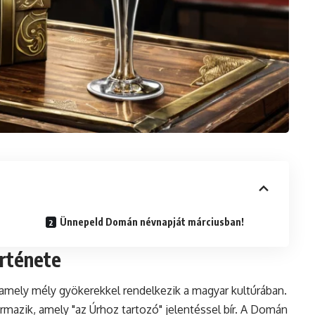
Ünnepeld Domán névnapját márciusban!
örténete
 amely mély gyökerekkel rendelkezik a magyar kultúrában.
rmazik, amely "az Úrhoz tartozó" jelentéssel bír. A Domán