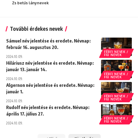
Zs betűs lánynevek
További érdekes nevek
Sámuel név jelentése és eredete. Névnap:
február 16. augusztus 20.
FÉRFI NEVEK /
FIÚ NEVEK
2024.10.09.
Hiláriusz név jelentése és eredete. Névnap:
január 13. január 14.
FÉRFI NEVEK /
FIÚ NEVEK
2024.10.09.
Algernon név jelentése és eredete. Névnap:
január 1.
FÉRFI NEVEK /
FIÚ NEVEK
2024.10.09.
Rudolf név jelentése és eredete. Névnap:
április 17. július 27.
FÉRFI NEVEK /
FIÚ NEVEK
2024.10.09.