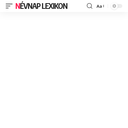
NÉVNAP LEXIKON
Aa
Font
Resizer