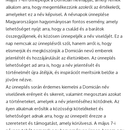
alkalom arra, hogy megemlékezzünk azokról az értékekről,
amelyeket ez a név képvisel. A névnapok ünneplése
Magyarországon hagyományosan fontos esemény, amely
lehetőséget nyújt arra, hogy a család és a barátok
összegyűljenek, és közösen ünnepeljék a név viselőjét. Ez a
nap nemcsak az ünneplésről szól, hanem arról is, hogy
elismerjük és megköszönjük a Domicián nevű emberek
jelenlétét és hozzájárulását az életünkben. Az
ünneplés
lehetőséget ad arra is, hogy a név jelentését és
történelmét újra átéljük, és inspirációt merítsünk belőle a
jövőre nézve.
Az ünneplés során érdemes kiemelni a Domicián név
viselőinek erényeit és sikereit, valamint megosztani azokat
a történeteket, amelyek a név jelentéséhez kötődnek. Az
ilyen alkalmak erősítik a közösségi kötelékeket és
lehetőséget adnak arra, hogy az ünnepelt érezze a
szeretetet és támogatást, amely körülveszi. A május 7-i