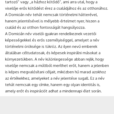
tartozó” vagy „a házhoz kötődő”, ami arra utal, hogy a
viselője erős kötődést érez a családjához és az otthonához.
A Domicián név tehát nemcsak történelmi hátterével,
hanem jelentésével is mélyebb értelmet nyer, hiszen a
család és az otthon fontosságát hangsúlyozza.
A Domicián név viselői gyakran rendelkeznek vezetői
képességekkel és erős személyiséggel, amelyet a név
történelmi öröksége is tükröz. Az ilyen nevű emberek
általában céltudatosak, és képesek inspirálni másokat a
környezetükben. A név különlegessége abban rejlik, hogy
viselője nemcsak a múltból meríthet erőt, hanem a jelenben
is képes megvalósítani céljait, miközben hű marad azokhoz
az értékekhez, amelyeket a név jelentése sugall. Ez a név
tehát nemcsak egy címke, hanem egy olyan identitás is,
amely erőt és inspirációt adhat a mindennapi élet során.