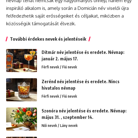
névnap
tehát nemcsak egy hagyományos ünnep, hanem egy
inspiráló alkalom is, amely során a Domicián név viselői újra
felfedezhetik saját erősségeiket és céljaikat, miközben a
közösségük támogatását élvezik.
További érdekes nevek és jelentéseik
Ditmár név jelentése és eredete. Névnap:
január 2. május 17.
Férfi nevek / Fiú nevek
Zerénd név jelentése és eredete. Nincs
hivatalos névnap
Férfi nevek / Fiú nevek
Szonóra név jelentése és eredete. Névnap:
május 31. , szeptember 14.
Női nevek / Lány nevek