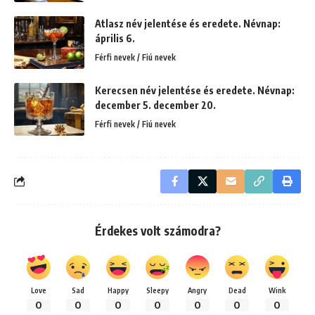
Atlasz név jelentése és eredete. Névnap:
április 6.
Férfi nevek / Fiú nevek
Kerecsen név jelentése és eredete. Névnap:
december 5. december 20.
Férfi nevek / Fiú nevek
Érdekes volt számodra?
Love
Sad
Happy
Sleepy
Angry
Dead
Wink
0
0
0
0
0
0
0