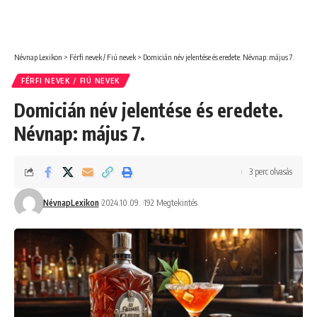
Névnap Lexikon
>
Férfi nevek / Fiú nevek
>
Domicián név jelentése és eredete. Névnap: május 7.
FÉRFI NEVEK / FIÚ NEVEK
Domicián név jelentése és eredete.
Névnap: május 7.
3 perc olvasás
NévnapLexikon
2024.10.09.
192 Megtekintés