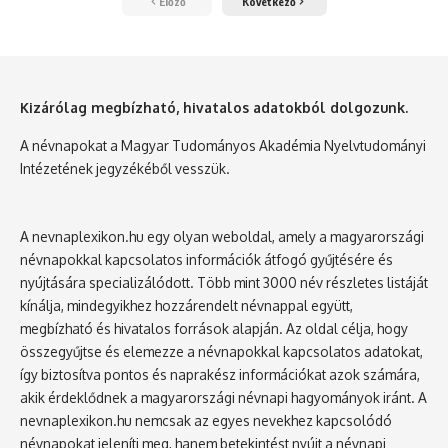
Előző
Következő
Kizárólag megbízható, hivatalos adatokból dolgozunk.
A névnapokat a Magyar Tudományos Akadémia Nyelvtudományi
Intézetének jegyzékéből vesszük.
A nevnaplexikon.hu egy olyan weboldal, amely a magyarországi
névnapokkal kapcsolatos információk átfogó gyűjtésére és
nyújtására specializálódott. Több mint 3000 név részletes listáját
kínálja, mindegyikhez hozzárendelt névnappal együtt,
megbízható és hivatalos források alapján. Az oldal célja, hogy
összegyűjtse és elemezze a névnapokkal kapcsolatos adatokat,
így biztosítva pontos és naprakész információkat azok számára,
akik érdeklődnek a magyarországi névnapi hagyományok iránt. A
nevnaplexikon.hu nemcsak az egyes nevekhez kapcsolódó
névnapokat jeleníti meg, hanem betekintést nyújt a névnapi