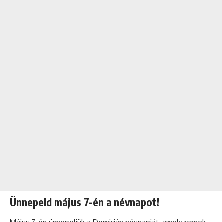
Ünnepeld május 7-én a névnapot!
Május 7-én ünnepeljük a Domicián névnapját, amely remek