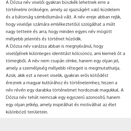
A Dózsa név viselői gyakran büszkék lehetnek erre a
történelmi örökségre, amely az igazságért való küzdelem
és a bátorság szimbólumává vált. A név ereje abban rejlik,
hogy viselője számára emlékeztetőül szolgálhat a múlt
nagy tetteire és arra, hogy minden egyes név mögött
mélyebb jelentés és történet húzódik.
A Dózsa név varázsa abban is megnyilvánul, hogy
viselőjének különleges identitást kölcsönöz, ami kiemeli őt a
tömegből. A név nem csupán címke, hanem egy olyan jel,
amely a személyiség mélyebb rétegeit is megmutathatja.
Azok, akik ezt a nevet viselik, gyakran erős kötődést
éreznek a magyar kultúrához és történelemhez, hiszen a
név révén egy darabka történelmet hordoznak magukkal. A
Dózsa név tehát nemcsak egy egyszerű azonosító, hanem
egy olyan jelkép, amely inspirálhat és motiválhat az élet
különböző területein.