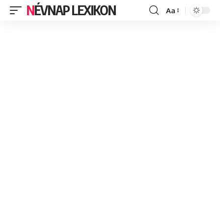
NÉVNAP LEXIKON
Aa
Font
Resizer