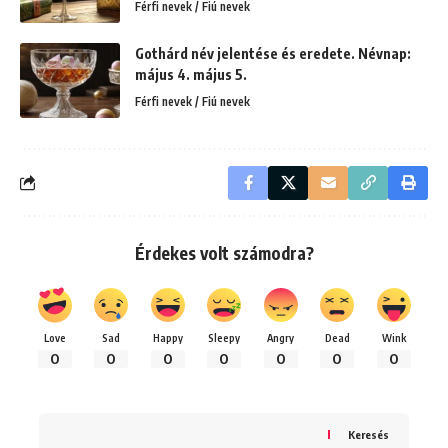
Férfi nevek / Fiú nevek
Gothárd név jelentése és eredete. Névnap:
május 4. május 5.
Férfi nevek / Fiú nevek
Érdekes volt számodra?
Love
Sad
Happy
Sleepy
Angry
Dead
Wink
0
0
0
0
0
0
0
Keresés