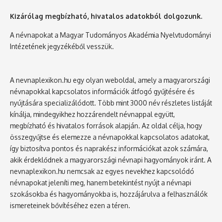
Kizárólag megbízható, hivatalos adatokból dolgozunk.
A névnapokat a Magyar Tudományos Akadémia Nyelvtudományi
Intézetének jegyzékéből vesszük.
A nevnaplexikon.hu egy olyan weboldal, amely a magyarországi
névnapokkal kapcsolatos információk átfogó gyűjtésére és
nyújtására specializálódott. Több mint 3000 név részletes listáját
kínálja, mindegyikhez hozzárendelt névnappal együtt,
megbízható és hivatalos források alapján. Az oldal célja, hogy
összegyűjtse és elemezze a névnapokkal kapcsolatos adatokat,
így biztosítva pontos és naprakész információkat azok számára,
akik érdeklődnek a magyarországi névnapi hagyományok iránt. A
nevnaplexikon.hu nemcsak az egyes nevekhez kapcsolódó
névnapokat jeleníti meg, hanem betekintést nyújt a névnapi
szokásokba és hagyományokba is, hozzájárulva a felhasználók
ismereteinek bővítéséhez ezen a téren.