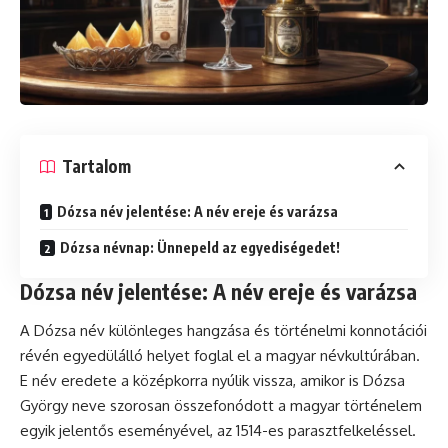
Tartalom
Dózsa név jelentése: A név ereje és varázsa
Dózsa névnap: Ünnepeld az egyediségedet!
Dózsa név jelentése: A név ereje és varázsa
A Dózsa név különleges hangzása és történelmi konnotációi
révén egyedülálló helyet foglal el a magyar névkultúrában.
E név eredete a középkorra nyúlik vissza, amikor is Dózsa
György neve szorosan összefonódott a magyar történelem
egyik jelentős eseményével, az 1514-es parasztfelkeléssel.