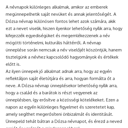
A névnapok különleges alkalmak, amikor az emberek
megünnepelhetik saját nevüket és annak jelentőségét. A
Dózsa
névnap
különösen fontos lehet azok számára, akik
ezt a nevet viselik, hiszen ilyenkor lehetőség nyílik arra, hogy
kifejezzék egyediségüket és megemlékezzenek a név
mögötti történelmi, kulturális háttérről. A
névnap
ünneplése
során nemcsak a név viselőjét köszöntjük, hanem
tisztelgünk a névhez kapcsolódó hagyományok és értékek
előtt is.
Az ilyen ünnepek jó alkalmat adnak arra, hogy az egyén
reflektáljon saját életútjára és arra, hogyan formálta őt a
neve. A Dózsa névnap ünneplésekor lehetőség nyílik arra,
hogy a család és a barátok is részt vegyenek az
ünneplésben, így erősítve a közösségi kötelékeket. Ezen a
napon az egyén különleges figyelmet és szeretetet kap,
amely segíthet megerősíteni önbizalmát és identitását.
Ünnepeld tehát bátran a Dózsa névnapot, és érezd a neved