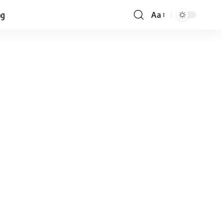
og
Aa
Font
Resizer