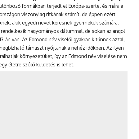
ülönböző formákban terjedt el Európa-szerte, és mára a
országon viszonylag ritkának számít, de éppen ezért
őknek, akik egyedi nevet keresnek gyermekük számára.
rendelkezik hagyományos dátummal, de sokan az angol
13-án van. Az Edmond név viselői gyakran kitűnnek azzal,
egbízható támaszt nyújtanak a nehéz időkben. Az ilyen
rálhatják környezetüket, így az Edmond név viselése nem
y életre szóló küldetés is lehet.