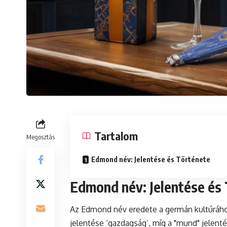
Tartalom
Megosztás
Edmond név: Jelentése és Története
Edmond név: Jelentése és
Az Edmond név eredete a germán kultúrához
jelentése ‘gazdagság’, míg a "mund" jelent