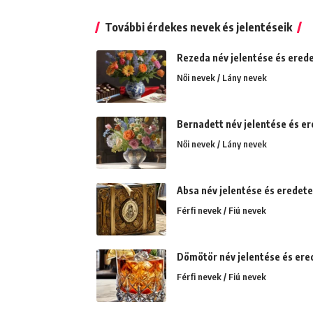
További érdekes nevek és jelentéseik
Rezeda név jelentése és erede
Női nevek / Lány nevek
Bernadett név jelentése és ere
Női nevek / Lány nevek
Absa név jelentése és eredete
Férfi nevek / Fiú nevek
Dömötör név jelentése és ered
Férfi nevek / Fiú nevek