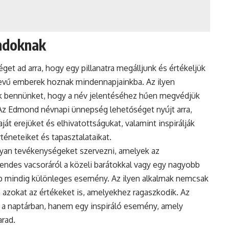
ndoknak
t ad arra, hogy egy pillanatra megálljunk és értékeljük
evű emberek hoznak mindennapjainkba. Az ilyen
ek bennünket, hogy a név jelentéséhez hűen megvédjük
 Az Edmond névnapi ünnepség lehetőséget nyújt arra,
t erejüket és elhivatottságukat, valamint inspirálják
téneteiket és tapasztalataikat.
yan tevékenységeket szervezni, amelyek az
endes vacsoráról a közeli barátokkal vagy egy nagyobb
p mindig különleges esemény. Az ilyen alkalmak nemcsak
azokat az értékeket is, amelyekhez ragaszkodik. Az
a naptárban, hanem egy inspiráló esemény, amely
rad.