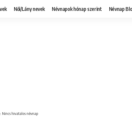
evek
Női/Lány nevek
Névnapok hónap szerint
Névnap Bl
. Nincs hivatalos névnap