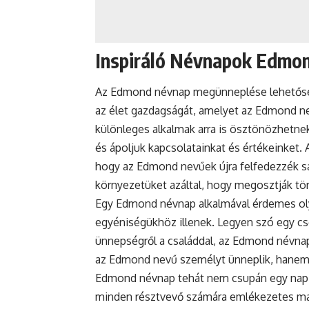
Inspiráló Névnapok Edmo
Az Edmond
névnap
megünneplése lehetősége
az élet gazdagságát, amelyet az Edmond n
különleges alkalmak arra is ösztönözhetn
és ápoljuk kapcsolatainkat és értékeinket.
hogy az Edmond nevűek újra felfedezzék sajá
környezetüket azáltal, hogy megosztják tör
Egy Edmond névnap alkalmával érdemes ol
egyéniségükhöz illenek. Legyen szó egy cs
ünnepségről a családdal, az Edmond névna
az Edmond nevű személyt ünneplik, hanem 
Edmond névnap tehát nem csupán egy nap 
minden résztvevő számára emlékezetes ma