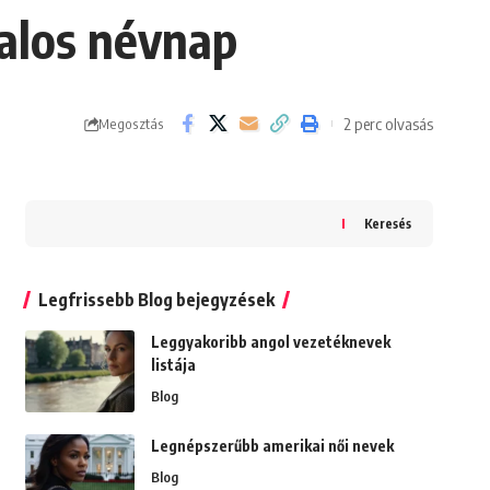
talos névnap
2 perc olvasás
Megosztás
Keresés
Legfrissebb Blog bejegyzések
Leggyakoribb angol vezetéknevek
listája
Blog
Legnépszerűbb amerikai női nevek
Blog