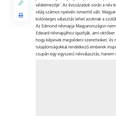
védelmezője’. Az évszázadok során a név k
világ számos nyelvén ismertté vált. Magyar
különleges választás lehet azoknak a szül
Az Edmond névnapja Magyarországon nem 
Edward névnapjához igazítják, ami október 
hogy képesek megvédeni szeretteiket, és m
tulajdonságokkal rendelkező emberek inspi
csupán egy egyszerű névválasztás, hanem eg