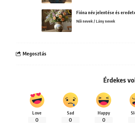
Fióna név jelentése és eredete
Női nevek / Lány nevek
Megosztás
Érdekes vo
Love
Sad
Happy
S
0
0
0