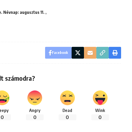
. Névnap: augusztus 11. ,
Facebook
lt számodra?
leepy
Angry
Dead
Wink
0
0
0
0