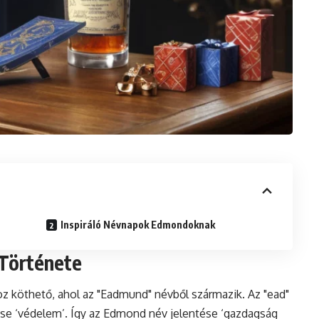
Inspiráló Névnapok Edmondoknak
 Története
 köthető, ahol az "Eadmund" névből származik. Az "ead"
ése ‘védelem’. Így az Edmond név jelentése ‘gazdagság