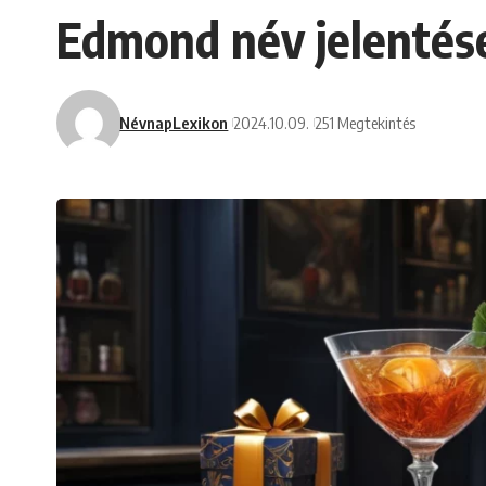
Edmond név jelentése
NévnapLexikon
2024.10.09.
251 Megtekintés