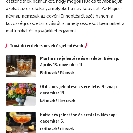
ösztönöznek bennünket, hogy megőrizzük és továbbadjuk
azokat az értékeket, amelyeket a név képvisel. Az Elígiusz
névnap nemcsak az egyéni ünneplésről szól, hanem a
közösségi összetartozásról is, amely összeköt bennünket a
múltunkkal és a jövőnkkel egyaránt.
További érdekes nevek és jelentéseik
Martin név jelentése és eredete. Névnap:
április 13. november 11.
Férfi nevek / Fiú nevek
Otília név jelentése és eredete. Névnap:
december 13. ,
Női nevek / Lány nevek
Kolta név jelentése és eredete. Névnap:
december 6.
Férfi nevek / Fiú nevek