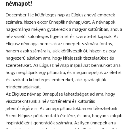
névnapot!
December 1-je különleges nap az Elígiusz nevű emberek
számára, hiszen ekkor ünneplik névnapjukat. A névnapok
hagyománya mélyen gyökerezik a magyar kultúrában, ahol a
név viselői különleges figyelmet és szeretetet kapnak. Az
Elígiusz névnapja nemcsak az ünnepelt számára fontos,
hanem azok számára is, akik körülveszik őt, hiszen ez egy
nagyszerű alkalom arra, hogy kifejezzék tiszteletüket és
szeretetüket. Az Elígiusz
névnap
inspirálhat bennünket arra,
hogy megálljunk egy pillanatra, és megünnepeljük az életet
és azokat a különleges embereket, akik gazdagítják
mindennapjainkat.
Az Elígiusz
névnap ünneplése
lehetőséget ad arra, hogy
visszatekintsünk a név történelmi és kulturális
jelentőségére is. Az ünnepi pillanatokban emlékezhetünk
Szent Elígiusz példamutató életére, és arra, hogyan szolgált
inspirációként generációk számára. Az ilyen ünnepek arra