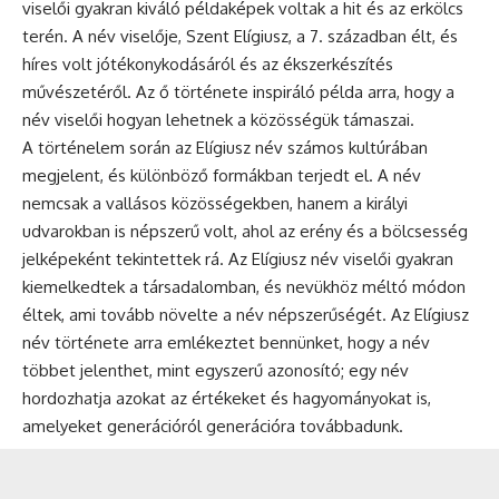
viselői gyakran kiváló példaképek voltak a hit és az erkölcs
terén. A név viselője, Szent Elígiusz, a 7. században élt, és
híres volt jótékonykodásáról és az ékszerkészítés
művészetéről. Az ő története inspiráló példa arra, hogy a
név viselői hogyan lehetnek a közösségük támaszai.
A történelem során az Elígiusz név számos kultúrában
megjelent, és különböző formákban terjedt el. A név
nemcsak a vallásos közösségekben, hanem a királyi
udvarokban is népszerű volt, ahol az erény és a bölcsesség
jelképeként tekintettek rá. Az Elígiusz név viselői gyakran
kiemelkedtek a társadalomban, és nevükhöz méltó módon
éltek, ami tovább növelte a név népszerűségét. Az Elígiusz
név története arra emlékeztet bennünket, hogy a név
többet jelenthet, mint egyszerű azonosító; egy név
hordozhatja azokat az értékeket és hagyományokat is,
amelyeket generációról generációra továbbadunk.