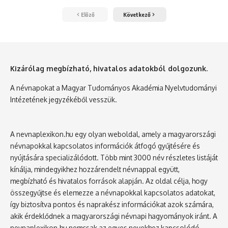
Előző
Következő
Kizárólag megbízható, hivatalos adatokból dolgozunk.
A névnapokat a Magyar Tudományos Akadémia Nyelvtudományi
Intézetének jegyzékéből vesszük.
A nevnaplexikon.hu egy olyan weboldal, amely a magyarországi
névnapokkal kapcsolatos információk átfogó gyűjtésére és
nyújtására specializálódott. Több mint 3000 név részletes listáját
kínálja, mindegyikhez hozzárendelt névnappal együtt,
megbízható és hivatalos források alapján. Az oldal célja, hogy
összegyűjtse és elemezze a névnapokkal kapcsolatos adatokat,
így biztosítva pontos és naprakész információkat azok számára,
akik érdeklődnek a magyarországi névnapi hagyományok iránt. A
nevnaplexikon.hu nemcsak az egyes nevekhez kapcsolódó