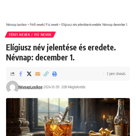
Névnap Lexikon
>
Férfi nevek / Fiú nevek
>
Elígiusz név jelentése és eredete. Névnap: december 1.
FÉRFI NEVEK / FIÚ NEVEK
Elígiusz név jelentése és eredete.
Névnap: december 1.
2 perc olvasás
NévnapLexikon
2024.10.09.
208 Megtekintés