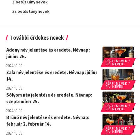
Z betűs lánynevek
Zs betűs lánynevek
További érdekes nevek
Adony név jelentése és eredete. Névnap:
június 26.
FÉRFI NEVEK /
FIÚ NEVEK
2024.10.09.
Zala név jelentése és eredete. Névnap: július
14.
FÉRFI NEVEK /
FIÚ NEVEK
2024.10.09.
Sólyom név jelentése és eredete. Névnap:
szeptember 25.
FÉRFI NEVEK /
FIÚ NEVEK
2024.10.09.
Brúnó név jelentése és eredete. Névnap:
február 2. február 14.
FÉRFI NEVEK /
FIÚ NEVEK
2024.10.09.