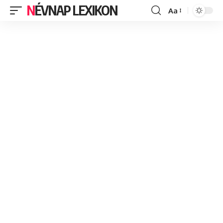
NÉVNAP LEXIKON
Aa
Font
Resizer