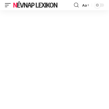
NÉVNAP LEXIKON
Aa
Font
Resizer