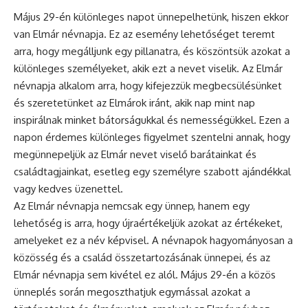
Május 29-én különleges napot ünnepelhetünk, hiszen ekkor
van Elmár névnapja. Ez az esemény lehetőséget teremt
arra, hogy megálljunk egy pillanatra, és köszöntsük azokat a
különleges személyeket, akik ezt a nevet viselik. Az Elmár
névnapja alkalom arra, hogy kifejezzük megbecsülésünket
és szeretetünket az Elmárok iránt, akik nap mint nap
inspirálnak minket bátorságukkal és nemességükkel. Ezen a
napon érdemes különleges figyelmet szentelni annak, hogy
megünnepeljük az Elmár nevet viselő barátainkat és
családtagjainkat, esetleg egy személyre szabott ajándékkal
vagy kedves üzenettel.
Az Elmár névnapja nemcsak egy ünnep, hanem egy
lehetőség is arra, hogy újraértékeljük azokat az értékeket,
amelyeket ez a név képvisel. A
névnapok
hagyományosan a
közösség és a család összetartozásának ünnepei, és az
Elmár névnapja sem kivétel ez alól. Május 29-én a közös
ünneplés
során megoszthatjuk egymással azokat a