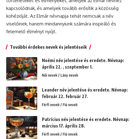
történeteket és élményeket, amelyek az Elmár névhez
kapcsolódnak, és amelyek tovább erősítik a közösség
kohézióját. Az Elmár névnapja tehát nemcsak a név
viselőinek, hanem mindannyiunk számára inspiráló és
felemelő élményt nyújt.
További érdekes nevek és jelentéseik
Noémi név jelentése és eredete. Névnap:
április 22. , szeptember 1.
Női nevek / Lány nevek
Leander név jelentése és eredete. Névnap:
február 22. február 27.
Férfi nevek / Fiú nevek
Patrícius név jelentése és eredete. Névnap:
március 17. április 28.
Férfi nevek / Fiú nevek