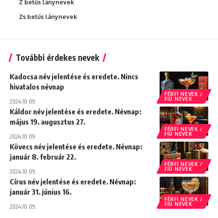
Z betűs lánynevek
Zs betűs lánynevek
További érdekes nevek
Kadocsa név jelentése és eredete. Nincs
hivatalos névnap
FÉRFI NEVEK /
FIÚ NEVEK
2024.10.09.
Káldor név jelentése és eredete. Névnap:
május 19. augusztus 27.
FÉRFI NEVEK /
FIÚ NEVEK
2024.10.09.
Kövecs név jelentése és eredete. Névnap:
január 8. február 22.
FÉRFI NEVEK /
FIÚ NEVEK
2024.10.09.
Círus név jelentése és eredete. Névnap:
január 31. június 16.
FÉRFI NEVEK /
FIÚ NEVEK
2024.10.09.