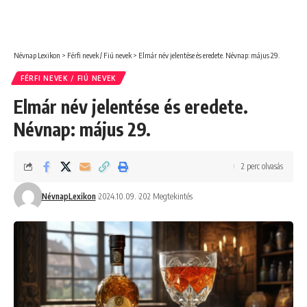
Névnap Lexikon
>
Férfi nevek / Fiú nevek
>
Elmár név jelentése és eredete. Névnap: május 29.
FÉRFI NEVEK / FIÚ NEVEK
Elmár név jelentése és eredete.
Névnap: május 29.
2 perc olvasás
NévnapLexikon
2024.10.09.
202 Megtekintés