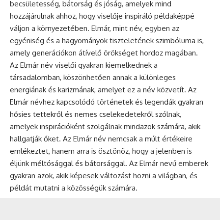
becsületesség, bátorság és jóság, amelyek mind
hozzájárulnak ahhoz, hogy viselője inspiráló példaképpé
váljon a környezetében. Elmár, mint név, egyben az
egyéniség és a hagyományok tiszteletének szimbóluma is,
amely generációkon átívelő örökséget hordoz magában.
Az Elmár név viselői gyakran kiemelkednek a
társadalomban, köszönhetően annak a különleges
energiának és karizmának, amelyet ez a név közvetít. Az
Elmár névhez kapcsolódó történetek és legendák gyakran
hősies tettekről és nemes cselekedetekről szólnak,
amelyek inspirációként szolgálnak mindazok számára, akik
hallgatják őket. Az Elmár név nemcsak a múlt értékeire
emlékeztet, hanem arra is ösztönöz, hogy a jelenben is
éljünk méltósággal és bátorsággal. Az Elmár nevű emberek
gyakran azok, akik képesek változást hozni a világban, és
példát mutatni a közösségük számára.