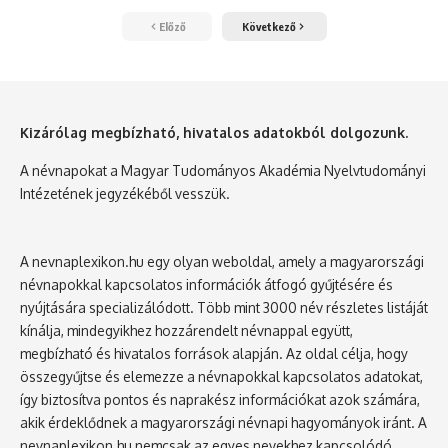
Előző
Következő
Kizárólag megbízható, hivatalos adatokból dolgozunk.
A névnapokat a Magyar Tudományos Akadémia Nyelvtudományi
Intézetének jegyzékéből vesszük.
A nevnaplexikon.hu egy olyan weboldal, amely a magyarországi
névnapokkal kapcsolatos információk átfogó gyűjtésére és
nyújtására specializálódott. Több mint 3000 név részletes listáját
kínálja, mindegyikhez hozzárendelt névnappal együtt,
megbízható és hivatalos források alapján. Az oldal célja, hogy
összegyűjtse és elemezze a névnapokkal kapcsolatos adatokat,
így biztosítva pontos és naprakész információkat azok számára,
akik érdeklődnek a magyarországi névnapi hagyományok iránt. A
nevnaplexikon.hu nemcsak az egyes nevekhez kapcsolódó