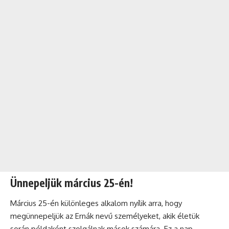
Ünnepeljük március 25-én!
Március 25-én különleges alkalom nyílik arra, hogy
megünnepeljük az Ernák nevű személyeket, akik életük
során példaként szolgálnak mások számára. Ez a nap