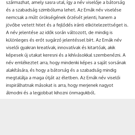
származhat, amely sasra utal, így a név viselője a bátorság
és a szabadság szimbóluma lehet. Az Ernák név viselése
nemcsak a múlt örökségének őrzését jelenti, hanem a
jövőbe vetett hitet és a fejlődés iránti elkötelezettséget is.
A
név jelentése
az idők során változott, de mindig is
különleges és erőt sugárzó jelentéssel bírt. Az Ernák név
viselői gyakran kreatívak, innovatívak és kitartóak, akik
képesek új utakat keresni és a kihívásokkal szembenézni. A
név emlékeztet arra, hogy mindenki képes a saját sorsának
alakítására, és hogy a bátorság és a szabadság mindig
megtalálja a maga útját az életben. Az Ernák név viselői
inspirálhatnak másokat is arra, hogy merjenek nagyot
álmodni és a legjobbat kihozni önmagukból.