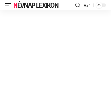
NÉVNAP LEXIKON
Aa
Font
Resizer