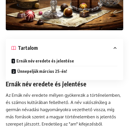
Tartalom
Ernák név eredete és jelentése
Ünnepeljük március 25-én!
Ernák név eredete és jelentése
Az Ernák név eredete mélyen gyökerezik a történelemben,
és számos kultúrában fellelhető. A név valószínűleg a
germán névadási hagyományokra vezethető vissza, míg
más források szerint a magyar történelemben is jelentős
szerepet játszott. Eredetileg az "arn" kifejezésből