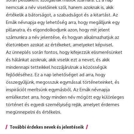
nemcsak a név viselőinek szól, hanem azoknak is, akik
értékelik a bátorságot, a szabadságot és a kitartást. Az
Ernák névnapja egy lehetőség arra, hogy megálljunk egy
pillanatra, és elgondolkodjunk azon, hogy mit jelent
számunkra a név jelentése, és hogyan alkalmazhatjuk az
életünkben azokat az értékeket, amelyeket képvisel.
Az
ünneplés
során fontos, hogy kifejezzük elismerésünket
és hálánkat azoknak, akik viselik ezt a nevet, és akik
mindennapi tetteikkel hozzájárulnak a közösségük
fejlődéséhez. Ez a nap lehetőséget ad arra, hogy
összegyűljünk, megosszuk egymással történeteinket, és
inspirációt merítsünk egymásból. Az Ernák névnapja
emlékeztet arra, hogy minden név mögött egy különleges
történet és egyedi személyiség rejlik, amelyet érdemes
megünnepelni és értékelni.
További érdekes nevek és jelentéseik