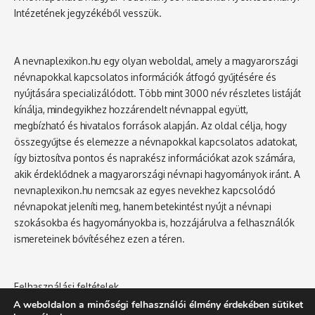
Intézetének jegyzékéből vesszük.
A nevnaplexikon.hu egy olyan weboldal, amely a magyarországi
névnapokkal kapcsolatos információk átfogó gyűjtésére és
nyújtására specializálódott. Több mint 3000 név részletes listáját
kínálja, mindegyikhez hozzárendelt névnappal együtt,
megbízható és hivatalos források alapján. Az oldal célja, hogy
összegyűjtse és elemezze a névnapokkal kapcsolatos adatokat,
így biztosítva pontos és naprakész információkat azok számára,
akik érdeklődnek a magyarországi névnapi hagyományok iránt. A
nevnaplexikon.hu nemcsak az egyes nevekhez kapcsolódó
névnapokat jeleníti meg, hanem betekintést nyújt a névnapi
szokásokba és hagyományokba is, hozzájárulva a felhasználók
ismereteinek bővítéséhez ezen a téren.
Felhasználási feltételek
Adatvédelmi tájékoztató
A weboldalon a minőségi felhasználói élmény érdekében sütiket