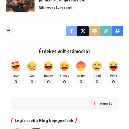
Női nevek / Lány nevek
Érdekes volt számodra?
Love
Sad
Happy
Sleepy
Angry
Dead
Wink
0
0
0
0
0
0
0
Keresés
Legfrissebb Blog bejegyzések