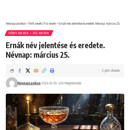
Névnap Lexikon
>
Férfi nevek / Fiú nevek
>
Ernák név jelentése és eredete. Névnap: március 25.
FÉRFI NEVEK / FIÚ NEVEK
Ernák név jelentése és eredete.
Névnap: március 25.
2 perc olvasás
NévnapLexikon
2024.10.09.
226 Megtekintés