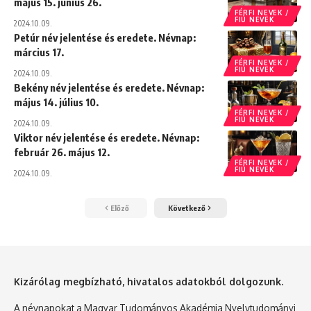
május 15. június 26.
FÉRFI NEVEK /
FIÚ NEVEK
2024.10.09.
Petúr név jelentése és eredete. Névnap:
március 17.
FÉRFI NEVEK /
FIÚ NEVEK
2024.10.09.
Bekény név jelentése és eredete. Névnap:
május 14. július 10.
FÉRFI NEVEK /
FIÚ NEVEK
2024.10.09.
Viktor név jelentése és eredete. Névnap:
február 26. május 12.
FÉRFI NEVEK /
FIÚ NEVEK
2024.10.09.
Előző
Következő
Kizárólag megbízható, hivatalos adatokból dolgozunk.
A névnapokat a Magyar Tudományos Akadémia Nyelvtudományi