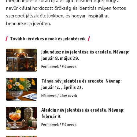
megünneplése során újra és újra felismerhetjük, hogy a
nevünk által hordozott örökség és identitás milyen fontos
szerepet játszik életünkben, és hogyan inspirálhat
bennünket a jövőben.
További érdekes nevek és jelentéseik
Jukundusz név jelentése és eredete. Névnap:
január 8. május 29.
Férfi nevek / Fiú nevek
Tánya név jelentése és eredete. Névnap:
január 12. , április 22.
Női nevek / Lány nevek
Aladdin név jelentése és eredete. Névnap:
február 9.
Férfi nevek / Fiú nevek