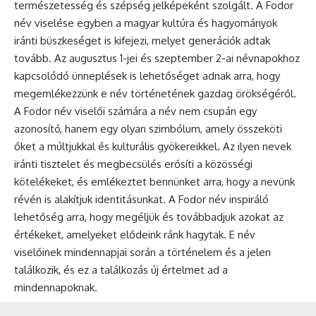
természetesség és szépség jelképeként szolgált. A Fodor
név viselése egyben a magyar kultúra és hagyományok
iránti büszkeséget is kifejezi, melyet generációk adtak
tovább. Az augusztus 1-jei és szeptember 2-ai névnapokhoz
kapcsolódó ünneplések is lehetőséget adnak arra, hogy
megemlékezzünk e név történetének gazdag örökségéről.
A Fodor név viselői számára a név nem csupán egy
azonosító, hanem egy olyan szimbólum, amely összeköti
őket a múltjukkal és kulturális gyökereikkel. Az ilyen nevek
iránti tisztelet és megbecsülés erősíti a közösségi
kötelékeket, és emlékeztet bennünket arra, hogy a nevünk
révén is alakítjuk identitásunkat. A Fodor név inspiráló
lehetőség arra, hogy megéljük és továbbadjuk azokat az
értékeket, amelyeket elődeink ránk hagytak. E név
viselőinek mindennapjai során a történelem és a jelen
találkozik, és ez a találkozás új értelmet ad a
mindennapoknak.