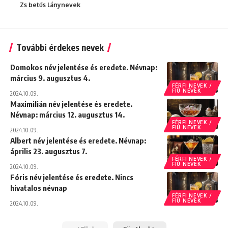
Zs betűs lánynevek
További érdekes nevek
Domokos név jelentése és eredete. Névnap:
március 9. augusztus 4.
FÉRFI NEVEK /
FIÚ NEVEK
2024.10.09.
Maximilián név jelentése és eredete.
Névnap: március 12. augusztus 14.
FÉRFI NEVEK /
FIÚ NEVEK
2024.10.09.
Albert név jelentése és eredete. Névnap:
április 23. augusztus 7.
FÉRFI NEVEK /
FIÚ NEVEK
2024.10.09.
Fóris név jelentése és eredete. Nincs
hivatalos névnap
FÉRFI NEVEK /
FIÚ NEVEK
2024.10.09.