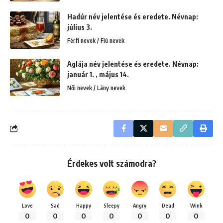
Hadúr név jelentése és eredete. Névnap:
július 3.
Férfi nevek / Fiú nevek
Aglája név jelentése és eredete. Névnap:
január 1. , május 14.
Női nevek / Lány nevek
Érdekes volt számodra?
Love
Sad
Happy
Sleepy
Angry
Dead
Wink
0
0
0
0
0
0
0