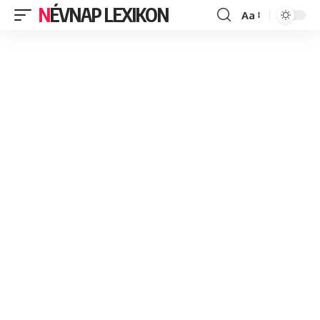
NÉVNAP LEXIKON
Aa
Font
Resizer