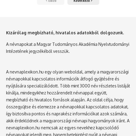
Előző
Következő
Kizárólag megbízható, hivatalos adatokból dolgozunk.
A névnapokat a Magyar Tudományos Akadémia Nyelvtudományi
Intézetének jegyzékéből vesszük.
A nevnaplexikon.hu egy olyan weboldal, amely a magyarországi
névnapokkal kapcsolatos információk átfogó gyűjtésére és
nyújtására specializálódott. Több mint 3000 név részletes listáját
kínálja, mindegyikhez hozzárendelt névnappal együtt,
megbízható és hivatalos források alapján. Az oldal célja, hogy
összegyűjtse és elemezze a névnapokkal kapcsolatos adatokat,
így biztosítva pontos és naprakész információkat azok számára,
akik érdeklődnek a magyarországi névnapi hagyományok iránt. A
nevnaplexikon.hu nemcsak az egyes nevekhez kapcsolódó
névnapokat jeleníti meg, hanem betekintést nyújt a névnapi