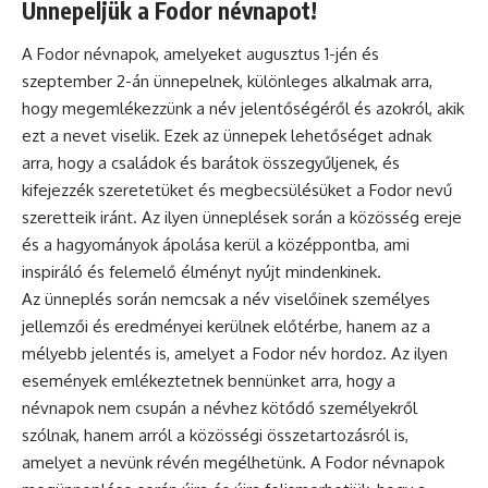
Ünnepeljük a Fodor névnapot!
A Fodor
névnapok
, amelyeket augusztus 1-jén és
szeptember 2-án ünnepelnek, különleges alkalmak arra,
hogy megemlékezzünk a név jelentőségéről és azokról, akik
ezt a nevet viselik. Ezek az ünnepek lehetőséget adnak
arra, hogy a családok és barátok összegyűljenek, és
kifejezzék szeretetüket és megbecsülésüket a Fodor nevű
szeretteik iránt. Az ilyen ünneplések során a közösség ereje
és a hagyományok ápolása kerül a középpontba, ami
inspiráló és felemelő élményt nyújt mindenkinek.
Az
ünneplés
során nemcsak a név viselőinek személyes
jellemzői és eredményei kerülnek előtérbe, hanem az a
mélyebb jelentés is, amelyet a Fodor név hordoz. Az ilyen
események emlékeztetnek bennünket arra, hogy a
névnapok nem csupán a névhez kötődő személyekről
szólnak, hanem arról a közösségi összetartozásról is,
amelyet a nevünk révén megélhetünk. A Fodor névnapok