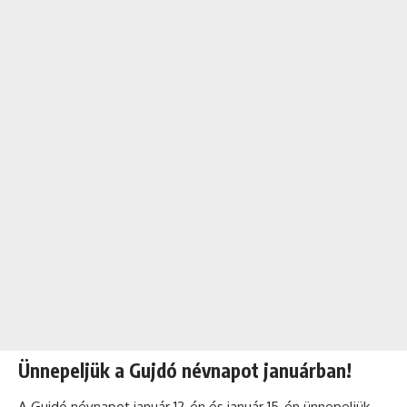
Ünnepeljük a Gujdó névnapot januárban!
A Gujdó névnapot január 12-én és január 15-én ünnepeljük,