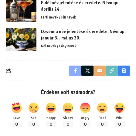
Fidél név jelentése és eredete. Névnap:
április 24.
Férfi nevek / Fiú nevek
Dzsenna név jelentése és eredete. Névnap:
január 3. , május 30.
Női nevek / Lány nevek
Érdekes volt számodra?
Love
Sad
Happy
Sleepy
Angry
Dead
Wink
0
0
0
0
0
0
0