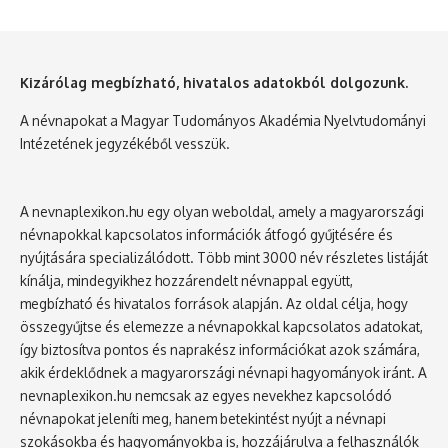
Kizárólag megbízható, hivatalos adatokból dolgozunk.
A névnapokat a Magyar Tudományos Akadémia Nyelvtudományi
Intézetének jegyzékéből vesszük.
A nevnaplexikon.hu egy olyan weboldal, amely a magyarországi
névnapokkal kapcsolatos információk átfogó gyűjtésére és
nyújtására specializálódott. Több mint 3000 név részletes listáját
kínálja, mindegyikhez hozzárendelt névnappal együtt,
megbízható és hivatalos források alapján. Az oldal célja, hogy
összegyűjtse és elemezze a névnapokkal kapcsolatos adatokat,
így biztosítva pontos és naprakész információkat azok számára,
akik érdeklődnek a magyarországi névnapi hagyományok iránt. A
nevnaplexikon.hu nemcsak az egyes nevekhez kapcsolódó
névnapokat jeleníti meg, hanem betekintést nyújt a névnapi
szokásokba és hagyományokba is, hozzájárulva a felhasználók