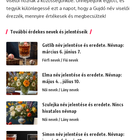
viselői hoznak a közösségünkbe. Ünnepeljünk együtt, és
tegyük különlegessé ezt a napot, hogy a Gujdó név viselői
érezzék, mennyire értékesek és megbecsültek!
További érdekes nevek és jelentéseik
Gotlíb név jelentése és eredete. Névnap:
március 6. június 7.
Férfi nevek / Fiú nevek
Elma név jelentése és eredete. Névnap:
május 4. , július 10.
Női nevek / Lány nevek
Szulejka név jelentése és eredete. Nincs
hivatalos névnap
Női nevek / Lány nevek
Simon név jelentése és eredete. Névnap: