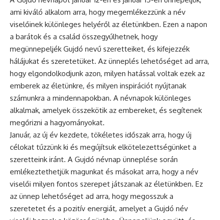
ami kiváló alkalom arra, hogy megemlékezzünk a név
viselőinek különleges helyéről az életünkben. Ezen a napon
a barátok és a család összegyűlhetnek, hogy
megünnepeljék Gujdó nevű szeretteiket, és kifejezzék
hálájukat és szeretetüket. Az
ünneplés
lehetőséget ad arra,
hogy elgondolkodjunk azon, milyen hatással voltak ezek az
emberek az életünkre, és milyen inspirációt nyújtanak
számunkra a mindennapokban. A névnapok különleges
alkalmak, amelyek összekötik az embereket, és segítenek
megőrizni a hagyományokat.
Január, az új év kezdete, tökéletes időszak arra, hogy új
célokat tűzzünk ki és megújítsuk elkötelezettségünket a
szeretteink iránt. A Gujdó
névnap
ünneplése során
emlékeztethetjük magunkat és másokat arra, hogy a név
viselői milyen fontos szerepet játszanak az életünkben. Ez
az ünnep lehetőséget ad arra, hogy megosszuk a
szeretetet és a pozitív energiát, amelyet a Gujdó név