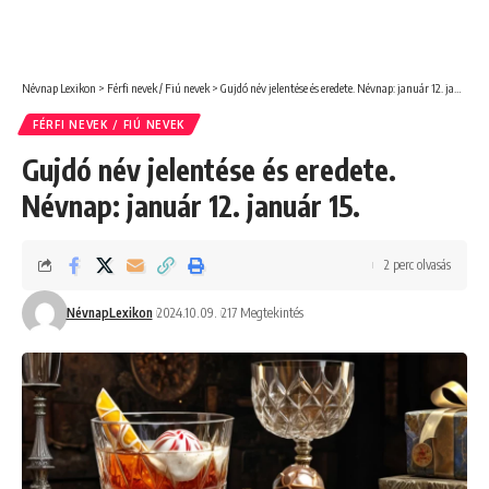
Névnap Lexikon
>
Férfi nevek / Fiú nevek
>
Gujdó név jelentése és eredete. Névnap: január 12. január 15.
FÉRFI NEVEK / FIÚ NEVEK
Gujdó név jelentése és eredete.
Névnap: január 12. január 15.
2 perc olvasás
NévnapLexikon
2024.10.09.
217 Megtekintés