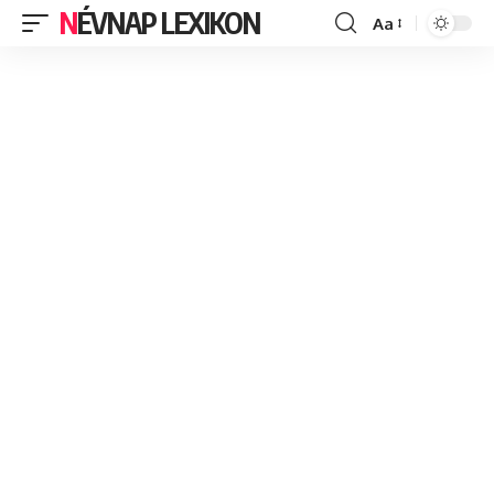
NÉVNAP LEXIKON
Aa
Font
Resizer