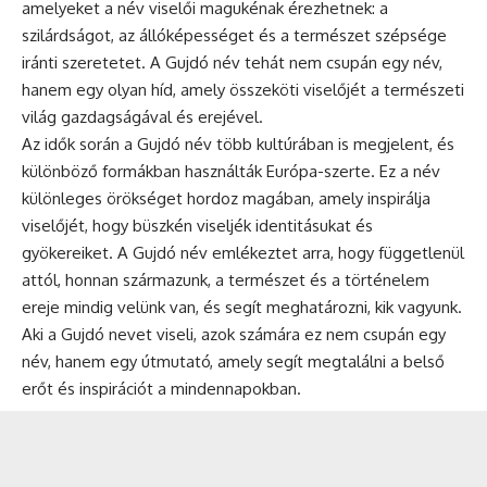
amelyeket a név viselői magukénak érezhetnek: a
szilárdságot, az állóképességet és a természet szépsége
iránti szeretetet. A Gujdó név tehát nem csupán egy név,
hanem egy olyan híd, amely összeköti viselőjét a természeti
világ gazdagságával és erejével.
Az idők során a Gujdó név több kultúrában is megjelent, és
különböző formákban használták Európa-szerte. Ez a név
különleges örökséget hordoz magában, amely inspirálja
viselőjét, hogy büszkén viseljék identitásukat és
gyökereiket. A Gujdó név emlékeztet arra, hogy függetlenül
attól, honnan származunk, a természet és a történelem
ereje mindig velünk van, és segít meghatározni, kik vagyunk.
Aki a Gujdó nevet viseli, azok számára ez nem csupán egy
név, hanem egy útmutató, amely segít megtalálni a belső
erőt és inspirációt a mindennapokban.