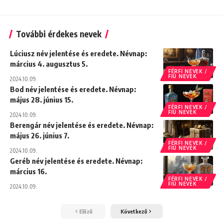
További érdekes nevek
Lúciusz név jelentése és eredete. Névnap:
március 4. augusztus 5.
FÉRFI NEVEK /
FIÚ NEVEK
2024.10.09.
Bod név jelentése és eredete. Névnap:
május 28. június 15.
FÉRFI NEVEK /
FIÚ NEVEK
2024.10.09.
Berengár név jelentése és eredete. Névnap:
május 26. június 7.
FÉRFI NEVEK /
FIÚ NEVEK
2024.10.09.
Geréb név jelentése és eredete. Névnap:
március 16.
FÉRFI NEVEK /
FIÚ NEVEK
2024.10.09.
Előző
Következő