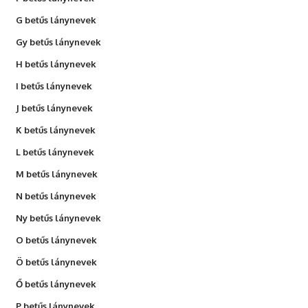
G betűs lánynevek
Gy betűs lánynevek
H betűs lánynevek
I betűs lánynevek
J betűs lánynevek
K betűs lánynevek
L betűs lánynevek
M betűs lánynevek
N betűs lánynevek
Ny betűs lánynevek
O betűs lánynevek
Ö betűs lánynevek
Ő betűs lánynevek
P betűs lánynevek