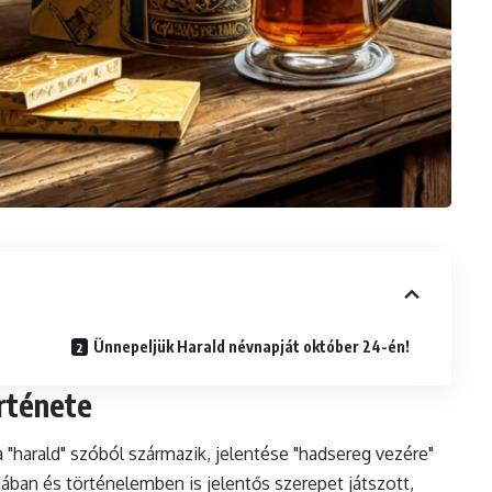
Ünnepeljük Harald névnapját október 24-én!
örténete
 "harald" szóból származik, jelentése "hadsereg vezére"
iában és történelemben is jelentős szerepet játszott,