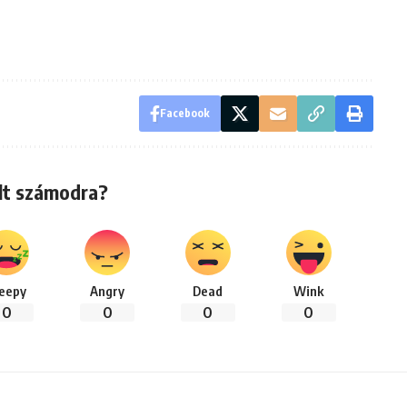
Facebook
lt számodra?
leepy
Angry
Dead
Wink
0
0
0
0