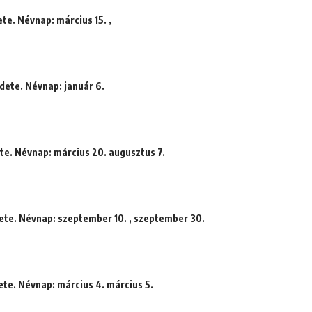
te. Névnap: március 15. ,
edete. Névnap: január 6.
te. Névnap: március 20. augusztus 7.
ete. Névnap: szeptember 10. , szeptember 30.
ete. Névnap: március 4. március 5.