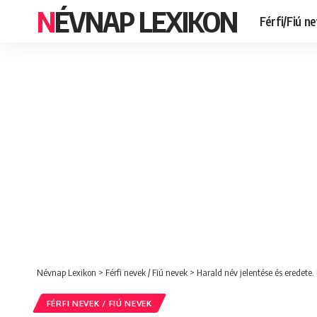
NÉVNAP LEXIKON
Férfi/Fiú n
Névnap Lexikon
>
Férfi nevek / Fiú nevek
>
Harald név jelentése és eredete.
FÉRFI NEVEK / FIÚ NEVEK