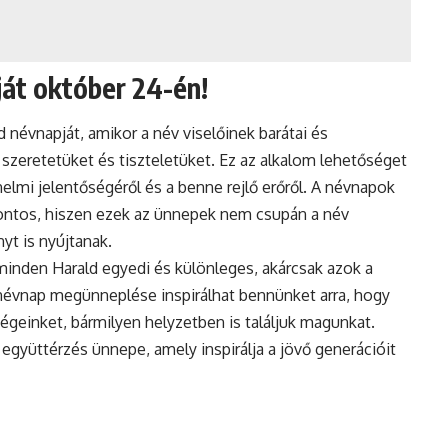
át október 24-én!
 névnapját, amikor a név viselőinek barátai és
 szeretetüket és tiszteletüket. Ez az alkalom lehetőséget
lmi jelentőségéről és a benne rejlő erőről. A névnapok
tos, hiszen ezek az ünnepek nem csupán a név
yt is nyújtanak.
minden Harald egyedi és különleges, akárcsak azok a
névnap
megünneplése inspirálhat bennünket arra, hogy
ségeinket, bármilyen helyzetben is találjuk magunkat.
z együttérzés ünnepe, amely inspirálja a jövő generációit