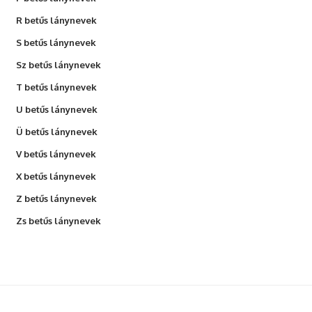
R betűs lánynevek
S betűs lánynevek
Sz betűs lánynevek
T betűs lánynevek
U betűs lánynevek
Ü betűs lánynevek
V betűs lánynevek
X betűs lánynevek
Z betűs lánynevek
Zs betűs lánynevek