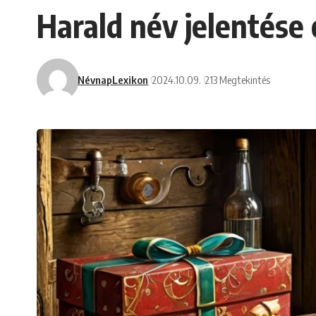
Harald név jelentése
NévnapLexikon
2024.10.09.
213 Megtekintés