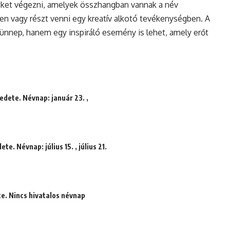
ket végezni, amelyek összhangban vannak a név
ben vagy részt venni egy kreatív alkotó tevékenységben. A
nnep, hanem egy inspiráló esemény is lehet, amely erőt
edete. Névnap: január 23. ,
te. Névnap: július 15. , július 21.
te. Nincs hivatalos névnap