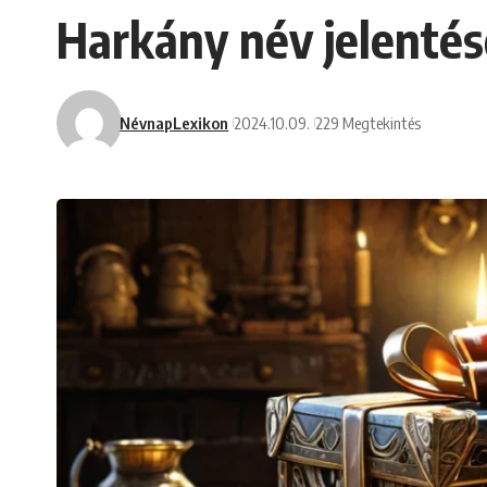
Harkány név jelentés
NévnapLexikon
2024.10.09.
229 Megtekintés