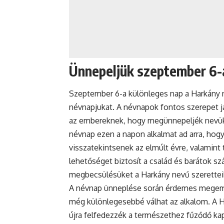
Ünnepeljük szeptember 6-
Szeptember 6-a különleges nap a Harkány n
névnapjukat. A névnapok fontos szerepet j
az embereknek, hogy megünnepeljék nevüke
névnap
ezen a napon alkalmat ad arra, hogy 
visszatekintsenek az elmúlt évre, valamint 
lehetőséget biztosít a család és barátok sz
megbecsülésüket a Harkány nevű szeretteik
A
névnap ünneplése
során érdemes megemlék
még különlegesebbé válhat az alkalom. A H
újra felfedezzék a természethez fűződő kap