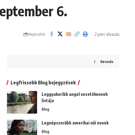
zeptember 6.
2 perc olvasás
Megosztás
Keresés
Legfrissebb Blog bejegyzések
Leggyakoribb angol vezetéknevek
listája
Blog
Legnépszerűbb amerikai női nevek
Blog