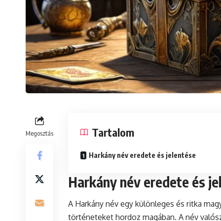
Tartalom
Megosztás
Harkány név eredete és jelentése
Harkány név eredete és je
A Harkány név egy különleges és ritka mag
történeteket hordoz magában. A név valósz