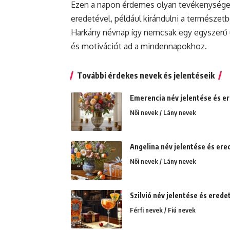
Ezen a napon érdemes olyan tevékenysége
eredetével, például kirándulni a természet
Harkány névnap így nemcsak egy egyszerű ü
és motivációt ad a mindennapokhoz.
További érdekes nevek és jelentéseik
Emerencia név jelentése és er
Női nevek / Lány nevek
Angelina név jelentése és erede
Női nevek / Lány nevek
Szilvió név jelentése és erede
Férfi nevek / Fiú nevek