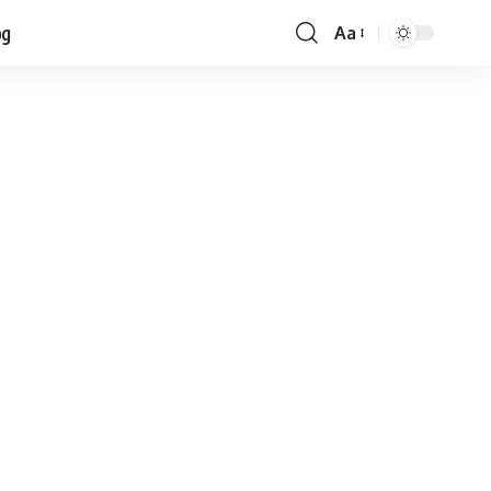
og
Aa
Font
Resizer