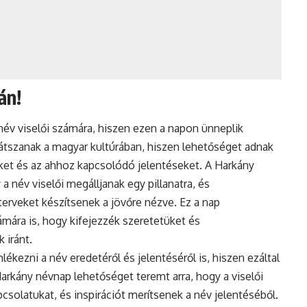
án!
év viselői számára, hiszen ezen a napon ünneplik
átszanak a magyar kultúrában, hiszen lehetőséget adnak
t és az ahhoz kapcsolódó jelentéseket. A Harkány
a név viselői megálljanak egy pillanatra, és
terveket készítsenek a jövőre nézve. Ez a nap
ámára is, hogy kifejezzék szeretetüket és
 iránt.
ezni a név eredetéről és jelentéséről is, hiszen ezáltal
arkány névnap lehetőséget teremt arra, hogy a viselői
csolatukat, és inspirációt merítsenek a név jelentéséből.