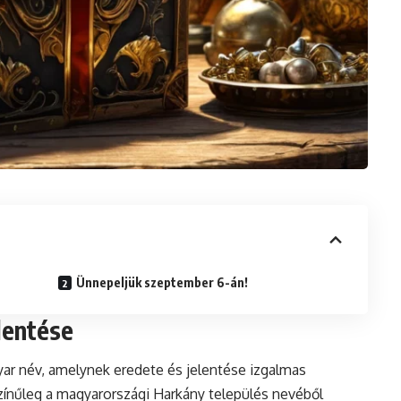
Ünnepeljük szeptember 6-án!
lentése
yar név, amelynek eredete és jelentése izgalmas
ínűleg a magyarországi Harkány település nevéből