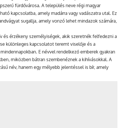
épszerű fürdővárosa. A település neve régi magyar
zható kapcsolatba, amely madárra vagy vadászatra utal. Ez
landvágyat sugallja, amely vonzó lehet mindazok számára,
itív és érzékeny személyiségek, akik szeretnék felfedezni a
tése különleges kapcsolatot teremt viselője és a
 a mindennapokban. E névvel rendelkező emberek gyakran
ükben, miközben bátran szembenéznek a kihívásokkal. A
sú név, hanem egy mélyebb jelentéssel is bír, amely