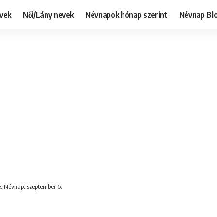
evek
Női/Lány nevek
Névnapok hónap szerint
Névnap Bl
e. Névnap: szeptember 6.