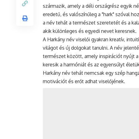
származik, amely a déli országrész egyik n
eredetű, és valószínűleg a "hark" szóval ho
a név tehát a természet szeretetét és a ka
akik különleges és egyedi nevet keresnek.
A Harkány név viselői gyakran kreatív, intu
világot és új dolgokat tanulni. A név jelen
természet között, amely inspirációt nyújt
keresik a harmóniát és az egyensúlyt élet
Harkány név tehát nemcsak egy szép hangzá
motivációt és erőt adhat viselőjének.