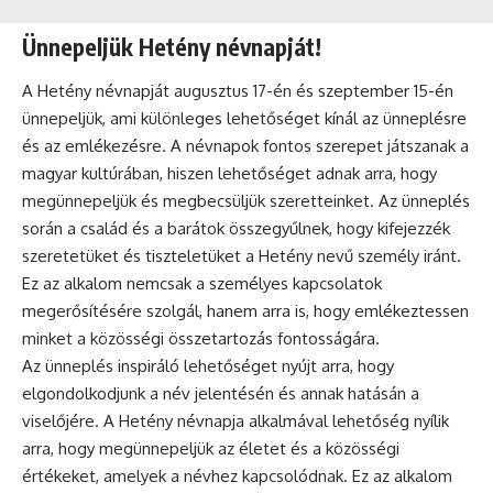
Ünnepeljük Hetény névnapját!
A Hetény névnapját augusztus 17-én és szeptember 15-én
ünnepeljük, ami különleges lehetőséget kínál az ünneplésre
és az emlékezésre. A
névnapok
fontos szerepet játszanak a
magyar kultúrában, hiszen lehetőséget adnak arra, hogy
megünnepeljük és megbecsüljük szeretteinket. Az
ünneplés
során a család és a barátok összegyűlnek, hogy kifejezzék
szeretetüket és tiszteletüket a Hetény nevű személy iránt.
Ez az alkalom nemcsak a személyes kapcsolatok
megerősítésére szolgál, hanem arra is, hogy emlékeztessen
minket a közösségi összetartozás fontosságára.
Az ünneplés inspiráló lehetőséget nyújt arra, hogy
elgondolkodjunk a név jelentésén és annak hatásán a
viselőjére. A Hetény névnapja alkalmával lehetőség nyílik
arra, hogy megünnepeljük az életet és a közösségi
értékeket, amelyek a névhez kapcsolódnak. Ez az alkalom