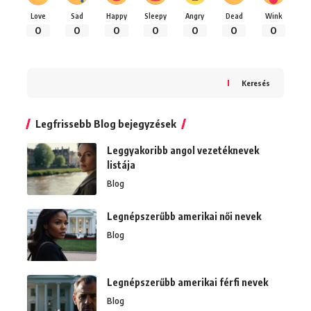
Love
Sad
Happy
Sleepy
Angry
Dead
Wink
0
0
0
0
0
0
0
Keresés
Legfrissebb Blog bejegyzések
Leggyakoribb angol vezetéknevek
listája
Blog
Legnépszerűbb amerikai női nevek
Blog
Legnépszerűbb amerikai férfi nevek
Blog