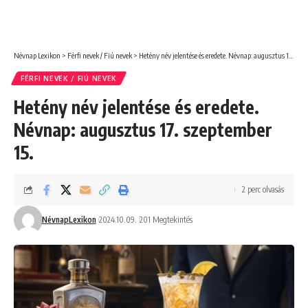
Névnap Lexikon
>
Férfi nevek / Fiú nevek
>
Hetény név jelentése és eredete. Névnap: augusztus 17. szeptember 15.
FÉRFI NEVEK / FIÚ NEVEK
Hetény név jelentése és eredete.
Névnap: augusztus 17. szeptember
15.
2 perc olvasás
NévnapLexikon
2024.10.09.
201 Megtekintés