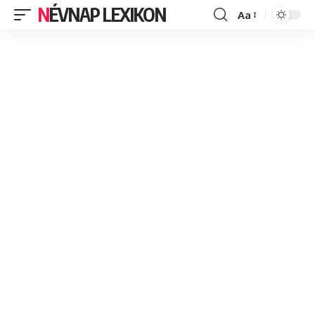
NÉVNAP LEXIKON
Aa
Font
Resizer