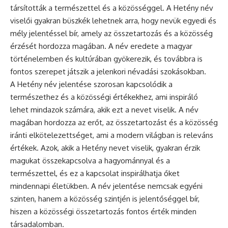
társították a természettel és a közösséggel. A Hetény név
viselői gyakran büszkék lehetnek arra, hogy nevük egyedi és
mély jelentéssel bír, amely az összetartozás és a közösség
érzését hordozza magában. A név eredete a magyar
történelemben és kultúrában gyökerezik, és továbbra is
fontos szerepet játszik a jelenkori névadási szokásokban.
A Hetény név jelentése szorosan kapcsolódik a
természethez és a közösségi értékekhez, ami inspiráló
lehet mindazok számára, akik ezt a nevet viselik. A név
magában hordozza az erőt, az összetartozást és a közösség
iránti elkötelezettséget, ami a modern világban is releváns
értékek. Azok, akik a Hetény nevet viselik, gyakran érzik
magukat összekapcsolva a hagyománnyal és a
természettel, és ez a kapcsolat inspirálhatja őket
mindennapi életükben. A név jelentése nemcsak egyéni
szinten, hanem a közösség szintjén is jelentőséggel bír,
hiszen a közösségi összetartozás fontos érték minden
társadalomban.