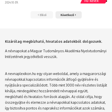
FIÚ NEVEK
2024.10.09.
Előző
Következő
Kizárólag megbízható, hivatalos adatokból dolgozunk.
A névnapokat a Magyar Tudományos Akadémia Nyelvtudományi
Intézetének jegyzékéből vesszük.
A nevnaplexikon.hu egy olyan weboldal, amely a magyarországi
névnapokkal kapcsolatos információk átfogó gyűjtésére és
nyújtására specializálódott. Több mint 3000 név részletes listáját
kínálja, mindegyikhez hozzárendelt névnappal együtt,
megbízható és hivatalos források alapján. Az oldal célja, hogy
összegyűjtse és elemezze a névnapokkal kapcsolatos adatokat,
így biztosítva pontos és naprakész információkat azok számára,