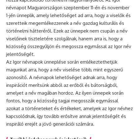
névnapot Magyarországon szeptember 11-én és november
1-jén ünneplik, amely lehetőséget ad arra, hogy a viselők és
szeretteik megemlékezzenek a név gazdag kulturális és
történelmi hátteréről. Ezek az ünnepek nem csupán a név
viselőinek tiszteletére szolgálnak, hanem arra is, hogy a
közösség összegyűljön és megossza egymással az Igor név
jelentőségét.
Az Igor névnapok ünneplése során emlékeztethetjük
magunkat arra, hogy a név viselése több, mint egyszerű
azonosító. A névnapok lehetőséget adnak arra, hogy
inspirációt merítsünk abból az erőből és bátorságból,
amelyet a név magában hordoz. Az ilyen ünnepek során
fontos, hogy a közösség tagjai megosszák egymással
azokat a történeteket és értékeket, amelyek az Igor névhez
kapcsolódnak, így tovább erősítve annak jelentőségét és
inspiráló erejét a jövő generációi számára.