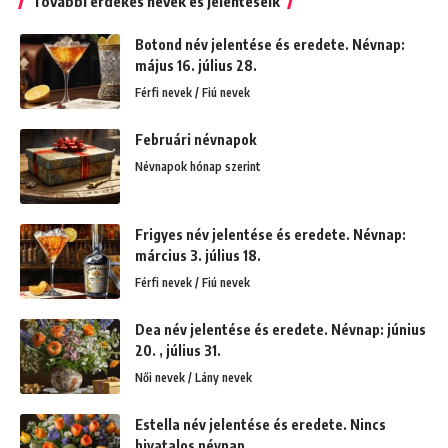
További érdekes nevek és jelentéseik
Botond név jelentése és eredete. Névnap:
május 16. július 28.
Férfi nevek / Fiú nevek
Februári névnapok
Névnapok hónap szerint
Frigyes név jelentése és eredete. Névnap:
március 3. július 18.
Férfi nevek / Fiú nevek
Dea név jelentése és eredete. Névnap: június
20. , július 31.
Női nevek / Lány nevek
Estella név jelentése és eredete. Nincs
hivatalos névnap