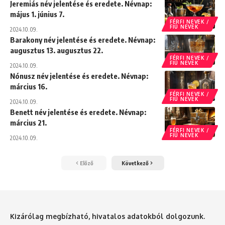
Jeremiás név jelentése és eredete. Névnap:
május 1. június 7.
FÉRFI NEVEK /
FIÚ NEVEK
2024.10.09.
Barakony név jelentése és eredete. Névnap:
augusztus 13. augusztus 22.
FÉRFI NEVEK /
FIÚ NEVEK
2024.10.09.
Nónusz név jelentése és eredete. Névnap:
március 16.
FÉRFI NEVEK /
FIÚ NEVEK
2024.10.09.
Benett név jelentése és eredete. Névnap:
március 21.
FÉRFI NEVEK /
FIÚ NEVEK
2024.10.09.
Előző
Következő
Kizárólag megbízható, hivatalos adatokból dolgozunk.