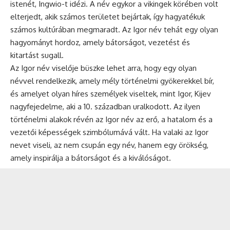
istenét, Ingwio-t idézi. A név egykor a vikingek körében volt
elterjedt, akik számos területet bejártak, így hagyatékuk
számos kultúrában megmaradt. Az Igor név tehát egy olyan
hagyományt hordoz, amely bátorságot, vezetést és
kitartást sugall.
Az Igor név viselője büszke lehet arra, hogy egy olyan
névvel rendelkezik, amely mély történelmi gyökerekkel bír,
és amelyet olyan híres személyek viseltek, mint Igor, Kijev
nagyfejedelme, aki a 10. században uralkodott. Az ilyen
történelmi alakok révén az Igor név az erő, a hatalom és a
vezetői képességek szimbólumává vált. Ha valaki az Igor
nevet viseli, az nem csupán egy név, hanem egy örökség,
amely inspirálja a bátorságot és a kiválóságot.