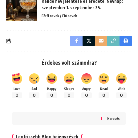
Kende név jelentése és eredete. Névnap:
szeptember 1. szeptember 25.
Férfi nevek / Fiú nevek
Érdekes volt számodra?
Love
Sad
Happy
Sleepy
Angry
Dead
Wink
0
0
0
0
0
0
0
Keresés
Legfrissebb Blog bejegyzések