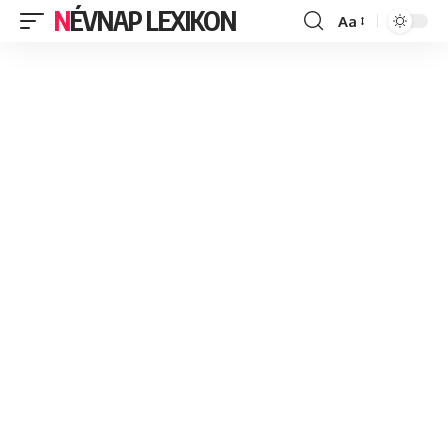
NÉVNAP LEXIKON
Aa
Font
Resizer