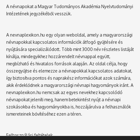
A névnapokat a Magyar Tudományos Akadémia Nyelvtudományi
Intézetének jegyzékéből vesszük.
A nevnaplexikon.hu egy olyan weboldal, amely a magyarországi
névnapokkal kapcsolatos információk átfogó gyűjtésére és
nyújtására specializálódott. Több mint 3000 név részletes listáját
kínálja, mindegyikhez hozzárendelt névnappal együtt,
megbízható és hivatalos források alapján. Az oldal célja, hogy
összegyűjtse és elemezze a névnapokkal kapcsolatos adatokat,
így biztosítva pontos és naprakész információkat azok számára,
akik érdeklődnek a magyarországi névnapi hagyományok iránt. A
nevnaplexikon.hu nemcsak az egyes nevekhez kapcsolódó
névnapokat jeleníti meg, hanem betekintést nyújt a névnapi
szokásokba és hagyományokba is, hozzájárulva a felhasználók
ismereteinek bővítéséhez ezen a téren.
Felhasználási feltételek