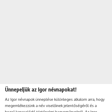
Ünnepeljük az Igor névnapokat!
Az Igor
névnapok
ünneplése különleges alkalom arra, hogy
megemlékezzünk a név viselőinek jelentőségéről és a
hozzá kapcsolódó történelmi hagyományokról. Az Igor