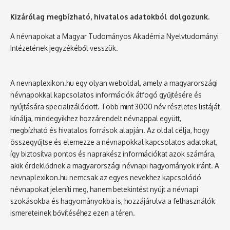
Kizárólag megbízható, hivatalos adatokból dolgozunk.
A névnapokat a Magyar Tudományos Akadémia Nyelvtudományi
Intézetének jegyzékéből vesszük.
A nevnaplexikon.hu egy olyan weboldal, amely a magyarországi
névnapokkal kapcsolatos információk átfogó gyűjtésére és
nyújtására specializálódott. Több mint 3000 név részletes listáját
kínálja, mindegyikhez hozzárendelt névnappal együtt,
megbízható és hivatalos források alapján. Az oldal célja, hogy
összegyűjtse és elemezze a névnapokkal kapcsolatos adatokat,
így biztosítva pontos és naprakész információkat azok számára,
akik érdeklődnek a magyarországi névnapi hagyományok iránt. A
nevnaplexikon.hu nemcsak az egyes nevekhez kapcsolódó
névnapokat jeleníti meg, hanem betekintést nyújt a névnapi
szokásokba és hagyományokba is, hozzájárulva a felhasználók
ismereteinek bővítéséhez ezen a téren.