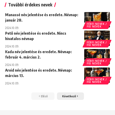
További érdekes nevek
Manassé név jelentése és eredete. Névnap:
január 28.
FÉRFI NEVEK /
FIÚ NEVEK
2024.10.09.
Pető név jelentése és eredete. Nincs
hivatalos névnap
FÉRFI NEVEK /
FIÚ NEVEK
2024.10.09.
Kada név jelentése és eredete. Névnap:
február 4. március 2.
FÉRFI NEVEK /
FIÚ NEVEK
2024.10.09.
Arvid név jelentése és eredete. Névnap:
március 13.
FÉRFI NEVEK /
FIÚ NEVEK
2024.10.09.
Előző
Következő