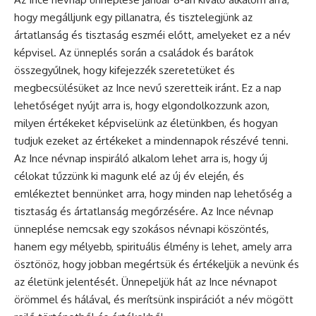
hogy megálljunk egy pillanatra, és tisztelegjünk az
ártatlanság és tisztaság eszméi előtt, amelyeket ez a név
képvisel. Az
ünneplés
során a családok és barátok
összegyűlnek, hogy kifejezzék szeretetüket és
megbecsülésüket az Ince nevű szeretteik iránt. Ez a nap
lehetőséget nyújt arra is, hogy elgondolkozzunk azon,
milyen értékeket képviselünk az életünkben, és hogyan
tudjuk ezeket az értékeket a mindennapok részévé tenni.
Az Ince névnap inspiráló alkalom lehet arra is, hogy új
célokat tűzzünk ki magunk elé az új év elején, és
emlékeztet bennünket arra, hogy minden nap lehetőség a
tisztaság és ártatlanság megőrzésére. Az Ince névnap
ünneplése nemcsak egy szokásos
névnapi köszöntés
,
hanem egy mélyebb, spirituális élmény is lehet, amely arra
ösztönöz, hogy jobban megértsük és értékeljük a nevünk és
az életünk jelentését. Ünnepeljük hát az Ince névnapot
örömmel és hálával, és merítsünk inspirációt a név mögött