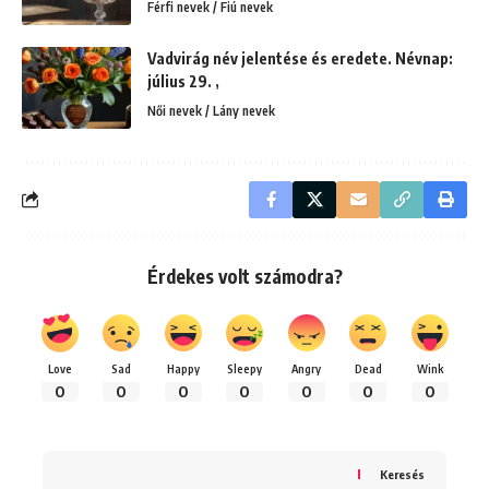
Férfi nevek / Fiú nevek
Vadvirág név jelentése és eredete. Névnap:
július 29. ,
Női nevek / Lány nevek
Érdekes volt számodra?
Love
Sad
Happy
Sleepy
Angry
Dead
Wink
0
0
0
0
0
0
0
Keresés