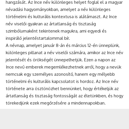
hangzását. Az Ince név különleges helyet foglal el a magyar
névadási hagyományokban, amelyet a név különleges
történelmi és kulturális kontextusa is alátámaszt. Az Ince
név viselői gyakran az ártatlanság és tisztaság
szimbólumaként tekintenek magukra, ami egyedi és
inspiráló jelentéstartalommal bír.
A
névnap
, amelyet január 8-án és március 12-én ünneplünk,
különleges pillanat a név viselői számára, amikor az Ince név
jelentését és örökségét ünnepelhetjük. Ezen a napon az
Ince nevű emberek megemlékezhetnek arról, hogy a nevük
nemcsak egy személyes azonosító, hanem egy mélyebb
történelmi és kulturális kapcsolatot is hordoz. Az Ince név
története arra ösztönözhet bennünket, hogy értékeljük az
ártatlanság és tisztaság fontosságát az életünkben, és hogy
törekedjünk ezek megőrzésére a mindennapokban.