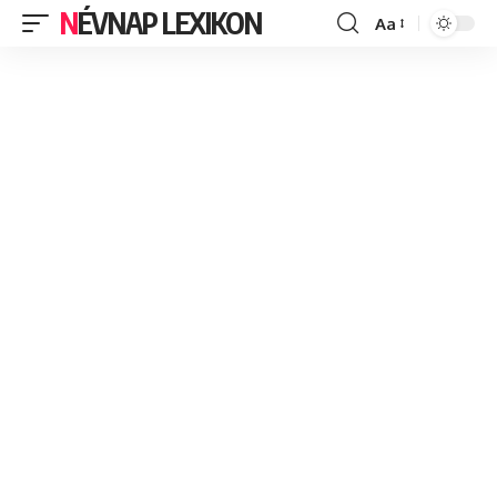
NÉVNAP LEXIKON
Aa
Font
Resizer