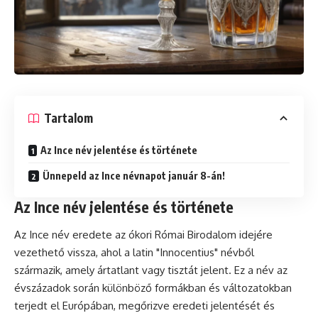
Tartalom
Az Ince név jelentése és története
Ünnepeld az Ince névnapot január 8-án!
Az Ince név jelentése és története
Az Ince név eredete az ókori Római Birodalom idejére
vezethető vissza, ahol a latin "Innocentius" névből
származik, amely ártatlant vagy tisztát jelent. Ez a név az
évszázadok során különböző formákban és változatokban
terjedt el Európában, megőrizve eredeti jelentését és