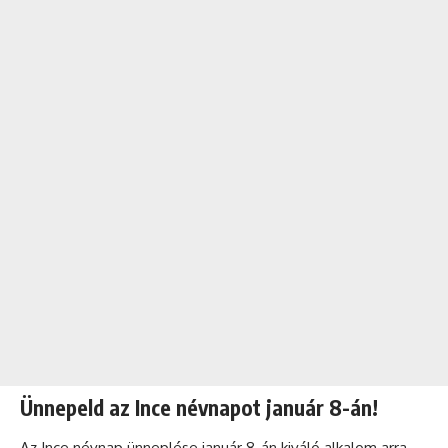
Ünnepeld az Ince névnapot január 8-án!
Az Ince névnap ünneplése január 8-án kiváló alkalom arra,