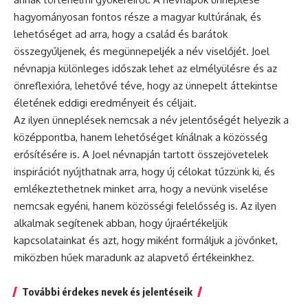
hagyományosan fontos része a magyar kultúrának, és
lehetőséget ad arra, hogy a család és barátok
összegyűljenek, és megünnepeljék a név viselőjét. Joel
névnapja különleges időszak lehet az elmélyülésre és az
önreflexióra, lehetővé téve, hogy az ünnepelt áttekintse
életének eddigi eredményeit és céljait.
Az ilyen ünneplések nemcsak a név jelentőségét helyezik a
középpontba, hanem lehetőséget kínálnak a közösség
erősítésére is. A Joel névnapján tartott összejövetelek
inspirációt nyújthatnak arra, hogy új célokat tűzzünk ki, és
emlékeztethetnek minket arra, hogy a nevünk viselése
nemcsak egyéni, hanem közösségi felelősség is. Az ilyen
alkalmak segítenek abban, hogy újraértékeljük
kapcsolatainkat és azt, hogy miként formáljuk a jövőnket,
miközben hűek maradunk az alapvető értékeinkhez.
További érdekes nevek és jelentéseik