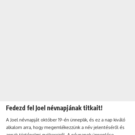
Fedezd fel Joel névnapjának titkait!
A Joel névnapját október 19-én ünneplik, és ez a nap kiváló
alkalom arra, hogy megemlékezzünk a név jelentéséről és
annak történelmi gyökereiről. A
névnapok
ünneplése