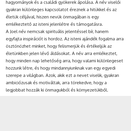
hagyományok és a családi gyökerek ápolása. A név viselői
gyakran különleges kapcsolatot éreznek a hitükkel és az
életük céljával, hiszen nevük önmagában is egy
emlékeztető az isteni jelenlétre és támogatásra.
A Joel név nemcsak spirituális jelentéssel bír, hanem
egyfajta inspirációt is hordoz. Az isteni ajándék fogalma arra
ösztönözhet minket, hogy felismerjük és értékeljük az
életünkben jelen lévő áldásokat. A név arra emlékeztet,
hogy minden nap lehetőség arra, hogy valami különlegeset
hozzunk létre, és hogy mindannyiunknak van egy egyedi
szerepe a világban. Azok, akik ezt a nevet viselik, gyakran
ambiciózusak és motiváltak, arra törekedve, hogy a
legjobbat hozzák ki önmagukból és környezetükből.