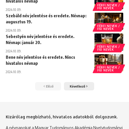
hivatalos névnap
FÉRFI NEVEK /
FIÚ NEVEK
2024.10.09.
Szebáld név jelentése és eredete. Névnap:
augusztus 19.
FÉRFI NEVEK /
FIÚ NEVEK
2024.10.09.
Sebestyén név jelentése és eredete.
Névnap: január 20.
FÉRFI NEVEK /
FIÚ NEVEK
2024.10.09.
Bene név jelentése és eredete. Nincs
hivatalos névnap
FÉRFI NEVEK /
FIÚ NEVEK
2024.10.09.
Előző
Következő
Kizárólag megbízható, hivatalos adatokból dolgozunk.
A névnapokat a Magyar Tudományos Akadémia Nyelvtudományi