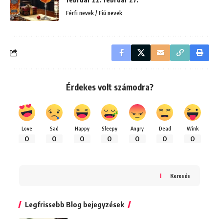
Férfi nevek / Fiú nevek
Érdekes volt számodra?
Love
Sad
Happy
Sleepy
Angry
Dead
Wink
0
0
0
0
0
0
0
Keresés
Legfrissebb Blog bejegyzések