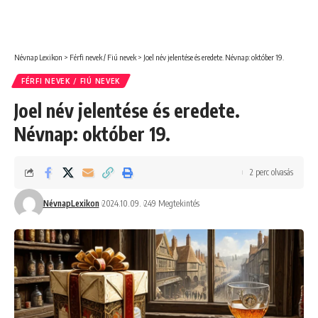
Névnap Lexikon
>
Férfi nevek / Fiú nevek
>
Joel név jelentése és eredete. Névnap: október 19.
FÉRFI NEVEK / FIÚ NEVEK
Joel név jelentése és eredete.
Névnap: október 19.
2 perc olvasás
NévnapLexikon
2024.10.09.
249 Megtekintés