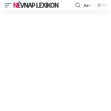
NÉVNAP LEXIKON
Aa
Font
Resizer