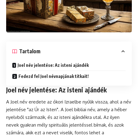
Tartalom
Joel név jelentése: Az isteni ajándék
Fedezd fel Joel névnapjának titkait!
Joel név jelentése: Az isteni ajándék
A Joel név eredete az ókori Izraelbe nyúlik vissza, ahol a név
jelentése "az Úr az Isten". A Joel bibliai név, amely a héber
nyelvből származik, és az isteni ajándékra utal. Az ilyen
nevek gyakran mély spirituális jelentéssel bírnak, és azok
számára, akik ezt a nevet viselik, fontos lehet a