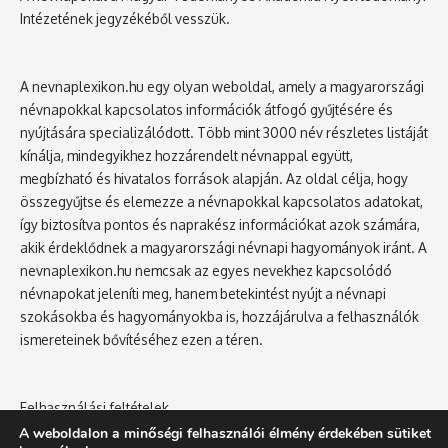
Intézetének jegyzékéből vesszük.
A nevnaplexikon.hu egy olyan weboldal, amely a magyarországi
névnapokkal kapcsolatos információk átfogó gyűjtésére és
nyújtására specializálódott. Több mint 3000 név részletes listáját
kínálja, mindegyikhez hozzárendelt névnappal együtt,
megbízható és hivatalos források alapján. Az oldal célja, hogy
összegyűjtse és elemezze a névnapokkal kapcsolatos adatokat,
így biztosítva pontos és naprakész információkat azok számára,
akik érdeklődnek a magyarországi névnapi hagyományok iránt. A
nevnaplexikon.hu nemcsak az egyes nevekhez kapcsolódó
névnapokat jeleníti meg, hanem betekintést nyújt a névnapi
szokásokba és hagyományokba is, hozzájárulva a felhasználók
ismereteinek bővítéséhez ezen a téren.
Felhasználási feltételek
Adatvédelmi tájékoztató
A weboldalon a minőségi felhasználói élmény érdekében sütiket