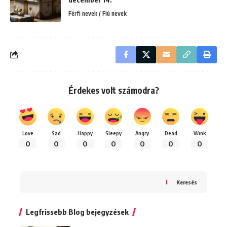
Férfi nevek / Fiú nevek
Érdekes volt számodra?
Love
Sad
Happy
Sleepy
Angry
Dead
Wink
0
0
0
0
0
0
0
Keresés
Legfrissebb Blog bejegyzések