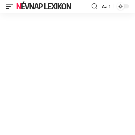
NÉVNAP LEXIKON
Aa
Font
Resizer