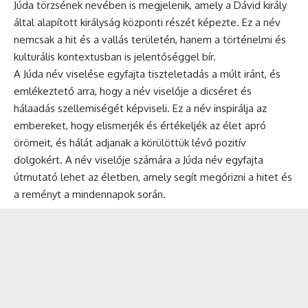
Júda törzsének nevében is megjelenik, amely a Dávid király
által alapított királyság központi részét képezte. Ez a név
nemcsak a hit és a vallás területén, hanem a történelmi és
kulturális kontextusban is jelentőséggel bír.
A Júda név viselése egyfajta tiszteletadás a múlt iránt, és
emlékeztető arra, hogy a név viselője a dicséret és
hálaadás szellemiségét képviseli. Ez a név inspirálja az
embereket, hogy elismerjék és értékeljék az élet apró
örömeit, és hálát adjanak a körülöttük lévő pozitív
dolgokért. A név viselője számára a Júda név egyfajta
útmutató lehet az életben, amely segít megőrizni a hitet és
a reményt a mindennapok során.