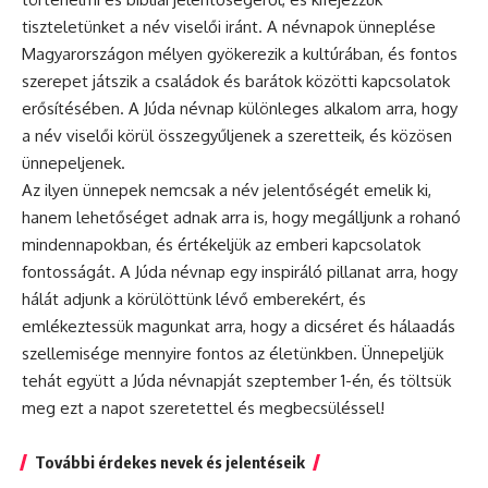
tiszteletünket a név viselői iránt. A névnapok ünneplése
Magyarországon mélyen gyökerezik a kultúrában, és fontos
szerepet játszik a családok és barátok közötti kapcsolatok
erősítésében. A Júda
névnap
különleges alkalom arra, hogy
a név viselői körül összegyűljenek a szeretteik, és közösen
ünnepeljenek.
Az ilyen ünnepek nemcsak a név jelentőségét emelik ki,
hanem lehetőséget adnak arra is, hogy megálljunk a rohanó
mindennapokban, és értékeljük az emberi kapcsolatok
fontosságát. A Júda névnap egy inspiráló pillanat arra, hogy
hálát adjunk a körülöttünk lévő emberekért, és
emlékeztessük magunkat arra, hogy a dicséret és hálaadás
szellemisége mennyire fontos az életünkben. Ünnepeljük
tehát együtt a Júda névnapját szeptember 1-én, és töltsük
meg ezt a napot szeretettel és megbecsüléssel!
További érdekes nevek és jelentéseik