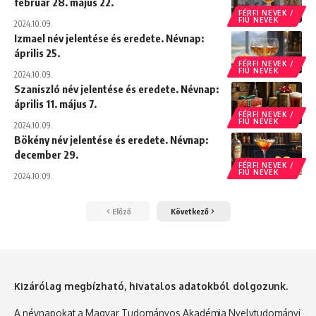
február 28. május 22.
FÉRFI NEVEK /
FIÚ NEVEK
2024.10.09.
Izmael név jelentése és eredete. Névnap:
április 25.
FÉRFI NEVEK /
FIÚ NEVEK
2024.10.09.
Szaniszló név jelentése és eredete. Névnap:
április 11. május 7.
FÉRFI NEVEK /
FIÚ NEVEK
2024.10.09.
Bökény név jelentése és eredete. Névnap:
december 29.
FÉRFI NEVEK /
FIÚ NEVEK
2024.10.09.
Előző
Következő
Kizárólag megbízható, hivatalos adatokból dolgozunk.
A névnapokat a Magyar Tudományos Akadémia Nyelvtudományi