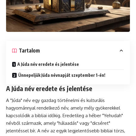
Tartalom
A Júda név eredete és jelentése
Ünnepeljük Júda névnapját szeptember 1-én!
A Júda név eredete és jelentése
A "Júda" név egy gazdag történelmi és kulturális
hagyománnyal rendelkező név, amely mély gyökerekkel
kapcsolódik a bibliai időkig. Eredetileg a héber "Yehudah"
névből származik, amely "hálaadás" vagy "dicséret"
jelentéssel bír. A név az egyik legjelentősebb bibliai törzs,