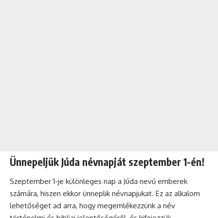
Ünnepeljük Júda névnapját szeptember 1-én!
Szeptember 1-je különleges nap a Júda nevű emberek
számára, hiszen ekkor ünneplik névnapjukat. Ez az alkalom
lehetőséget ad arra, hogy megemlékezzünk a név
történelmi és bibliai jelentőségéről, és kifejezzük