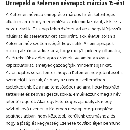
Ünnepeld a Kelemen névnapot március 15-én!
A Kelemen
névnap
ünneplése március 15-én különleges
alkalom arra, hogy megemlékezzünk mindazokról, akik ezt a
nevet viselik. Ez a nap lehetőséget ad arra, hogy kifejezzük
hálánkat és szeretetünket azok iránt, akik életük során a
Kelemen név szellemiségét képviselik. Az ünnepnapok
mindig alkalmat adnak arra, hogy megálljunk egy pillanatra,
és értékeljük az élet apró örömeit, valamint azokat a
kapcsolatokat, amelyek gazdagítják mindennapjainkat.
Az
ünneplés
során fontos, hogy a Kelemen név jelentését is
szem előtt tartsuk, és hogy az ünnep szellemében
cselekedjünk. Ez a nap lehetőséget ad arra, hogy inspiráló
tettekkel és kedves gesztusokkal emlékezzünk meg a név
jelentőségéről. Akár egy különleges ajándék, akár egy
szívből jövő üzenet, a Kelemen névnap megünneplése
segíthet abban, hogy közelebb kerüljünk egymáshoz, és
hogy a jóság és kegyesség üzenete tovább éljen bennünk