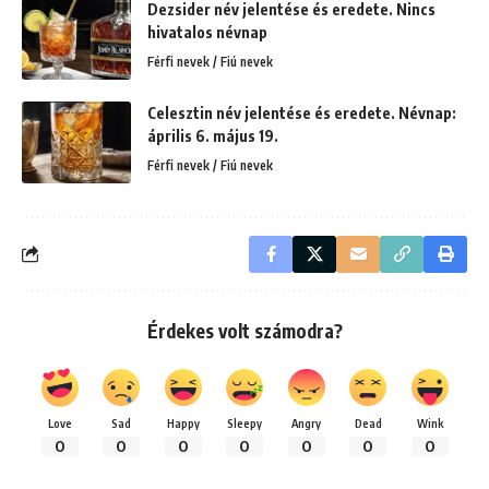
Dezsider név jelentése és eredete. Nincs
hivatalos névnap
Férfi nevek / Fiú nevek
Celesztin név jelentése és eredete. Névnap:
április 6. május 19.
Férfi nevek / Fiú nevek
Érdekes volt számodra?
Love
Sad
Happy
Sleepy
Angry
Dead
Wink
0
0
0
0
0
0
0