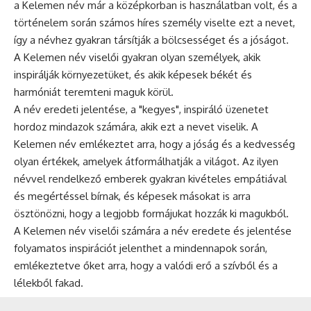
a Kelemen név már a középkorban is használatban volt, és a
történelem során számos híres személy viselte ezt a nevet,
így a névhez gyakran társítják a bölcsességet és a jóságot.
A Kelemen név viselői gyakran olyan személyek, akik
inspirálják környezetüket, és akik képesek békét és
harmóniát teremteni maguk körül.
A név eredeti jelentése, a "kegyes", inspiráló üzenetet
hordoz mindazok számára, akik ezt a nevet viselik. A
Kelemen név emlékeztet arra, hogy a jóság és a kedvesség
olyan értékek, amelyek átformálhatják a világot. Az ilyen
névvel rendelkező emberek gyakran kivételes empátiával
és megértéssel bírnak, és képesek másokat is arra
ösztönözni, hogy a legjobb formájukat hozzák ki magukból.
A Kelemen név viselői számára a név eredete és jelentése
folyamatos inspirációt jelenthet a mindennapok során,
emlékeztetve őket arra, hogy a valódi erő a szívből és a
lélekből fakad.