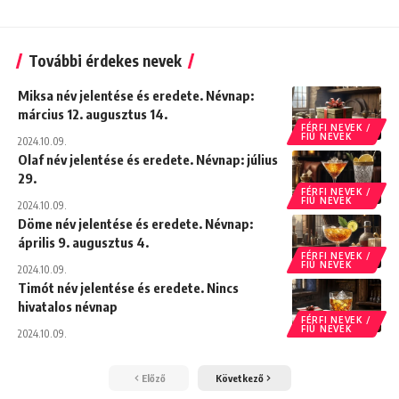
További érdekes nevek
Miksa név jelentése és eredete. Névnap:
március 12. augusztus 14.
FÉRFI NEVEK /
FIÚ NEVEK
2024.10.09.
Olaf név jelentése és eredete. Névnap: július
29.
FÉRFI NEVEK /
FIÚ NEVEK
2024.10.09.
Döme név jelentése és eredete. Névnap:
április 9. augusztus 4.
FÉRFI NEVEK /
FIÚ NEVEK
2024.10.09.
Timót név jelentése és eredete. Nincs
hivatalos névnap
FÉRFI NEVEK /
FIÚ NEVEK
2024.10.09.
Előző
Következő