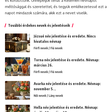
és körülöttünk. Ünnepeljük tehát a Kelemen névnapot
méltósággal és szeretettel, és tegyük emlékezetessé ezt a
napot mindazok számára, akik ezt a nevet viselik.
További érdekes nevek és jelentéseik
Józsué név jelentése és eredete. Nincs
hivatalos névnap
Férfi nevek / Fiú nevek
Torna név jelentése és eredete. Névnap:
március 26.
Férfi nevek / Fiú nevek
Avarka név jelentése és eredete. Névnap:
november 5. ,
Női nevek / Lány nevek
Hella név jelentése és eredete. Névnap: