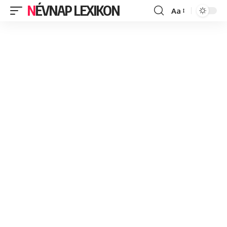
NÉVNAP LEXIKON
Aa
Font
Resizer