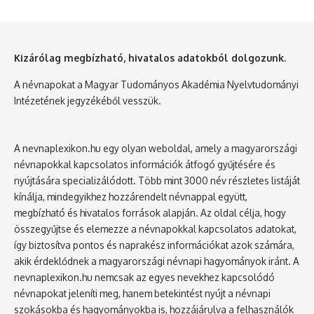
Kizárólag megbízható, hivatalos adatokból dolgozunk.
A névnapokat a Magyar Tudományos Akadémia Nyelvtudományi
Intézetének jegyzékéből vesszük.
A nevnaplexikon.hu egy olyan weboldal, amely a magyarországi
névnapokkal kapcsolatos információk átfogó gyűjtésére és
nyújtására specializálódott. Több mint 3000 név részletes listáját
kínálja, mindegyikhez hozzárendelt névnappal együtt,
megbízható és hivatalos források alapján. Az oldal célja, hogy
összegyűjtse és elemezze a névnapokkal kapcsolatos adatokat,
így biztosítva pontos és naprakész információkat azok számára,
akik érdeklődnek a magyarországi névnapi hagyományok iránt. A
nevnaplexikon.hu nemcsak az egyes nevekhez kapcsolódó
névnapokat jeleníti meg, hanem betekintést nyújt a névnapi
szokásokba és hagyományokba is, hozzájárulva a felhasználók