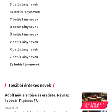
S betűs lánynevek
Sz betűs lánynevek
T betűs lánynevek
U betűs lánynevek
Ü betűs lánynevek
V betűs lánynevek
X betűs lánynevek
Z betűs lánynevek
Zs betűs lánynevek
További érdekes nevek
Adolf név jelentése és eredete. Névnap:
február 11. június 17.
FÉRFI NEVEK /
FIÚ NEVEK
2024.10.09.