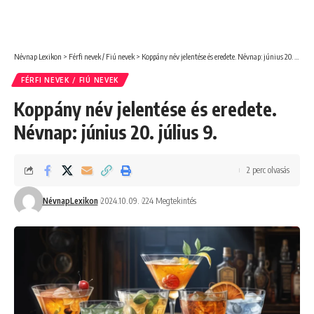
Névnap Lexikon
>
Férfi nevek / Fiú nevek
>
Koppány név jelentése és eredete. Névnap: június 20. július 9.
FÉRFI NEVEK / FIÚ NEVEK
Koppány név jelentése és eredete.
Névnap: június 20. július 9.
2 perc olvasás
NévnapLexikon
2024.10.09.
224 Megtekintés