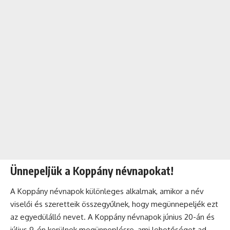
Ünnepeljük a Koppány névnapokat!
A Koppány
névnapok
különleges alkalmak, amikor a név
viselői és szeretteik összegyűlnek, hogy megünnepeljék ezt
az egyedülálló nevet. A Koppány névnapok június 20-án és
július 9-én kerülnek megünneplésre, ami lehetőséget ad