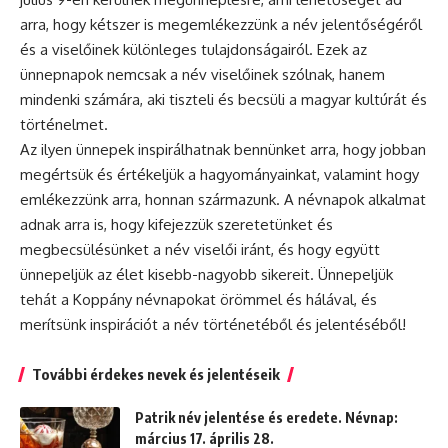
arra, hogy kétszer is megemlékezzünk a név jelentőségéről
és a viselőinek különleges tulajdonságairól. Ezek az
ünnepnapok nemcsak a név viselőinek szólnak, hanem
mindenki számára, aki tiszteli és becsüli a magyar kultúrát és
történelmet.
Az ilyen ünnepek inspirálhatnak bennünket arra, hogy jobban
megértsük és értékeljük a hagyományainkat, valamint hogy
emlékezzünk arra, honnan származunk. A névnapok alkalmat
adnak arra is, hogy kifejezzük szeretetünket és
megbecsülésünket a név viselői iránt, és hogy együtt
ünnepeljük az élet kisebb-nagyobb sikereit. Ünnepeljük
tehát a Koppány névnapokat örömmel és hálával, és
merítsünk inspirációt a név történetéből és jelentéséből!
További érdekes nevek és jelentéseik
Patrik név jelentése és eredete. Névnap:
március 17. április 28.