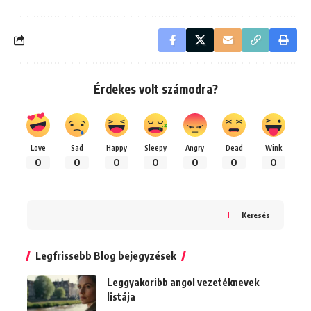
Érdekes volt számodra?
Love
Sad
Happy
Sleepy
Angry
Dead
Wink
0
0
0
0
0
0
0
Keresés
Legfrissebb Blog bejegyzések
Leggyakoribb angol vezetéknevek
listája