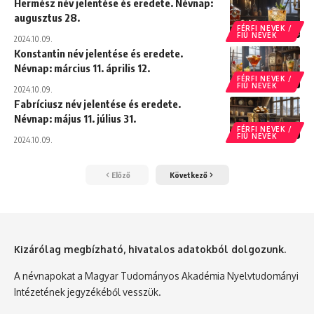
Hermész név jelentése és eredete. Névnap:
augusztus 28.
FÉRFI NEVEK /
FIÚ NEVEK
2024.10.09.
Konstantin név jelentése és eredete.
Névnap: március 11. április 12.
FÉRFI NEVEK /
FIÚ NEVEK
2024.10.09.
Fabríciusz név jelentése és eredete.
Névnap: május 11. július 31.
FÉRFI NEVEK /
FIÚ NEVEK
2024.10.09.
Előző
Következő
Kizárólag megbízható, hivatalos adatokból dolgozunk.
A névnapokat a Magyar Tudományos Akadémia Nyelvtudományi
Intézetének jegyzékéből vesszük.