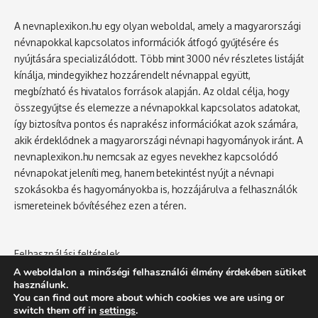
A nevnaplexikon.hu egy olyan weboldal, amely a magyarországi
névnapokkal kapcsolatos információk átfogó gyűjtésére és
nyújtására specializálódott. Több mint 3000 név részletes listáját
kínálja, mindegyikhez hozzárendelt névnappal együtt,
megbízható és hivatalos források alapján. Az oldal célja, hogy
összegyűjtse és elemezze a névnapokkal kapcsolatos adatokat,
így biztosítva pontos és naprakész információkat azok számára,
akik érdeklődnek a magyarországi névnapi hagyományok iránt. A
nevnaplexikon.hu nemcsak az egyes nevekhez kapcsolódó
névnapokat jeleníti meg, hanem betekintést nyújt a névnapi
szokásokba és hagyományokba is, hozzájárulva a felhasználók
ismereteinek bővítéséhez ezen a téren.
Felhasználási feltételek
Adatvédelmi tájékoztató
A weboldalon a minőségi felhasználói élmény érdekében sütiket
használunk.
You can find out more about which cookies we are using or
switch them off in
settings
.