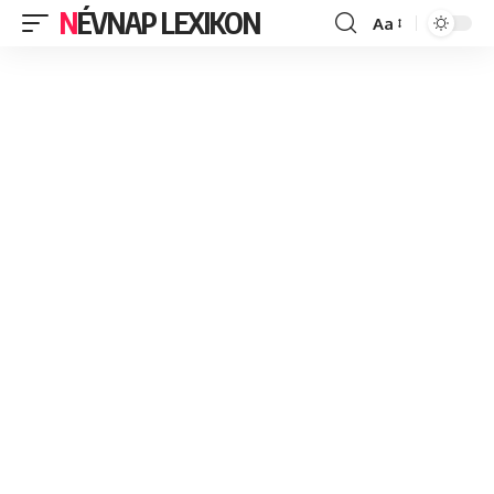
NÉVNAP LEXIKON
Aa
Font
Resizer