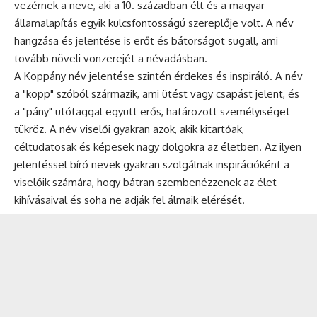
vezérnek a neve, aki a 10. században élt és a magyar
államalapítás egyik kulcsfontosságú szereplője volt. A név
hangzása és jelentése is erőt és bátorságot sugall, ami
tovább növeli vonzerejét a névadásban.
A Koppány név jelentése szintén érdekes és inspiráló. A név
a "kopp" szóból származik, ami ütést vagy csapást jelent, és
a "pány" utótaggal együtt erős, határozott személyiséget
tükröz. A név viselői gyakran azok, akik kitartóak,
céltudatosak és képesek nagy dolgokra az életben. Az ilyen
jelentéssel bíró nevek gyakran szolgálnak inspirációként a
viselőik számára, hogy bátran szembenézzenek az élet
kihívásaival és soha ne adják fel álmaik elérését.