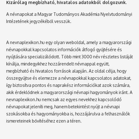
Kizárólag megbízható, hivatalos adatokból dolgozunk.
A névnapokat a Magyar Tudományos Akadémia Nyelvtudományi
Intézetének jegyzékéből vesszük.
A nevnaplexikon.hu egy olyan weboldal, amely a magyarországi
névnapokkal kapcsolatos információk átfogó gyűjtésére és
nyújtására specializálódott. Több mint 3000 név részletes listáját
kínálja, mindegyikhez hozzárendelt névnappal együtt,
megbízható és hivatalos források alapján. Az oldal célja, hogy
összegyűjtse és elemezze a névnapokkal kapcsolatos adatokat,
így biztosítva pontos és naprakész információkat azok számára,
akik érdeklődnek a magyarországi névnapi hagyományok iránt. A
nevnaplexikon.hu nemcsak az egyes nevekhez kapcsolódó
névnapokat jeleníti meg, hanem betekintést nyújt a névnapi
szokásokba és hagyományokba is, hozzájárulva a felhasználók
ismereteinek bővítéséhez ezen a téren.