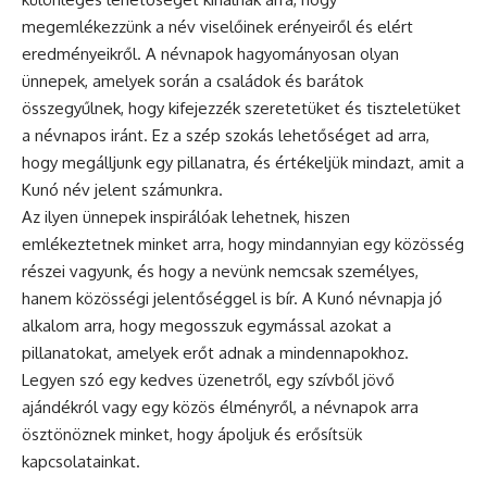
megemlékezzünk a név viselőinek erényeiről és elért
eredményeikről. A
névnapok
hagyományosan olyan
ünnepek, amelyek során a családok és barátok
összegyűlnek, hogy kifejezzék szeretetüket és tiszteletüket
a névnapos iránt. Ez a szép szokás lehetőséget ad arra,
hogy megálljunk egy pillanatra, és értékeljük mindazt, amit a
Kunó név jelent számunkra.
Az ilyen ünnepek inspirálóak lehetnek, hiszen
emlékeztetnek minket arra, hogy mindannyian egy közösség
részei vagyunk, és hogy a nevünk nemcsak személyes,
hanem közösségi jelentőséggel is bír. A Kunó névnapja jó
alkalom arra, hogy megosszuk egymással azokat a
pillanatokat, amelyek erőt adnak a mindennapokhoz.
Legyen szó egy kedves üzenetről, egy szívből jövő
ajándékról vagy egy közös élményről, a névnapok arra
ösztönöznek minket, hogy ápoljuk és erősítsük
kapcsolatainkat.