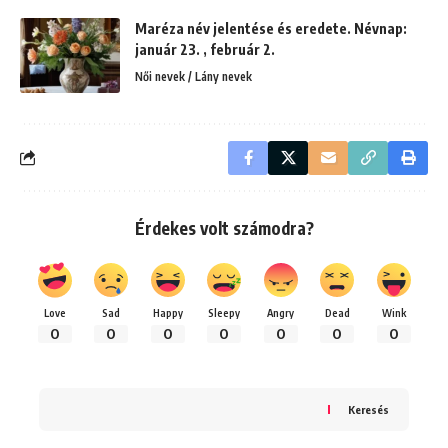
Maréza név jelentése és eredete. Névnap:
január 23. , február 2.
Női nevek / Lány nevek
Érdekes volt számodra?
Love
Sad
Happy
Sleepy
Angry
Dead
Wink
0
0
0
0
0
0
0
Keresés