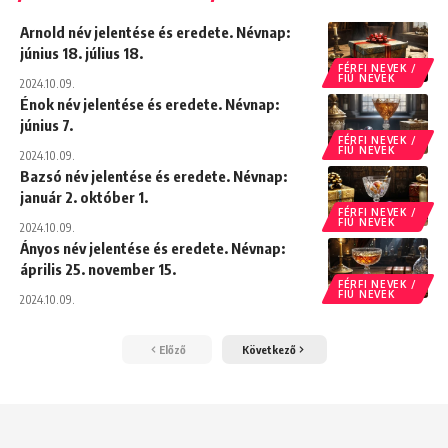
Arnold név jelentése és eredete. Névnap:
június 18. július 18.
FÉRFI NEVEK /
FIÚ NEVEK
2024.10.09.
Énok név jelentése és eredete. Névnap:
június 7.
FÉRFI NEVEK /
FIÚ NEVEK
2024.10.09.
Bazsó név jelentése és eredete. Névnap:
január 2. október 1.
FÉRFI NEVEK /
FIÚ NEVEK
2024.10.09.
Ányos név jelentése és eredete. Névnap:
április 25. november 15.
FÉRFI NEVEK /
FIÚ NEVEK
2024.10.09.
Előző
Következő