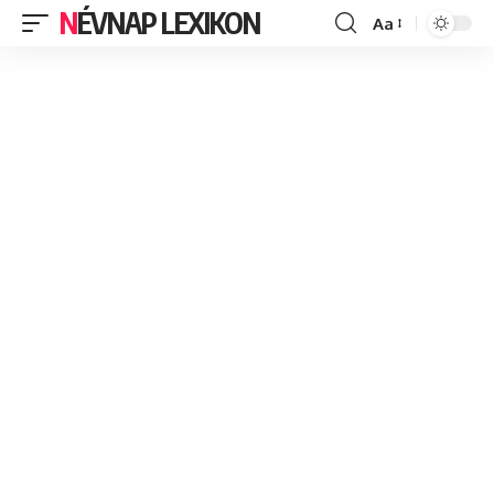
NÉVNAP LEXIKON
Aa
Font
Resizer