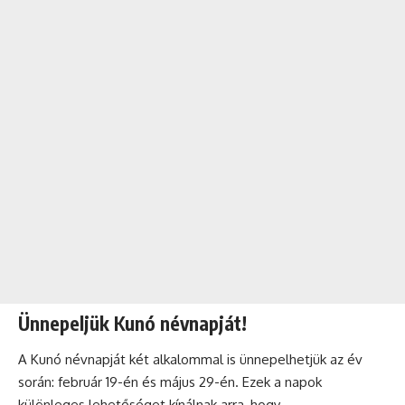
Ünnepeljük Kunó névnapját!
A Kunó névnapját két alkalommal is ünnepelhetjük az év
során: február 19-én és május 29-én. Ezek a napok
különleges lehetőséget kínálnak arra, hogy