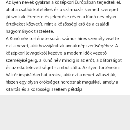
Az ilyen nevek gyakran a középkori Európában terjedtek el,
ahol a családi kötelékek és a származás kiemelt szerepet
játszottak. Eredete és jelentése révén a Kunó név olyan
értékeket közvetít, mint a közösségi erő és a családi
hagyományok tisztelete.
A Kunó név története során számos híres személy viselte
ezt a nevet, akik hozzájárultak annak népszerűségéhez. A
középkori lovagoktól kezdve a modern idők vezető
személyiségeiig, a Kunó név mindig is az erőt, a bátorságot
és az elkötelezettséget szimbolizálta. Az ilyen történelmi
háttér inspirálóan hat azokra, akik ezt a nevet választják,
hiszen egy olyan örökséget hordoznak magukkal, amely a
kitartás és a közösségi szellem példája.