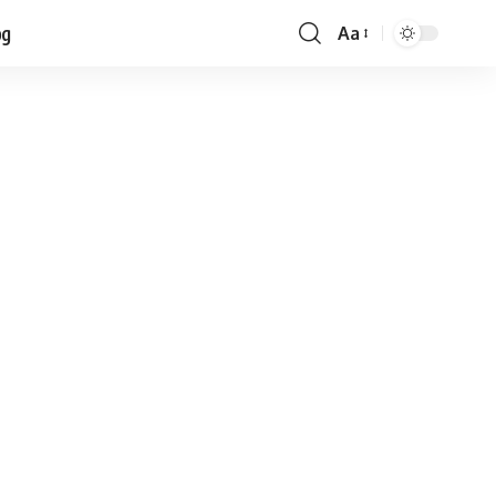
og
Aa
Font
Resizer