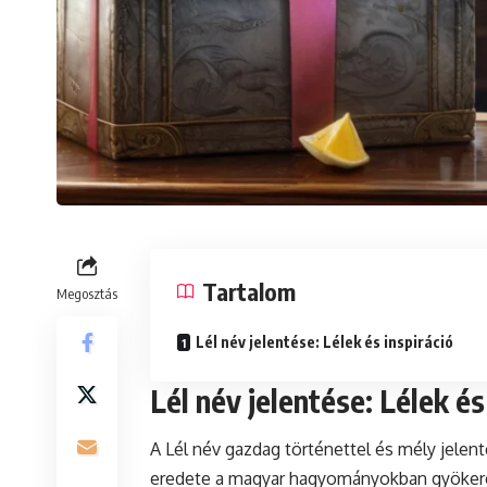
Tartalom
Megosztás
Lél név jelentése: Lélek és inspiráció
Lél név jelentése: Lélek és
A Lél név gazdag történettel és mély jelent
eredete a magyar hagyományokban gyökerezik