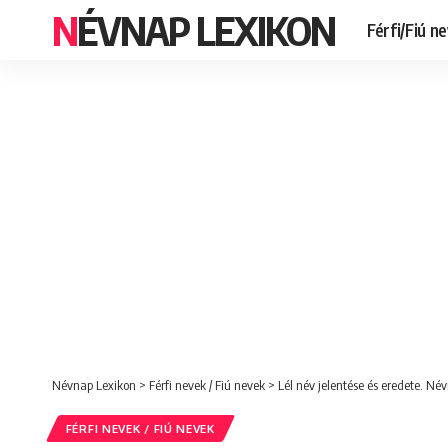
NÉVNAP LEXIKON
Férfi/Fiú n
Névnap Lexikon
>
Férfi nevek / Fiú nevek
>
Lél név jelentése és eredete. Név
FÉRFI NEVEK / FIÚ NEVEK