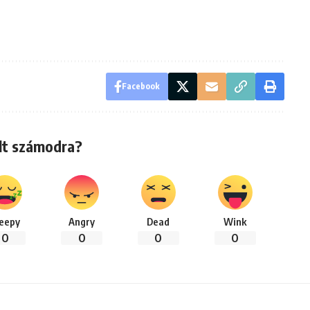
Facebook
lt számodra?
leepy
Angry
Dead
Wink
0
0
0
0