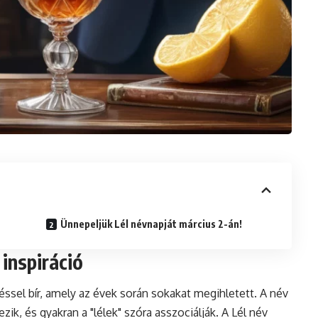
Ünnepeljük Lél névnapját március 2-án!
 inspiráció
éssel bír, amely az évek során sokakat megihletett. A név
, és gyakran a "lélek" szóra asszociálják. A Lél név