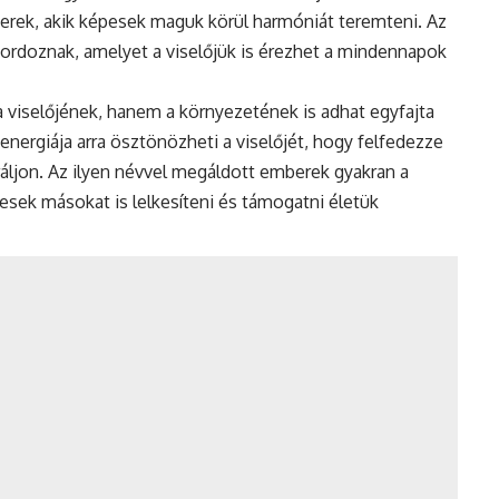
mberek, akik képesek maguk körül harmóniát teremteni. Az
 hordoznak, amelyet a viselőjük is érezhet a mindennapok
a viselőjének, hanem a környezetének is adhat egyfajta
energiája arra ösztönözheti a viselőjét, hogy felfedezze
piráljon. Az ilyen névvel megáldott emberek gyakran a
pesek másokat is lelkesíteni és támogatni életük