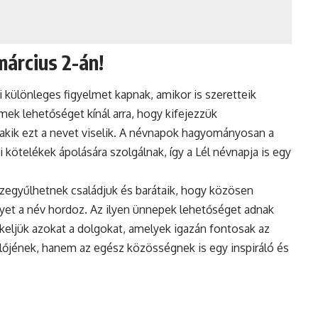
március 2-án!
ői különleges figyelmet kapnak, amikor is szeretteik
ek lehetőséget kínál arra, hogy kifejezzük
akik ezt a nevet viselik. A
névnapok
hagyományosan a
kötelékek ápolására szolgálnak, így a Lél névnapja is egy
zegyűlhetnek családjuk és barátaik, hogy közösen
elyet a név hordoz. Az ilyen ünnepek lehetőséget adnak
tékeljük azokat a dolgokat, amelyek igazán fontosak az
előjének, hanem az egész közösségnek is egy inspiráló és