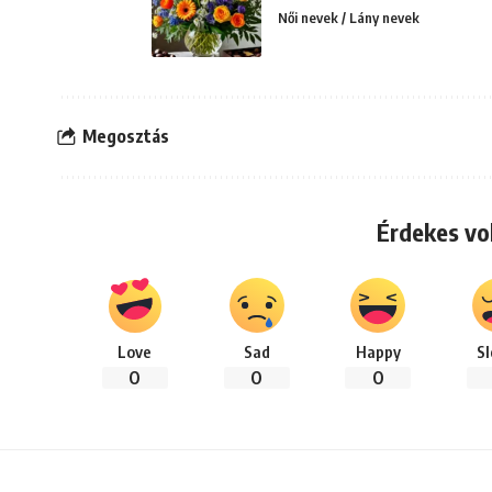
Női nevek / Lány nevek
Megosztás
Érdekes vo
Love
Sad
Happy
S
0
0
0