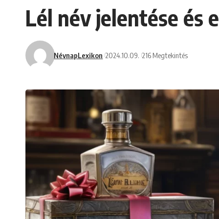
Lél név jelentése és e
NévnapLexikon
2024.10.09.
216 Megtekintés