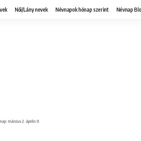
evek
Női/Lány nevek
Névnapok hónap szerint
Névnap Bl
nap: március 2. április 9.