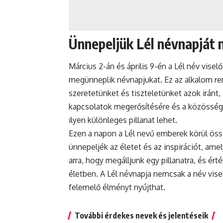
Ünnepeljük Lél névnapját 
Március 2-án és április 9-én a Lél név visel
megünneplik névnapjukat. Ez az alkalom rem
szeretetünket és tiszteletünket azok iránt, 
kapcsolatok megerősítésére és a közösségi 
ilyen különleges pillanat lehet.
Ezen a napon a Lél nevű emberek körül öss
ünnepeljék az életet és az inspirációt, am
arra, hogy megálljunk egy pillanatra, és ér
életben. A Lél névnapja nemcsak a név vis
felemelő élményt nyújthat.
További érdekes nevek és jelentéseik