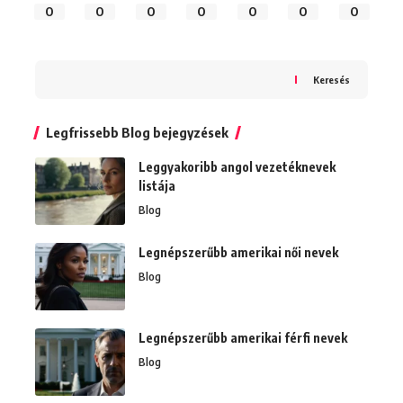
0
0
0
0
0
0
0
Keresés
Legfrissebb Blog bejegyzések
Leggyakoribb angol vezetéknevek
listája
Blog
Legnépszerűbb amerikai női nevek
Blog
Legnépszerűbb amerikai férfi nevek
Blog