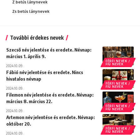
Z betűs lánynevek
Zs betűs lánynevek
További érdekes nevek
Szecső név jelentése és eredete. Névnap:
március 1. április 9.
FÉRFI NEVEK /
FIÚ NEVEK
2024.10.09.
Fábió név jelentése és eredete. Nincs
hivatalos névnap
FÉRFI NEVEK /
FIÚ NEVEK
2024.10.09.
Filemon név jelentése és eredete. Névnap:
március 8. március 22.
FÉRFI NEVEK /
FIÚ NEVEK
2024.10.09.
Artemon név jelentése és eredete. Névnap:
október 20.
FÉRFI NEVEK /
FIÚ NEVEK
2024.10.09.