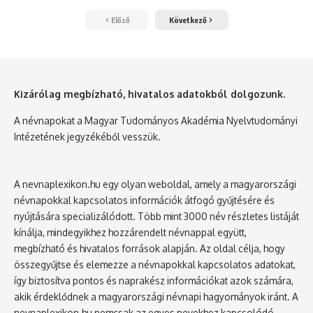
Előző
Következő
Kizárólag megbízható, hivatalos adatokból dolgozunk.
A névnapokat a Magyar Tudományos Akadémia Nyelvtudományi
Intézetének jegyzékéből vesszük.
A nevnaplexikon.hu egy olyan weboldal, amely a magyarországi
névnapokkal kapcsolatos információk átfogó gyűjtésére és
nyújtására specializálódott. Több mint 3000 név részletes listáját
kínálja, mindegyikhez hozzárendelt névnappal együtt,
megbízható és hivatalos források alapján. Az oldal célja, hogy
összegyűjtse és elemezze a névnapokkal kapcsolatos adatokat,
így biztosítva pontos és naprakész információkat azok számára,
akik érdeklődnek a magyarországi névnapi hagyományok iránt. A
nevnaplexikon.hu nemcsak az egyes nevekhez kapcsolódó