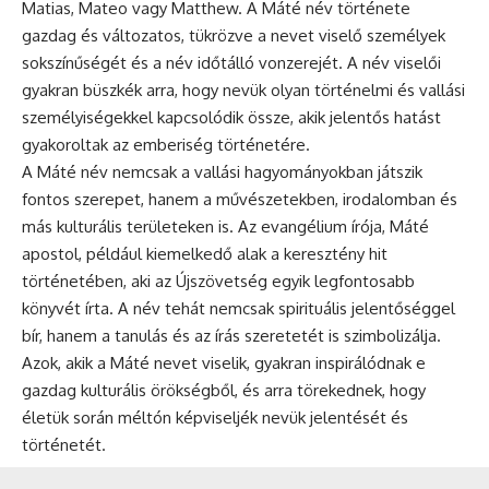
Matias, Mateo vagy Matthew. A Máté név története
gazdag és változatos, tükrözve a nevet viselő személyek
sokszínűségét és a név időtálló vonzerejét. A név viselői
gyakran büszkék arra, hogy nevük olyan történelmi és vallási
személyiségekkel kapcsolódik össze, akik jelentős hatást
gyakoroltak az emberiség történetére.
A Máté név nemcsak a vallási hagyományokban játszik
fontos szerepet, hanem a művészetekben, irodalomban és
más kulturális területeken is. Az evangélium írója, Máté
apostol, például kiemelkedő alak a keresztény hit
történetében, aki az Újszövetség egyik legfontosabb
könyvét írta. A név tehát nemcsak spirituális jelentőséggel
bír, hanem a tanulás és az írás szeretetét is szimbolizálja.
Azok, akik a Máté nevet viselik, gyakran inspirálódnak e
gazdag kulturális örökségből, és arra törekednek, hogy
életük során méltón képviseljék nevük jelentését és
történetét.