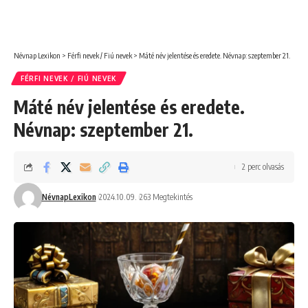
Névnap Lexikon
>
Férfi nevek / Fiú nevek
>
Máté név jelentése és eredete. Névnap: szeptember 21.
FÉRFI NEVEK / FIÚ NEVEK
Máté név jelentése és eredete.
Névnap: szeptember 21.
2 perc olvasás
NévnapLexikon
2024.10.09.
263 Megtekintés