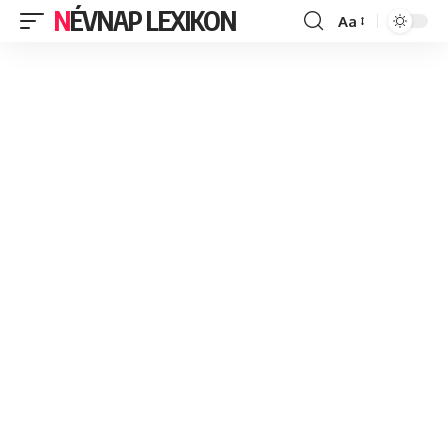
NÉVNAP LEXIKON
Aa
Font
Resizer