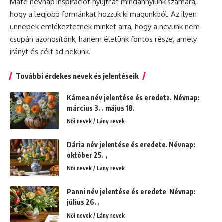
Máté
névnap
inspirációt nyújthat mindannyiunk számára,
hogy a legjobb formánkat hozzuk ki magunkból. Az ilyen
ünnepek emlékeztetnek minket arra, hogy a nevünk nem
csupán azonosítónk, hanem életünk fontos része, amely
irányt és célt ad nekünk.
További érdekes nevek és jelentéseik
Kámea név jelentése és eredete. Névnap:
március 3. , május 18.
Női nevek / Lány nevek
Dária név jelentése és eredete. Névnap:
október 25. ,
Női nevek / Lány nevek
Panni név jelentése és eredete. Névnap:
július 26. ,
Női nevek / Lány nevek