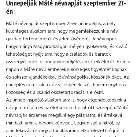
Ünnepeljük Máté névnapját szeptember 21-
én
Máté névnapját szeptember 21-én ünnepeljük, amely
különleges alkalom arra, hogy megemlékezzünk e név
gazdag történelméről és jelentőségéről. A névnapok
hagyománya Magyarországon mélyen gyökerezik, és kiváló
lehetőséget nyújt arra, hogy a családok és barátok
összegyűljenek, és megünnepeljék szeretteik életét. Ezen a
napon a Máté nevű emberek különleges figyelmet kapnak,
és sokszor ajándékokkal, jókívánságokkal köszöntik őket. Az
ünneplés
nemcsak a név viselőjének szól, hanem egyben a
közösség és a család összetartozását is erősíti.
Az ünnep inspiráló alkalom arra is, hogy elgondolkodjunk a
név jelentésén és az életünkben betöltött szerepén. Máté
névnapján érdemes megállni egy pillanatra, és értékelni
mindazt, amit a nevünk képvisel. Legyen szó a hitről, az
ajándékozásról vagy a tanulás iránti elkötelezettségről, a