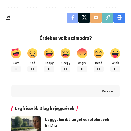
Érdekes volt számodra?
Love
Sad
Happy
Sleepy
Angry
Dead
Wink
0
0
0
0
0
0
0
Keresés
Legfrissebb Blog bejegyzések
Leggyakoribb angol vezetéknevek
listája