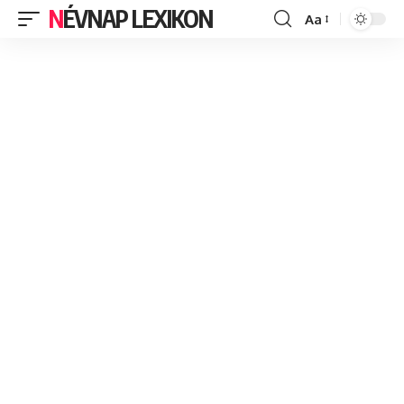
NÉVNAP LEXIKON
Aa
Font
Resizer