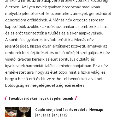
amikor a hit és az erő alapvető értékek voltak a közösségi
életben. Az ilyen nevek gyakran hordoznak magukban
mélyebb jelentéseket és üzeneteket, amelyek generációról
generációra öröklődnek. A Ménás név eredete szorosan
kapcsolódik azokhoz az időkhöz, amikor az emberek a hitet
és az erőt tekintették a túlélés és a siker alapköveinek.
A spirituális gyökerek tovább erősítik a Ménás név
jelentőségét, hiszen olyan értékeket közvetít, amelyek az
emberek lelki fejlődését és belső békéjét szolgálják. A név
viselői gyakran keresik az élet spirituális oldalát, és
igyekeznek harmóniát találni a mindennapjaikban. Ez a név
emlékeztet arra, hogy az élet több, mint a fizikai világ, és
hogy a belső erő és hit vezethet el bennünket a valódi
boldogság és megelégedettség eléréséhez.
További érdekes nevek és jelentéseik
Gujdó név jelentése és eredete. Névnap:
január 12. január 15.