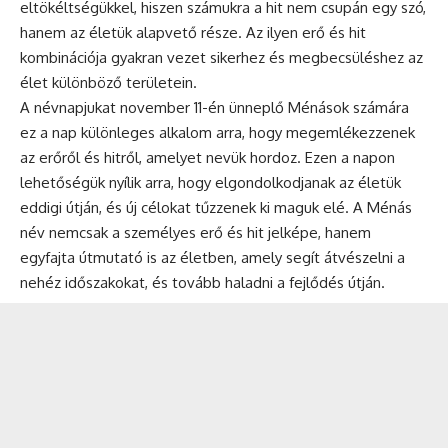
eltökéltségükkel, hiszen számukra a hit nem csupán egy szó,
hanem az életük alapvető része. Az ilyen erő és hit
kombinációja gyakran vezet sikerhez és megbecsüléshez az
élet különböző területein.
A névnapjukat november 11-én ünneplő Ménások számára
ez a nap különleges alkalom arra, hogy megemlékezzenek
az erőről és hitről, amelyet nevük hordoz. Ezen a napon
lehetőségük nyílik arra, hogy elgondolkodjanak az életük
eddigi útján, és új célokat tűzzenek ki maguk elé. A Ménás
név nemcsak a személyes erő és hit jelképe, hanem
egyfajta útmutató is az életben, amely segít átvészelni a
nehéz időszakokat, és tovább haladni a fejlődés útján.