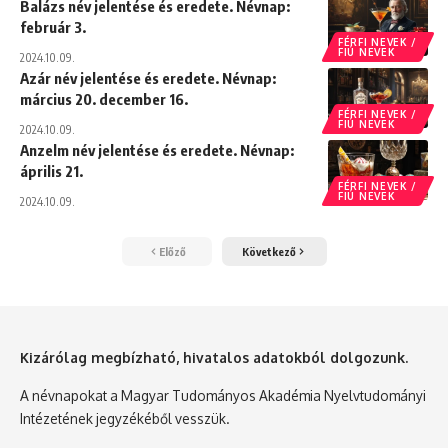
Balázs név jelentése és eredete. Névnap:
február 3.
FÉRFI NEVEK /
FIÚ NEVEK
2024.10.09.
Azár név jelentése és eredete. Névnap:
március 20. december 16.
FÉRFI NEVEK /
FIÚ NEVEK
2024.10.09.
Anzelm név jelentése és eredete. Névnap:
április 21.
FÉRFI NEVEK /
FIÚ NEVEK
2024.10.09.
Előző
Következő
Kizárólag megbízható, hivatalos adatokból dolgozunk.
A névnapokat a Magyar Tudományos Akadémia Nyelvtudományi
Intézetének jegyzékéből vesszük.