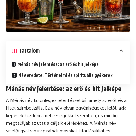
Tartalom
Ménás név jelentése: az erő és hit jelképe
Név eredete: Történelmi és spirituális gyökerek
Ménás név jelentése: az erő és hit jelképe
A Ménás név különleges jelentéssel bír, amely az erőt és a
hitet szimbolizálja. Ez a név olyan egyéniségeket jelöl, akik
képesek küzdeni a nehézségekkel szemben, és mindig
megtalálják az utat a céljaik eléréséhez. A Ménás név
viselői gyakran inspirálnak másokat kitartásukkal és