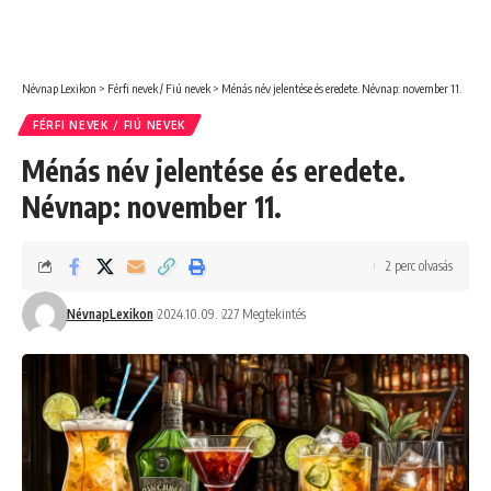
Névnap Lexikon
>
Férfi nevek / Fiú nevek
>
Ménás név jelentése és eredete. Névnap: november 11.
FÉRFI NEVEK / FIÚ NEVEK
Ménás név jelentése és eredete.
Névnap: november 11.
2 perc olvasás
NévnapLexikon
2024.10.09.
227 Megtekintés