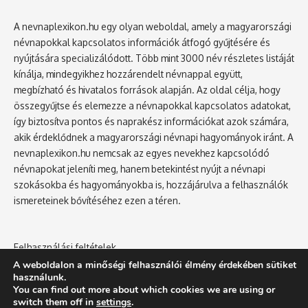
A nevnaplexikon.hu egy olyan weboldal, amely a magyarországi
névnapokkal kapcsolatos információk átfogó gyűjtésére és
nyújtására specializálódott. Több mint 3000 név részletes listáját
kínálja, mindegyikhez hozzárendelt névnappal együtt,
megbízható és hivatalos források alapján. Az oldal célja, hogy
összegyűjtse és elemezze a névnapokkal kapcsolatos adatokat,
így biztosítva pontos és naprakész információkat azok számára,
akik érdeklődnek a magyarországi névnapi hagyományok iránt. A
nevnaplexikon.hu nemcsak az egyes nevekhez kapcsolódó
névnapokat jeleníti meg, hanem betekintést nyújt a névnapi
szokásokba és hagyományokba is, hozzájárulva a felhasználók
ismereteinek bővítéséhez ezen a téren.
Felhasználási feltételek
Adatvédelmi tájékoztató
A weboldalon a minőségi felhasználói élmény érdekében sütiket
használunk.
You can find out more about which cookies we are using or
switch them off in
settings
.