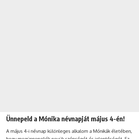
Ünnepeld a Mónika névnapját május 4-én!
A május 4-i
névnap
különleges alkalom a Mónikák életében,
hogy megünnepeljék nevük szépségét és jelentőségét. Ez