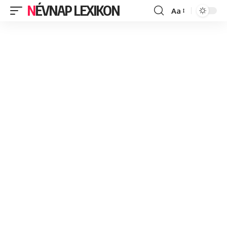
NÉVNAP LEXIKON
Aa
Font
Resizer