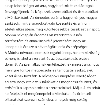
a nap lehetőséget ad arra, hogy barátok és családtagok
összegyűljenek, és kifejezzék szeretetüket és tiszteletüket
a Mónikák iránt. Az
ünneplés
során a hagyományos magyar
szokások, mint a virágokkal való
köszöntés
és a finom
ételek elkészítése, még különlegesebbé teszik ezt a napot.
Mónika névnapján érdemes visszatekinteni a név
történetére és annak inspiráló jelentésére, hogy az
ünnepelt is érezze a név mögötti erőt és szépséget.
A Mónika névnapja nemcsak egyéni ünnep, hanem közösségi
élmény is, ahol a szeretet és az összetartozás érzése
dominál. Az ilyen alkalmak emlékeztetnek minket arra, hogy
mennyire fontos megbecsülni és támogatni azokat, akik
közel állnak hozzánk. A névnapok ünneplése lehetőséget
ad arra, hogy kifejezzük hálánkat és megbecsülésünket, és
erősítsük a kapcsolatokat a szeretteinkkel. Május 4-én tehát
ne felejtsük el megünnepelni a Mónikákat, és örömteli
pillanatokat szerezni számukra, amelyek még sokáig