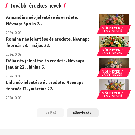
További érdekes nevek
Armandina név jelentése és eredete.
Névnap: április 7. ,
NŐI NEVEK /
LÁNY NEVEK
2024.10.08.
Romina név jelentése és eredete. Névnap:
február 23. , május 22.
NŐI NEVEK /
LÁNY NEVEK
2024.10.08.
Délia név jelentése és eredete. Névnap:
január 22. , június 6.
NŐI NEVEK /
LÁNY NEVEK
2024.10.08.
Lida név jelentése és eredete. Névnap:
február 12. , március 27.
NŐI NEVEK /
LÁNY NEVEK
2024.10.08.
Előző
Következő