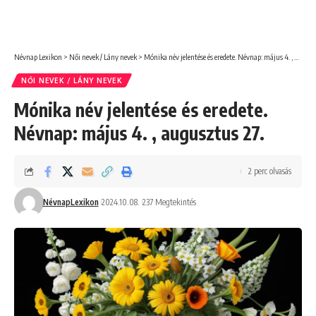
Névnap Lexikon
>
Női nevek / Lány nevek
>
Mónika név jelentése és eredete. Névnap: május 4. , augusztus 27.
NŐI NEVEK / LÁNY NEVEK
Mónika név jelentése és eredete.
Névnap: május 4. , augusztus 27.
2 perc olvasás
NévnapLexikon
2024.10.08.
237 Megtekintés