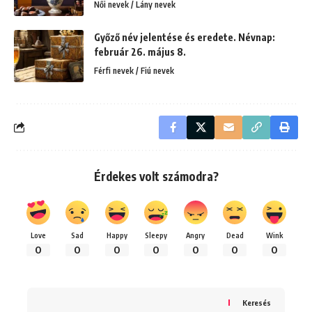
Női nevek / Lány nevek
Győző név jelentése és eredete. Névnap:
február 26. május 8.
Férfi nevek / Fiú nevek
Érdekes volt számodra?
Love
Sad
Happy
Sleepy
Angry
Dead
Wink
0
0
0
0
0
0
0
Keresés