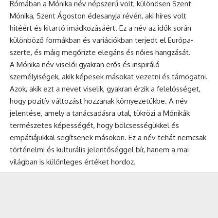
Rómában a Mónika név népszerű volt, különösen Szent
Mónika, Szent Ágoston édesanyja révén, aki híres volt
hitéért és kitartó imádkozásáért. Ez a név az idők során
különböző formákban és variációkban terjedt el Európa-
szerte, és máig megőrizte elegáns és nőies hangzását.
A Mónika név viselői gyakran erős és inspiráló
személyiségek, akik képesek másokat vezetni és támogatni.
Azok, akik ezt a nevet viselik, gyakran érzik a felelősséget,
hogy pozitív változást hozzanak környezetükbe. A név
jelentése, amely a tanácsadásra utal, tükrözi a Mónikák
természetes képességét, hogy bölcsességükkel és
empátiájukkal segítsenek másokon. Ez a név tehát nemcsak
történelmi és kulturális jelentőséggel bír, hanem a mai
világban is különleges értéket hordoz.