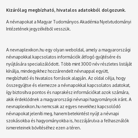
Kizárólag megbízható, hivatalos adatokból dolgozunk.
A névnapokat a Magyar Tudományos Akadémia Nyelvtudományi
Intézetének jegyzékéből vesszük.
A nevnaplexikon.hu egy olyan weboldal, amely a magyarországi
névnapokkal kapcsolatos információk átfogó gyűjtésére és
nyújtására specializálódott. Több mint 3000 név részletes listáját
kínálja, mindegyikhez hozzárendelt névnappal együtt,
megbízható és hivatalos források alapján. Az oldal célja, hogy
összegyűjtse és elemezze a névnapokkal kapcsolatos adatokat,
így biztosítva pontos és naprakész információkat azok számára,
akik érdeklődnek a magyarországi névnapi hagyományok iránt. A
nevnaplexikon.hu nemcsak az egyes nevekhez kapcsolódó
névnapokat jeleníti meg, hanem betekintést nyújt a névnapi
szokásokba és hagyományokba is, hozzájárulva a felhasználók
ismereteinek bővítéséhez ezen a téren.