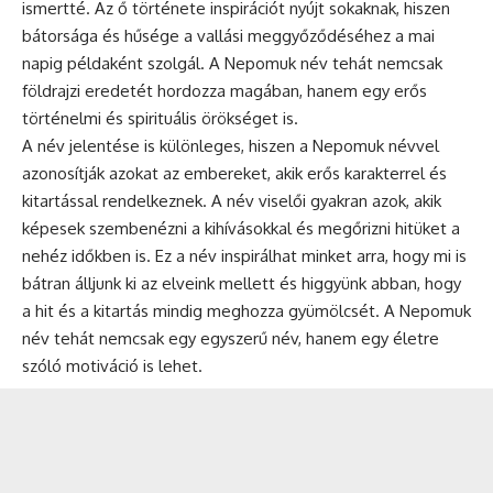
ismertté. Az ő története inspirációt nyújt sokaknak, hiszen
bátorsága és hűsége a vallási meggyőződéséhez a mai
napig példaként szolgál. A Nepomuk név tehát nemcsak
földrajzi eredetét hordozza magában, hanem egy erős
történelmi és spirituális örökséget is.
A név jelentése is különleges, hiszen a Nepomuk névvel
azonosítják azokat az embereket, akik erős karakterrel és
kitartással rendelkeznek. A név viselői gyakran azok, akik
képesek szembenézni a kihívásokkal és megőrizni hitüket a
nehéz időkben is. Ez a név inspirálhat minket arra, hogy mi is
bátran álljunk ki az elveink mellett és higgyünk abban, hogy
a hit és a kitartás mindig meghozza gyümölcsét. A Nepomuk
név tehát nemcsak egy egyszerű név, hanem egy életre
szóló motiváció is lehet.