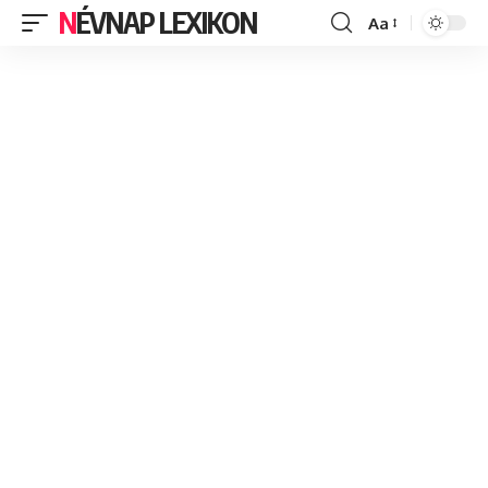
NÉVNAP LEXIKON
Aa
Font
Resizer