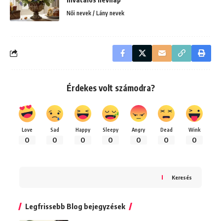
Női nevek / Lány nevek
Érdekes volt számodra?
Love
Sad
Happy
Sleepy
Angry
Dead
Wink
0
0
0
0
0
0
0
Keresés
Legfrissebb Blog bejegyzések