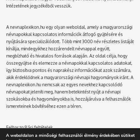
Intézetének jegyzékéből vesszük.
A nevnaplexikon.hu egy olyan weboldal, amely a magyarországi
névnapokkal kapcsolatos információk átfogó gyűjtésére és
nyújtására specializálódott. Több mint 3000 név részletes listáját
kínálja, mindegyikhez hozzárendelt névnappal együtt,
megbízható és hivatalos források alapján. Az oldal célja, hogy
összegyűjtse és elemezze a névnapokkal kapcsolatos adatokat,
így biztosítva pontos és naprakész információkat azok számára,
akik érdeklődnek a magyarországi névnapi hagyományok iránt. A
nevnaplexikon.hu nemcsak az egyes nevekhez kapcsolódó
névnapokat jeleníti meg, hanem betekintést nyújt a névnapi
szokásokba és hagyományokba is, hozzájárulva a felhasználók
ismereteinek bővítéséhez ezen a téren.
Felhasználási feltételek
Adatvédelmi tájékoztató
A weboldalon a minőségi felhasználói élmény érdekében sütiket