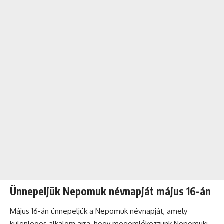
Ünnepeljük Nepomuk névnapját május 16-án
Május 16-án ünnepeljük a Nepomuk névnapját, amely
különleges alkalom arra, hogy megemlékezzünk Nepomuki