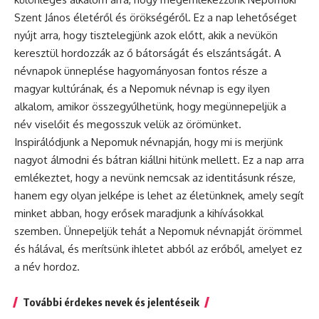
Szent János életéről és örökségéről. Ez a nap lehetőséget
nyújt arra, hogy tisztelegjünk azok előtt, akik a nevükön
keresztül hordozzák az ő bátorságát és elszántságát. A
névnapok ünneplése hagyományosan fontos része a
magyar kultúrának, és a Nepomuk
névnap
is egy ilyen
alkalom, amikor összegyűlhetünk, hogy megünnepeljük a
név viselőit és megosszuk velük az örömünket.
Inspirálódjunk a Nepomuk névnapján, hogy mi is merjünk
nagyot álmodni és bátran kiállni hitünk mellett. Ez a nap arra
emlékeztet, hogy a nevünk nemcsak az identitásunk része,
hanem egy olyan jelképe is lehet az életünknek, amely segít
minket abban, hogy erősek maradjunk a kihívásokkal
szemben. Ünnepeljük tehát a Nepomuk névnapját örömmel
és hálával, és merítsünk ihletet abból az erőből, amelyet ez
a név hordoz.
További érdekes nevek és jelentéseik