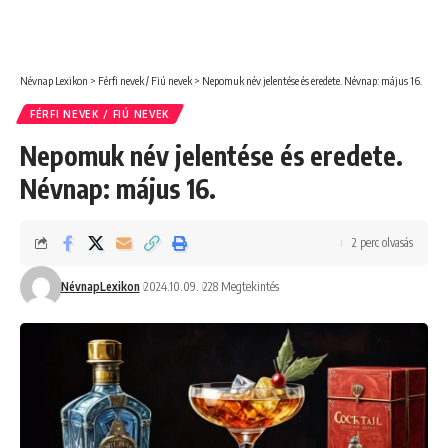
Névnap Lexikon
>
Férfi nevek / Fiú nevek
>
Nepomuk név jelentése és eredete. Névnap: május 16.
FÉRFI NEVEK / FIÚ NEVEK
Nepomuk név jelentése és eredete.
Névnap: május 16.
2 perc olvasás
NévnapLexikon
2024.10.09.
228 Megtekintés