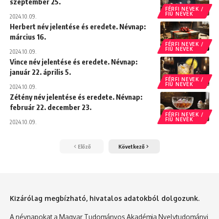
szeptember 25.
FÉRFI NEVEK /
FIÚ NEVEK
2024.10.09.
Herbert név jelentése és eredete. Névnap:
március 16.
FÉRFI NEVEK /
FIÚ NEVEK
2024.10.09.
Vince név jelentése és eredete. Névnap:
január 22. április 5.
FÉRFI NEVEK /
FIÚ NEVEK
2024.10.09.
Zétény név jelentése és eredete. Névnap:
február 22. december 23.
FÉRFI NEVEK /
FIÚ NEVEK
2024.10.09.
Előző
Következő
Kizárólag megbízható, hivatalos adatokból dolgozunk.
A névnapokat a Magyar Tudományos Akadémia Nyelvtudományi