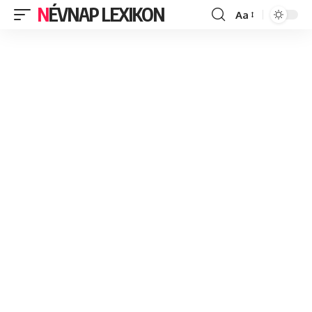
NÉVNAP LEXIKON
Aa
Font
Resizer