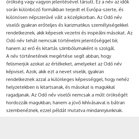
örökség vagy vagyon jelentésével társult. Ez a név az idők
során különböző formákban terjedt el Európa-szerte, és
különösen népszerűvé vált a középkorban. Az Odó név
viselői gyakran erőteljes és karizmatikus személyiségekkel
rendelkeznek, akik képesek vezetni és inspirálni másokat. Az
Odó név tehát nemcsak történelmi jelentőséggel bír,
hanem az erő és kitartás szimbólumaként is szolgál.
A név történetének megértése segít abban, hogy
felismerjük azokat az értékeket, amelyeket az Odó név
képvisel. Azok, akik ezt a nevet viselik, gyakran
rendelkeznek azzal a különleges képességgel, hogy nehéz
helyzetekben is kitartsanak, és másokat is magukkal
ragadjanak. Az Odó név viselői nemcsak a múlt örökségét
hordozzák magukban, hanem a jövő kihívásaival is bátran
szembenéznek, ezzel példát mutatva mindannyiunknak.