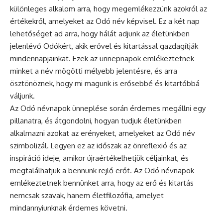
különleges alkalom arra, hogy megemlékezzünk azokról az
értékekről, amelyeket az Odó név képvisel. Ez a két nap
lehetőséget ad arra, hogy hálát adjunk az életünkben
jelenlévő Odókért, akik erővel és kitartással gazdagítják
mindennapjainkat. Ezek az ünnepnapok emlékeztetnek
minket a név mögötti mélyebb jelentésre, és arra
ösztönöznek, hogy mi magunk is erősebbé és kitartóbbá
váljunk.
Az Odó
névnapok
ünneplése során érdemes megállni egy
pillanatra, és átgondolni, hogyan tudjuk életünkben
alkalmazni azokat az erényeket, amelyeket az Odó név
szimbolizál. Legyen ez az időszak az önreflexió és az
inspiráció ideje, amikor újraértékelhetjük céljainkat, és
megtalálhatjuk a bennünk rejlő erőt. Az Odó névnapok
emlékeztetnek bennünket arra, hogy az erő és kitartás
nemcsak szavak, hanem életfilozófia, amelyet
mindannyiunknak érdemes követni.