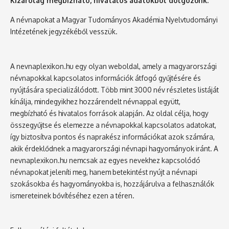
Kizárólag megbízható, hivatalos adatokból dolgozunk.
A névnapokat a Magyar Tudományos Akadémia Nyelvtudományi
Intézetének jegyzékéből vesszük.
A nevnaplexikon.hu egy olyan weboldal, amely a magyarországi
névnapokkal kapcsolatos információk átfogó gyűjtésére és
nyújtására specializálódott. Több mint 3000 név részletes listáját
kínálja, mindegyikhez hozzárendelt névnappal együtt,
megbízható és hivatalos források alapján. Az oldal célja, hogy
összegyűjtse és elemezze a névnapokkal kapcsolatos adatokat,
így biztosítva pontos és naprakész információkat azok számára,
akik érdeklődnek a magyarországi névnapi hagyományok iránt. A
nevnaplexikon.hu nemcsak az egyes nevekhez kapcsolódó
névnapokat jeleníti meg, hanem betekintést nyújt a névnapi
szokásokba és hagyományokba is, hozzájárulva a felhasználók
ismereteinek bővítéséhez ezen a téren.