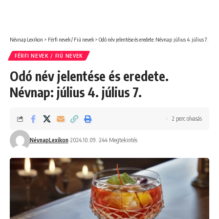
Névnap Lexikon
>
Férfi nevek / Fiú nevek
>
Odó név jelentése és eredete. Névnap: július 4. július 7.
FÉRFI NEVEK / FIÚ NEVEK
Odó név jelentése és eredete.
Névnap: július 4. július 7.
2 perc olvasás
NévnapLexikon
2024.10.09.
244 Megtekintés