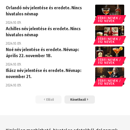
Orlandó név jelentése és eredete. Nincs
hivatalos névnap
FÉRFI NEVEK /
FIÚ NEVEK
2024.10.09.
Achilles név jelentése és eredete. Nincs
hivatalos névnap
FÉRFI NEVEK /
FIÚ NEVEK
2024.10.09.
Noé név jelentése és eredete. Névnap:
április 22. november 18.
FÉRFI NEVEK /
FIÚ NEVEK
2024.10.09.
Iliász név jelentése és eredete. Névnap:
november 21.
FÉRFI NEVEK /
FIÚ NEVEK
2024.10.09.
Előző
Következő