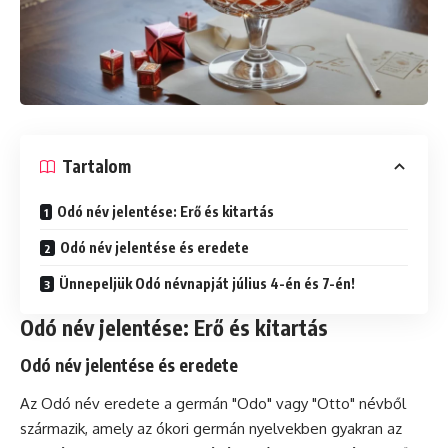
Tartalom
Odó név jelentése: Erő és kitartás
Odó név jelentése és eredete
Ünnepeljük Odó névnapját július 4-én és 7-én!
Odó név jelentése: Erő és kitartás
Odó név jelentése és eredete
Az Odó név eredete a germán "Odo" vagy "Otto" névből
származik, amely az ókori germán nyelvekben gyakran az