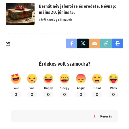
Bernát név jelentése és eredete. Névnap:
május 20. június 15.
Férfi nevek / Fiú nevek
Érdekes volt számodra?
Love
Sad
Happy
Sleepy
Angry
Dead
Wink
0
0
0
0
0
0
0
Keresés