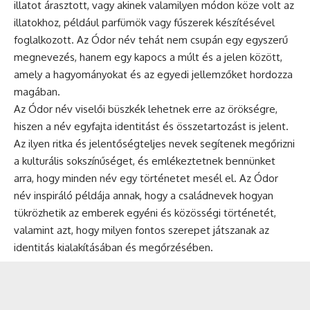
illatot árasztott, vagy akinek valamilyen módon köze volt az
illatokhoz, például parfümök vagy fűszerek készítésével
foglalkozott. Az Ódor név tehát nem csupán egy egyszerű
megnevezés, hanem egy kapocs a múlt és a jelen között,
amely a hagyományokat és az egyedi jellemzőket hordozza
magában.
Az Ódor név viselői büszkék lehetnek erre az örökségre,
hiszen a név egyfajta identitást és összetartozást is jelent.
Az ilyen ritka és jelentőségteljes nevek segítenek megőrizni
a kulturális sokszínűséget, és emlékeztetnek bennünket
arra, hogy minden név egy történetet mesél el. Az Ódor
név inspiráló példája annak, hogy a családnevek hogyan
tükrözhetik az emberek egyéni és közösségi történetét,
valamint azt, hogy milyen fontos szerepet játszanak az
identitás kialakításában és megőrzésében.