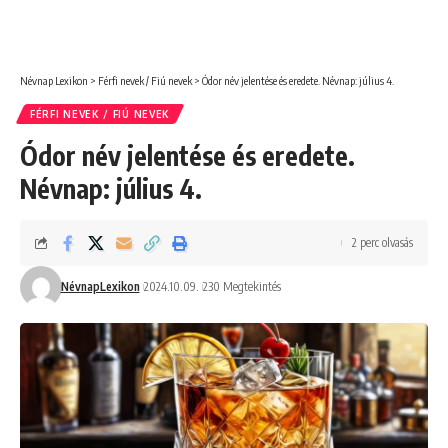
Névnap Lexikon
>
Férfi nevek / Fiú nevek
>
Ódor név jelentése és eredete. Névnap: július 4.
FÉRFI NEVEK / FIÚ NEVEK
Ódor név jelentése és eredete.
Névnap: július 4.
2 perc olvasás
NévnapLexikon
2024.10.09.
230 Megtekintés