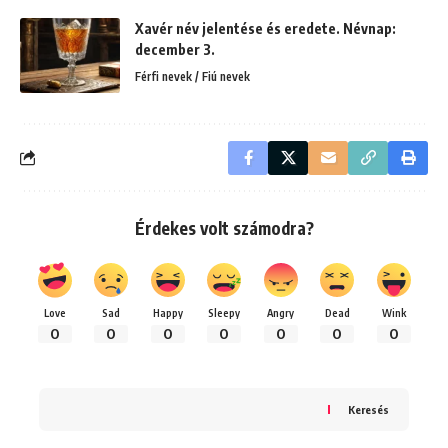
Xavér név jelentése és eredete. Névnap:
december 3.
Férfi nevek / Fiú nevek
Érdekes volt számodra?
Love
Sad
Happy
Sleepy
Angry
Dead
Wink
0
0
0
0
0
0
0
Keresés