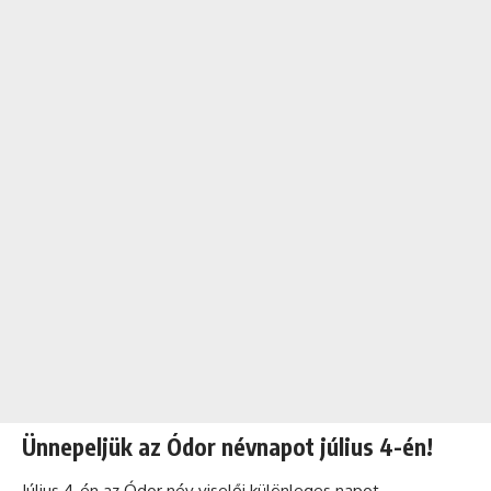
Ünnepeljük az Ódor névnapot július 4-én!
Július 4-én az Ódor név viselői különleges napot