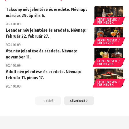
Taksony név jelentése és eredete. Névnap:
március 29. április 6.
FÉRFI NEVEK /
FIÚ NEVEK
2024.10.09.
Leander név jelentése és eredete. Névnap:
február 22. február 27.
FÉRFI NEVEK /
FIÚ NEVEK
2024.10.09.
Ata név jelentése és eredete. Névnap:
november 11.
FÉRFI NEVEK /
FIÚ NEVEK
2024.10.09.
Adolf név jelentése és eredete. Névnap:
február 11. június 17.
FÉRFI NEVEK /
FIÚ NEVEK
2024.10.09.
Előző
Következő