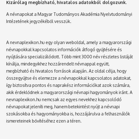
Kizárólag megbízható, hivatalos adatokból dolgozunk.
A névnapokat a Magyar Tudományos Akadémia Nyelvtudományi
Intézetének jegyzékéből vesszük.
A nevnaplexikon.hu egy olyan weboldal, amely a magyarországi
névnapokkal kapcsolatos információk átfogó gyűjtésére és
nyújtására specializálódott. Több mint 3000 név részletes listáját
kínálja, mindegyikhez hozzárendelt névnappal együtt,
megbízható és hivatalos források alapján. Az oldal célja, hogy
összegyűjtse és elemezze a névnapokkal kapcsolatos adatokat,
így biztosítva pontos és naprakész információkat azok számára,
akik érdeklődnek a magyarországi névnapi hagyományok iránt. A
nevnaplexikon.hu nemcsak az egyes nevekhez kapcsolódó
névnapokat jeleníti meg, hanem betekintést nyújt a névnapi
szokásokba és hagyományokba is, hozzájárulva a felhasználók
ismereteinek bővítéséhez ezen a téren.