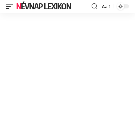
NÉVNAP LEXIKON
Aa
Font
Resizer