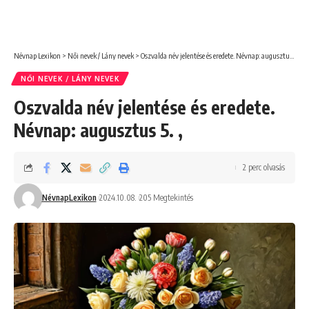
Névnap Lexikon
>
Női nevek / Lány nevek
>
Oszvalda név jelentése és eredete. Névnap: augusztus 5. ,
NŐI NEVEK / LÁNY NEVEK
Oszvalda név jelentése és eredete.
Névnap: augusztus 5. ,
2 perc olvasás
NévnapLexikon
2024.10.08.
205 Megtekintés