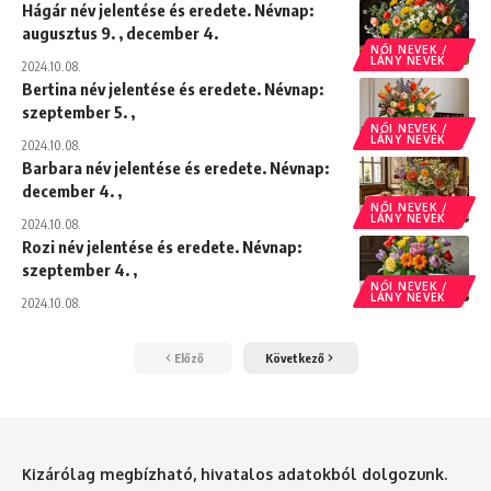
Hágár név jelentése és eredete. Névnap:
augusztus 9. , december 4.
NŐI NEVEK /
LÁNY NEVEK
2024.10.08.
Bertina név jelentése és eredete. Névnap:
szeptember 5. ,
NŐI NEVEK /
LÁNY NEVEK
2024.10.08.
Barbara név jelentése és eredete. Névnap:
december 4. ,
NŐI NEVEK /
LÁNY NEVEK
2024.10.08.
Rozi név jelentése és eredete. Névnap:
szeptember 4. ,
NŐI NEVEK /
LÁNY NEVEK
2024.10.08.
Előző
Következő
Kizárólag megbízható, hivatalos adatokból dolgozunk.