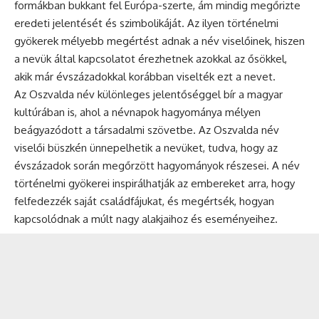
formákban bukkant fel Európa-szerte, ám mindig megőrizte
eredeti jelentését és szimbolikáját. Az ilyen történelmi
gyökerek mélyebb megértést adnak a név viselőinek, hiszen
a nevük által kapcsolatot érezhetnek azokkal az ősökkel,
akik már évszázadokkal korábban viselték ezt a nevet.
Az Oszvalda név különleges jelentőséggel bír a magyar
kultúrában is, ahol a névnapok hagyománya mélyen
beágyazódott a társadalmi szövetbe. Az Oszvalda név
viselői büszkén ünnepelhetik a nevüket, tudva, hogy az
évszázadok során megőrzött hagyományok részesei. A név
történelmi gyökerei inspirálhatják az embereket arra, hogy
felfedezzék saját családfájukat, és megértsék, hogyan
kapcsolódnak a múlt nagy alakjaihoz és eseményeihez.