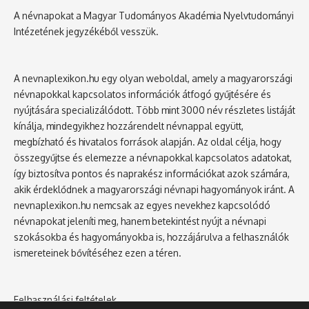
A névnapokat a Magyar Tudományos Akadémia Nyelvtudományi
Intézetének jegyzékéből vesszük.
A nevnaplexikon.hu egy olyan weboldal, amely a magyarországi
névnapokkal kapcsolatos információk átfogó gyűjtésére és
nyújtására specializálódott. Több mint 3000 név részletes listáját
kínálja, mindegyikhez hozzárendelt névnappal együtt,
megbízható és hivatalos források alapján. Az oldal célja, hogy
összegyűjtse és elemezze a névnapokkal kapcsolatos adatokat,
így biztosítva pontos és naprakész információkat azok számára,
akik érdeklődnek a magyarországi névnapi hagyományok iránt. A
nevnaplexikon.hu nemcsak az egyes nevekhez kapcsolódó
névnapokat jeleníti meg, hanem betekintést nyújt a névnapi
szokásokba és hagyományokba is, hozzájárulva a felhasználók
ismereteinek bővítéséhez ezen a téren.
Felhasználási feltételek