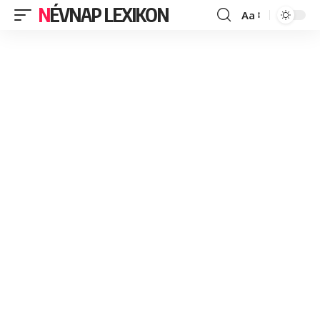
NÉVNAP LEXIKON
Aa
Font
Resizer