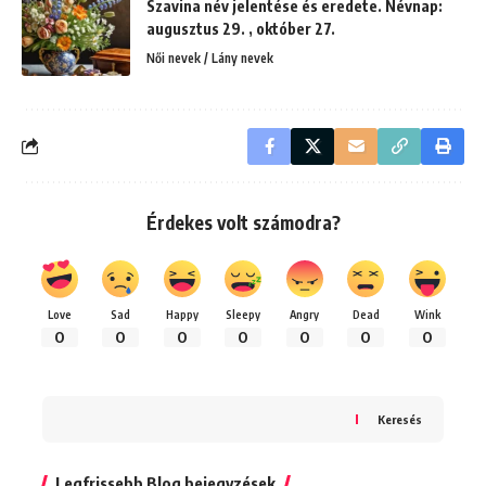
Szavina név jelentése és eredete. Névnap:
augusztus 29. , október 27.
Női nevek / Lány nevek
Érdekes volt számodra?
Love
Sad
Happy
Sleepy
Angry
Dead
Wink
0
0
0
0
0
0
0
Keresés
Legfrissebb Blog bejegyzések