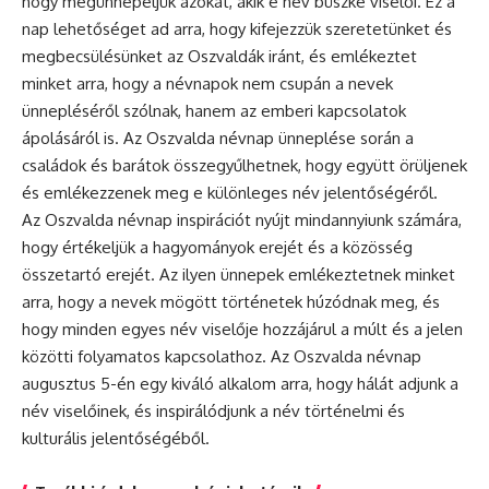
hogy megünnepeljük azokat, akik e név büszke viselői. Ez a
nap lehetőséget ad arra, hogy kifejezzük szeretetünket és
megbecsülésünket az Oszvaldák iránt, és emlékeztet
minket arra, hogy a névnapok nem csupán a nevek
ünnepléséről szólnak, hanem az emberi kapcsolatok
ápolásáról is. Az Oszvalda
névnap ünneplése
során a
családok és barátok összegyűlhetnek, hogy együtt örüljenek
és emlékezzenek meg e különleges név jelentőségéről.
Az Oszvalda névnap inspirációt nyújt mindannyiunk számára,
hogy értékeljük a hagyományok erejét és a közösség
összetartó erejét. Az ilyen ünnepek emlékeztetnek minket
arra, hogy a nevek mögött történetek húzódnak meg, és
hogy minden egyes név viselője hozzájárul a múlt és a jelen
közötti folyamatos kapcsolathoz. Az Oszvalda névnap
augusztus 5-én egy kiváló alkalom arra, hogy hálát adjunk a
név viselőinek, és inspirálódjunk a név történelmi és
kulturális jelentőségéből.