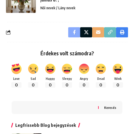
Női nevek / Lány nevek
Érdekes volt számodra?
Love
Sad
Happy
Sleepy
Angry
Dead
Wink
0
0
0
0
0
0
0
Keresés
Legfrissebb Blog bejegyzések