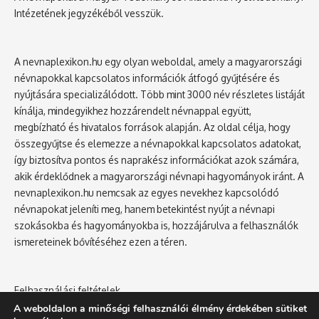
Intézetének jegyzékéből vesszük.
A nevnaplexikon.hu egy olyan weboldal, amely a magyarországi
névnapokkal kapcsolatos információk átfogó gyűjtésére és
nyújtására specializálódott. Több mint 3000 név részletes listáját
kínálja, mindegyikhez hozzárendelt névnappal együtt,
megbízható és hivatalos források alapján. Az oldal célja, hogy
összegyűjtse és elemezze a névnapokkal kapcsolatos adatokat,
így biztosítva pontos és naprakész információkat azok számára,
akik érdeklődnek a magyarországi névnapi hagyományok iránt. A
nevnaplexikon.hu nemcsak az egyes nevekhez kapcsolódó
névnapokat jeleníti meg, hanem betekintést nyújt a névnapi
szokásokba és hagyományokba is, hozzájárulva a felhasználók
ismereteinek bővítéséhez ezen a téren.
Felhasználási feltételek
Adatvédelmi tájékoztató
A weboldalon a minőségi felhasználói élmény érdekében sütiket