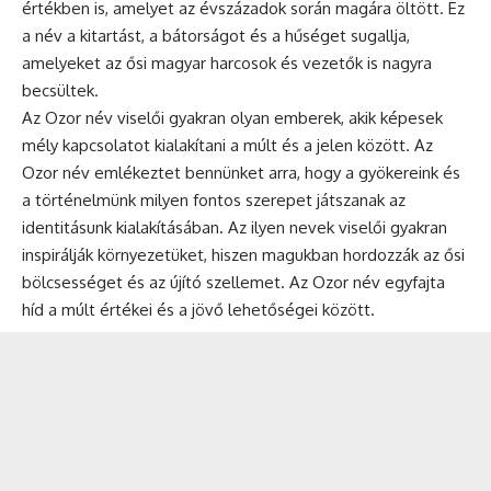
értékben is, amelyet az évszázadok során magára öltött. Ez
a név a kitartást, a bátorságot és a hűséget sugallja,
amelyeket az ősi magyar harcosok és vezetők is nagyra
becsültek.
Az Ozor név viselői gyakran olyan emberek, akik képesek
mély kapcsolatot kialakítani a múlt és a jelen között. Az
Ozor név emlékeztet bennünket arra, hogy a gyökereink és
a történelmünk milyen fontos szerepet játszanak az
identitásunk kialakításában. Az ilyen nevek viselői gyakran
inspirálják környezetüket, hiszen magukban hordozzák az ősi
bölcsességet és az újító szellemet. Az Ozor név egyfajta
híd a múlt értékei és a jövő lehetőségei között.