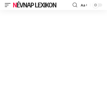
NÉVNAP LEXIKON
Aa
Font
Resizer