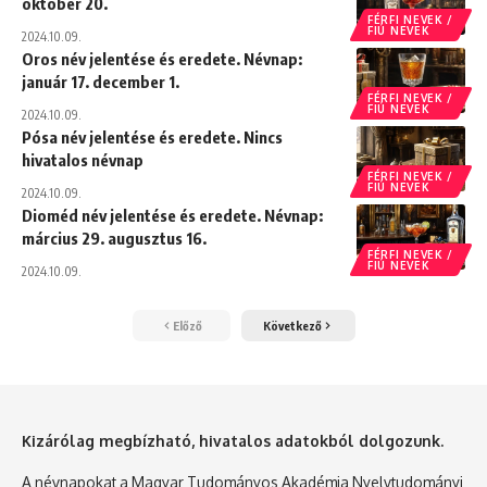
október 20.
FÉRFI NEVEK /
FIÚ NEVEK
2024.10.09.
Oros név jelentése és eredete. Névnap:
január 17. december 1.
FÉRFI NEVEK /
FIÚ NEVEK
2024.10.09.
Pósa név jelentése és eredete. Nincs
hivatalos névnap
FÉRFI NEVEK /
FIÚ NEVEK
2024.10.09.
Dioméd név jelentése és eredete. Névnap:
március 29. augusztus 16.
FÉRFI NEVEK /
FIÚ NEVEK
2024.10.09.
Előző
Következő
Kizárólag megbízható, hivatalos adatokból dolgozunk.
A névnapokat a Magyar Tudományos Akadémia Nyelvtudományi