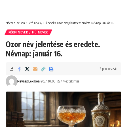
Névnap Lexikon
>
Férfi nevek / Fiú nevek
>
Ozor név jelentése és eredete. Névnap: január 16.
FÉRFI NEVEK / FIÚ NEVEK
Ozor név jelentése és eredete.
Névnap: január 16.
2 perc olvasás
NévnapLexikon
2024.10.09.
227 Megtekintés