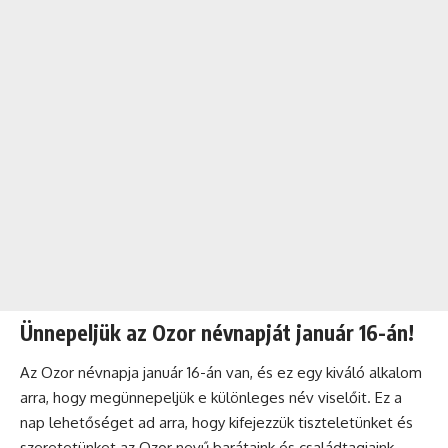
Ünnepeljük az Ozor névnapját január 16-án!
Az Ozor névnapja január 16-án van, és ez egy kiváló alkalom
arra, hogy megünnepeljük e különleges név viselőit. Ez a
nap lehetőséget ad arra, hogy kifejezzük tiszteletünket és
szeretetünket az Ozor nevű barátaink és családtagjaink