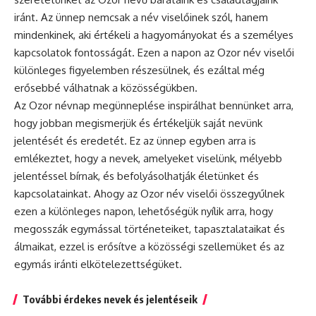
iránt. Az ünnep nemcsak a név viselőinek szól, hanem
mindenkinek, aki értékeli a hagyományokat és a személyes
kapcsolatok fontosságát. Ezen a napon az Ozor név viselői
különleges figyelemben részesülnek, és ezáltal még
erősebbé válhatnak a közösségükben.
Az Ozor
névnap
megünneplése inspirálhat bennünket arra,
hogy jobban megismerjük és értékeljük saját nevünk
jelentését és eredetét. Ez az ünnep egyben arra is
emlékeztet, hogy a nevek, amelyeket viselünk, mélyebb
jelentéssel bírnak, és befolyásolhatják életünket és
kapcsolatainkat. Ahogy az Ozor név viselői összegyűlnek
ezen a különleges napon, lehetőségük nyílik arra, hogy
megosszák egymással történeteiket, tapasztalataikat és
álmaikat, ezzel is erősítve a közösségi szellemüket és az
egymás iránti elkötelezettségüket.
További érdekes nevek és jelentéseik