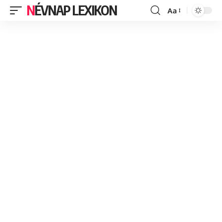
NÉVNAP LEXIKON
Aa
Font
Resizer