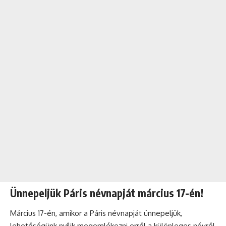
Ünnepeljük Páris névnapját március 17-én!
Március 17-én, amikor a Páris névnapját ünnepeljük,
lehetőségünk nyílik megemlékezni erről a különleges névről