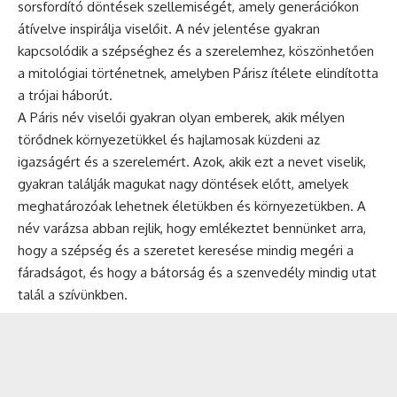
sorsfordító döntések szellemiségét, amely generációkon
átívelve inspirálja viselőit. A név jelentése gyakran
kapcsolódik a szépséghez és a szerelemhez, köszönhetően
a mitológiai történetnek, amelyben Párisz ítélete elindította
a trójai háborút.
A Páris név viselői gyakran olyan emberek, akik mélyen
törődnek környezetükkel és hajlamosak küzdeni az
igazságért és a szerelemért. Azok, akik ezt a nevet viselik,
gyakran találják magukat nagy döntések előtt, amelyek
meghatározóak lehetnek életükben és környezetükben. A
név varázsa abban rejlik, hogy emlékeztet bennünket arra,
hogy a szépség és a szeretet keresése mindig megéri a
fáradságot, és hogy a bátorság és a szenvedély mindig utat
talál a szívünkben.