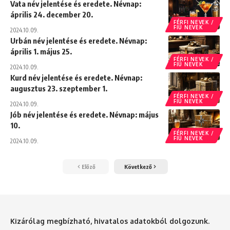
Vata név jelentése és eredete. Névnap:
április 24. december 20.
FÉRFI NEVEK /
FIÚ NEVEK
2024.10.09.
Urbán név jelentése és eredete. Névnap:
április 1. május 25.
FÉRFI NEVEK /
FIÚ NEVEK
2024.10.09.
Kurd név jelentése és eredete. Névnap:
augusztus 23. szeptember 1.
FÉRFI NEVEK /
FIÚ NEVEK
2024.10.09.
Jób név jelentése és eredete. Névnap: május
10.
FÉRFI NEVEK /
FIÚ NEVEK
2024.10.09.
Előző
Következő
Kizárólag megbízható, hivatalos adatokból dolgozunk.