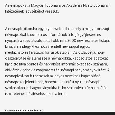
A névnapokat a Magyar Tudományos Akadémia Nyelvtudományi
Intézetének jegyzékéből vesszük.
A nevnaplexikon.hu egy olyan weboldal, amely a magyarországi
névnapokkal kapcsolatos információk átfogó gyűjtésére és
nyújtására specializálódott. Több mint 3000 név részletes listáját
kínálja, mindegyikhez hozzárendelt névnappal együtt,
megbízható és hivatalos források alapján. Az oldal célja, hogy
összegyűjtse és elemezze a névnapokkal kapcsolatos adatokat,
így biztosítva pontos és naprakész információkat azok számára,
akik érdeklődnek a magyarországi névnapi hagyományok iránt. A
nevnaplexikon.hu nemcsak az egyes nevekhez kapcsolódó
névnapokat jeleníti meg, hanem betekintést nyújt a névnapi
szokásokba és hagyományokba is, hozzájárulva a felhasználók
ismereteinek bővítéséhez ezen a téren.
Felhasználási feltételek