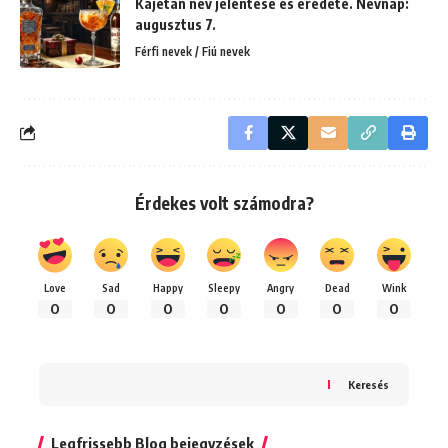
Kajetán név jelentése és eredete. Névnap:
augusztus 7.
Férfi nevek / Fiú nevek
Érdekes volt számodra?
Love
Sad
Happy
Sleepy
Angry
Dead
Wink
0
0
0
0
0
0
0
Keresés
Legfrissebb Blog bejegyzések