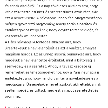
és annak viselőiről. Ez a nap tökéletes alkalom arra, hogy
kifejezzük tiszteletünket és szeretetünket azok iránt, akik
ezt a nevet viselik. A
névnapok
ünneplése Magyarországon
mélyen gyökerező hagyomány, amely során a barátok és
családtagok összegyűlnek, hogy együtt töltsenek időt, és
köszöntsék az ünnepeltet.
A Páris névnapja különleges alkalom arra, hogy
újraértékeljük a név jelentését és azt a varázst, amelyet
magában hordoz. Ez az ünnep inspirál bennünket arra, hogy
megéljük a név jelentette értékeket, mint a bátorság, a
szenvedély és a szeretet. Ahogy a tavasz kezdete új
reményeket és lehetőségeket hoz, úgy a Páris névnapja is
emlékeztet arra, hogy mindig van tér a növekedésre és a
megújulásra. Ünnepeljük e nevet azokkal, akik éltetik annak
szellemiségét, és töltsük meg ezt a napot szeretettel és
örömmel.