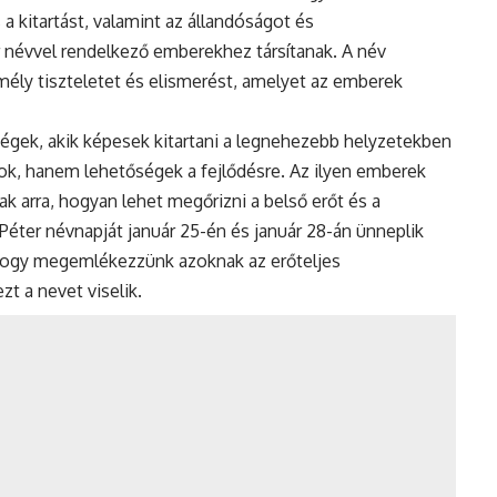
s a kitartást, valamint az állandóságot és
 névvel rendelkező emberekhez társítanak. A név
mély tiszteletet és elismerést, amelyet az emberek
ségek, akik képesek kitartani a legnehezebb helyzetekben
yok, hanem lehetőségek a fejlődésre. Az ilyen emberek
ak arra, hogyan lehet megőrizni a belső erőt és a
éter névnapját január 25-én és január 28-án ünneplik
hogy megemlékezzünk azoknak az erőteljes
zt a nevet viselik.