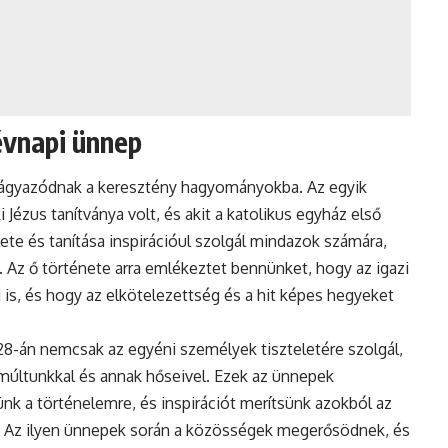
évnapi ünnep
eágyazódnak a keresztény hagyományokba. Az egyik
 Jézus tanítványa volt, és akit a katolikus egyház első
ete és tanítása inspirációul szolgál mindazok számára,
ik. Az ő története arra emlékeztet bennünket, hogy az igazi
i is, és hogy az elkötelezettség és a hit képes hegyeket
8-án nemcsak az egyéni személyek tiszteletére szolgál,
múltunkkal és annak hőseivel. Ezek az ünnepek
ünk a történelemre, és inspirációt merítsünk azokból az
l. Az ilyen ünnepek során a közösségek megerősödnek, és