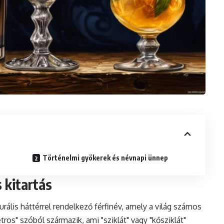
Történelmi gyökerek és névnapi ünnep
s kitartás
urális háttérrel rendelkező férfinév, amely a világ számos
ros" szóból származik, ami "sziklát" vagy "kősziklát"