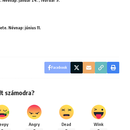
. Névnap: január 24. , február 9.
te. Névnap: június 11.
Facebook
lt számodra?
leepy
Angry
Dead
Wink