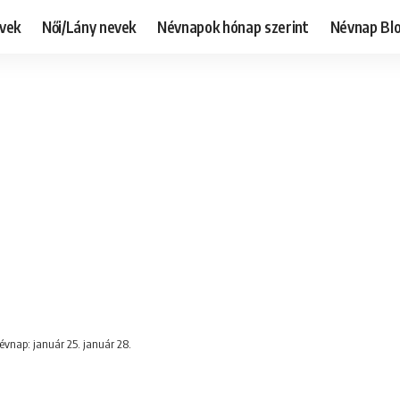
evek
Női/Lány nevek
Névnapok hónap szerint
Névnap Bl
Névnap: január 25. január 28.