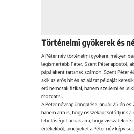
Történelmi gyökerek és n
A Péter név történelmi gyökerei mélyen b
legismertebb Péter, Szent Péter apostol, aki
pápájaként tartanak számon. Szent Péter él
akik az erős hit és az alázat példáját keres
erő nemcsak fizikai, hanem szellemi és lelk
mozgatni.
A Péter
névnap
ünneplése január 25-én és 2
hanem arra is, hogy összekapcsolódjunk a 
lehetőséget adnak arra, hogy visszatekints
értékekből, amelyeket a Péter név képvise