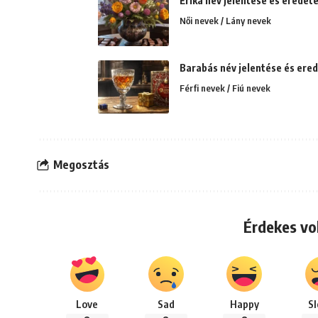
Erika név jelentése és eredete
Női nevek / Lány nevek
Barabás név jelentése és erede
Férfi nevek / Fiú nevek
Megosztás
Érdekes vo
Love
Sad
Happy
S