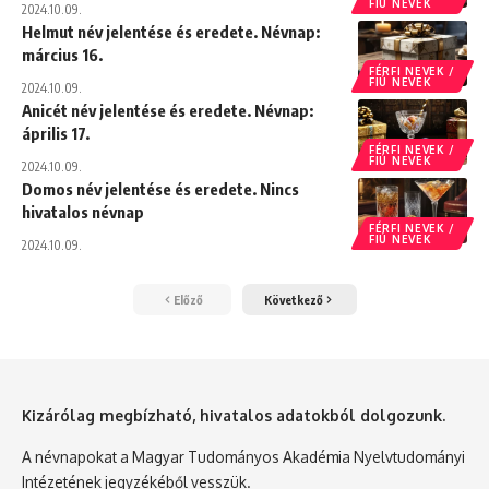
FIÚ NEVEK
2024.10.09.
Helmut név jelentése és eredete. Névnap:
március 16.
FÉRFI NEVEK /
FIÚ NEVEK
2024.10.09.
Anicét név jelentése és eredete. Névnap:
április 17.
FÉRFI NEVEK /
FIÚ NEVEK
2024.10.09.
Domos név jelentése és eredete. Nincs
hivatalos névnap
FÉRFI NEVEK /
FIÚ NEVEK
2024.10.09.
Előző
Következő
Kizárólag megbízható, hivatalos adatokból dolgozunk.
A névnapokat a Magyar Tudományos Akadémia Nyelvtudományi
Intézetének jegyzékéből vesszük.