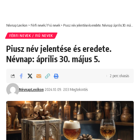
Névnap Lexikon
>
Férfi nevek / Fiú nevek
>
Piusz név jelentése és eredete. Névnap: április 30. május 5.
FÉRFI NEVEK / FIÚ NEVEK
Piusz név jelentése és eredete.
Névnap: április 30. május 5.
2 perc olvasás
NévnapLexikon
2024.10.09.
203 Megtekintés