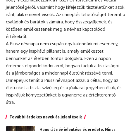
jelentőségéről, valamint hogy kifejezzük tiszteletünket azok
iránt, akik e nevet viselik. Az
ünneplés
lehetőséget teremt a
családok és barátok számára, hogy összegyűljenek, és
közösen emlékezzenek meg a névhez kapcsolódó
értékekről.
A Piusz névnapja nem csupán egy kalendáriumi esemény,
hanem egy inspiráló pillanat is, amely emlékeztet
bennünket az életben fontos dolgokra. Ezen a napon
érdemes elgondolkodni arról, hogyan tudjuk a tisztaságot
és a jámborságot a mindennapi életünk részévé tenni.
Ünnepeljük tehát a Piusz névnapot azzal a céllal, hogy az
életünket a tiszta szívűség és a jóakarat jegyében éljük, és
inspiráljuk környezetünket is ugyanerre az értékteremtő
útra.
További érdekes nevek és jelentéseik
Honorát név jelentése és eredete. Nincs