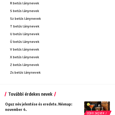
R betűs lánynevek
S betűs lánynevek
Sz betűs lánynevek
T betűs lánynevek
U betűs lánynevek
Ü betűs lánynevek
V betűs lánynevek
X betűs lánynevek
Z betűs lánynevek
Zs betűs lánynevek
További érdekes nevek
Oguz név jelentése és eredete. Névnap:
november 4.
FÉRFI NEVEK /