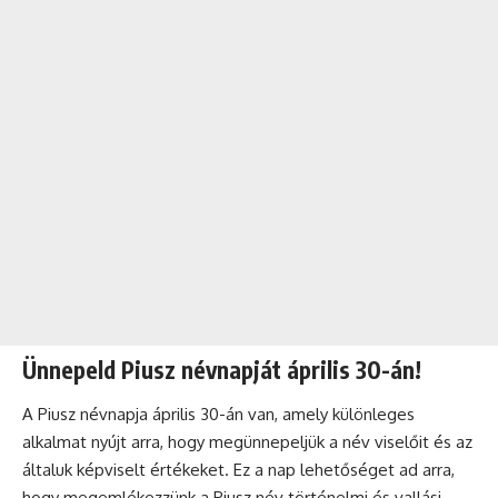
Ünnepeld Piusz névnapját április 30-án!
A Piusz névnapja április 30-án van, amely különleges
alkalmat nyújt arra, hogy megünnepeljük a név viselőit és az
általuk képviselt értékeket. Ez a nap lehetőséget ad arra,
hogy megemlékezzünk a Piusz név történelmi és vallási