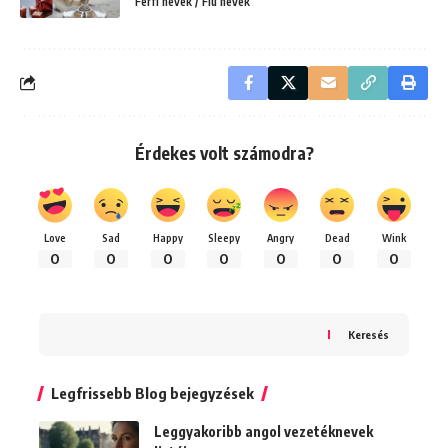
Férfi nevek / Fiú nevek
Érdekes volt számodra?
Love
Sad
Happy
Sleepy
Angry
Dead
Wink
0
0
0
0
0
0
0
Keresés
Legfrissebb Blog bejegyzések
Leggyakoribb angol vezetéknevek