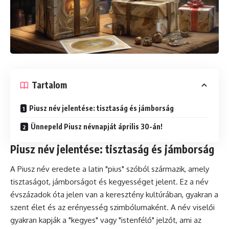
Tartalom
Piusz név jelentése: tisztaság és jámborság
Ünnepeld Piusz névnapját április 30-án!
Piusz név jelentése: tisztaság és jámborság
A Piusz név eredete a latin "pius" szóból származik, amely
tisztaságot, jámborságot és kegyességet jelent. Ez a név
évszázadok óta jelen van a keresztény kultúrában, gyakran a
szent élet és az erényesség szimbólumaként. A név viselői
gyakran kapják a "kegyes" vagy "istenfélő" jelzőt, ami az