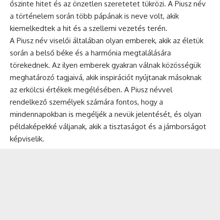
őszinte hitet és az önzetlen szeretetet tükrözi. A Piusz név
a történelem során több pápának is neve volt, akik
kiemelkedtek a hit és a szellemi vezetés terén.
A Piusz név viselői általában olyan emberek, akik az életük
során a belső béke és a harmónia megtalálására
törekednek. Az ilyen emberek gyakran válnak közösségük
meghatározó tagjaivá, akik inspirációt nyújtanak másoknak
az erkölcsi értékek megélésében. A Piusz névvel
rendelkező személyek számára fontos, hogy a
mindennapokban is megéljék a nevük jelentését, és olyan
példaképekké váljanak, akik a tisztaságot és a jámborságot
képviselik.