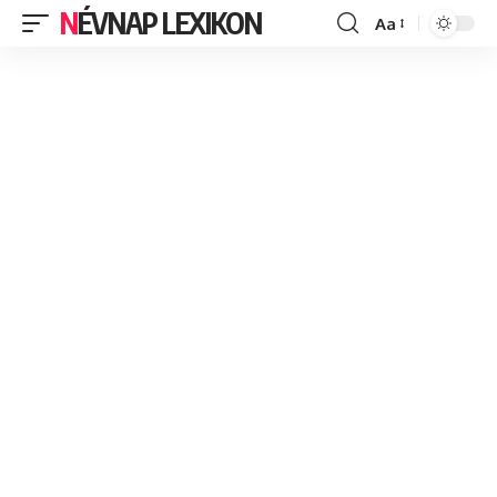
NÉVNAP LEXIKON
Aa
Font
Resizer