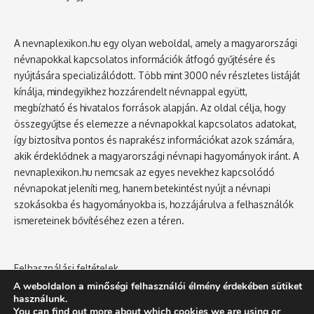
A nevnaplexikon.hu egy olyan weboldal, amely a magyarországi
névnapokkal kapcsolatos információk átfogó gyűjtésére és
nyújtására specializálódott. Több mint 3000 név részletes listáját
kínálja, mindegyikhez hozzárendelt névnappal együtt,
megbízható és hivatalos források alapján. Az oldal célja, hogy
összegyűjtse és elemezze a névnapokkal kapcsolatos adatokat,
így biztosítva pontos és naprakész információkat azok számára,
akik érdeklődnek a magyarországi névnapi hagyományok iránt. A
nevnaplexikon.hu nemcsak az egyes nevekhez kapcsolódó
névnapokat jeleníti meg, hanem betekintést nyújt a névnapi
szokásokba és hagyományokba is, hozzájárulva a felhasználók
ismereteinek bővítéséhez ezen a téren.
Felhasználási feltételek
Adatvédelmi tájékoztató
A weboldalon a minőségi felhasználói élmény érdekében sütiket
használunk.
You can find out more about which cookies we are using or