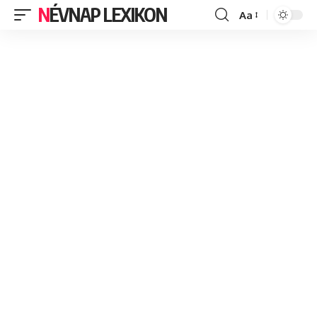
NÉVNAP LEXIKON
Aa
Font
Resizer