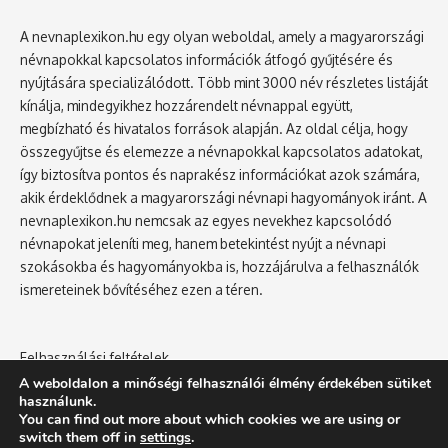
A nevnaplexikon.hu egy olyan weboldal, amely a magyarországi
névnapokkal kapcsolatos információk átfogó gyűjtésére és
nyújtására specializálódott. Több mint 3000 név részletes listáját
kínálja, mindegyikhez hozzárendelt névnappal együtt,
megbízható és hivatalos források alapján. Az oldal célja, hogy
összegyűjtse és elemezze a névnapokkal kapcsolatos adatokat,
így biztosítva pontos és naprakész információkat azok számára,
akik érdeklődnek a magyarországi névnapi hagyományok iránt. A
nevnaplexikon.hu nemcsak az egyes nevekhez kapcsolódó
névnapokat jeleníti meg, hanem betekintést nyújt a névnapi
szokásokba és hagyományokba is, hozzájárulva a felhasználók
ismereteinek bővítéséhez ezen a téren.
Felhasználási feltételek
Adatvédelmi tájékoztató
A weboldalon a minőségi felhasználói élmény érdekében sütiket
használunk.
You can find out more about which cookies we are using or
switch them off in
settings
.