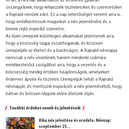
összegyűlnek, hogy kifejezzék tiszteletüket és szeretetüket
a Rajnald nevűek iránt. Ez a nap lehetőséget teremt arra is,
hogy emlékeztessük magunkat a név jelentésére és a
benne rejlő inspiráló üzenetre.
Az ilyen ünnepek különleges alkalmakat jelentenek arra,
hogy a közösség tagjai összefogjanak, és közösen
ünnepeljék az életet és a barátságot. A Rajnald névnapja
nemcsak a név viselőinek, hanem mindenki számára
emlékeztetőül szolgálhat arra, hogy a vezetés és a
bölcsesség mindig értékes tulajdonságok, amelyeket
érdemes ápolni és tisztelni. Ünnepeljük tehát a Rajnald
névnapját, és merítsünk inspirációt a név jelentéséből, hogy
bátran és bölcsen lépjünk előre életünk útján.
További érdekes nevek és jelentéseik
Rika név jelentése és eredete. Névnap:
szeptember 25. ,