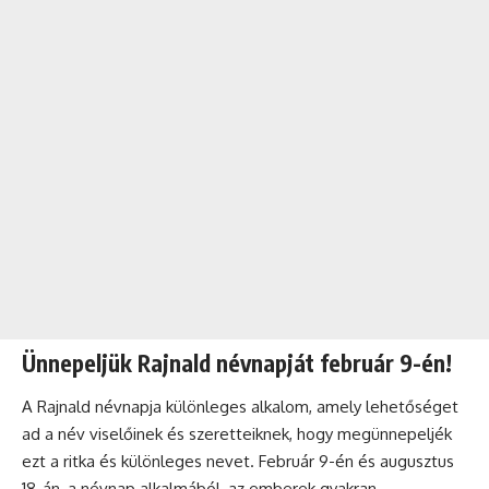
Ünnepeljük Rajnald névnapját február 9-én!
A Rajnald névnapja különleges alkalom, amely lehetőséget
ad a név viselőinek és szeretteiknek, hogy megünnepeljék
ezt a ritka és különleges nevet. Február 9-én és augusztus
18-án, a
névnap
alkalmából, az emberek gyakran