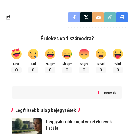
Érdekes volt számodra?
Love
Sad
Happy
Sleepy
Angry
Dead
Wink
0
0
0
0
0
0
0
Keresés
Legfrissebb Blog bejegyzések
Leggyakoribb angol vezetéknevek
listája