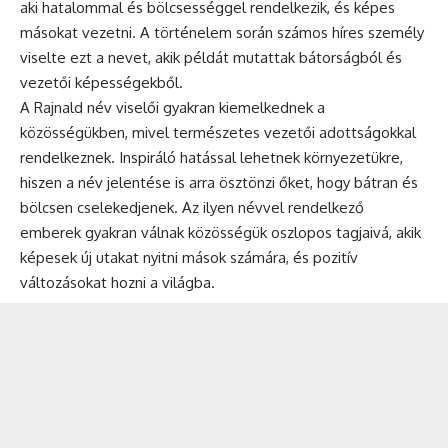
aki hatalommal és bölcsességgel rendelkezik, és képes
másokat vezetni. A történelem során számos híres személy
viselte ezt a nevet, akik példát mutattak bátorságból és
vezetői képességekből.
A Rajnald név viselői gyakran kiemelkednek a
közösségükben, mivel természetes vezetői adottságokkal
rendelkeznek. Inspiráló hatással lehetnek környezetükre,
hiszen a név jelentése is arra ösztönzi őket, hogy bátran és
bölcsen cselekedjenek. Az ilyen névvel rendelkező
emberek gyakran válnak közösségük oszlopos tagjaivá, akik
képesek új utakat nyitni mások számára, és pozitív
változásokat hozni a világba.