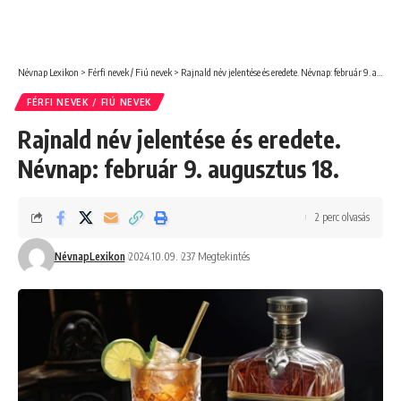
Névnap Lexikon
>
Férfi nevek / Fiú nevek
>
Rajnald név jelentése és eredete. Névnap: február 9. augusztus 18.
FÉRFI NEVEK / FIÚ NEVEK
Rajnald név jelentése és eredete.
Névnap: február 9. augusztus 18.
2 perc olvasás
NévnapLexikon
2024.10.09.
237 Megtekintés