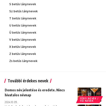
S betűs lánynevek
Sz betűs lánynevek
T betűs lánynevek
U betűs lánynevek
Ü betűs lánynevek
V betűs lánynevek
X betűs lánynevek
Z betűs lánynevek
Zs betűs lánynevek
További érdekes nevek
Domos név jelentése és eredete. Nincs
hivatalos névnap
FÉRFI NEVEK /
FIÚ NEVEK
2024.10.09.