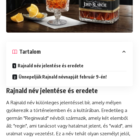
Tartalom
Rajnald név jelentése és eredete
Ünnepeljük Rajnald névnapját február 9-én!
Rajnald név jelentése és eredete
A Rajnald név különleges jelentéssel bír, amely mélyen
gyökerezik a történelemben és a kultúrában. Eredetileg a
germán "Reginwald" névből származik, amely két elemből
áll: "regin", ami tanácsot vagy hatalmat jelent, és "wald", ami
uralmat vagy vezetést. Ez a név tehát olyan személyt jelöl,