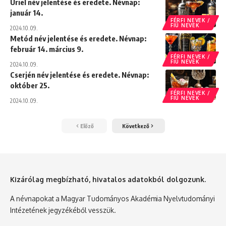
Uriel név jelentése és eredete. Névnap:
január 14.
FÉRFI NEVEK /
FIÚ NEVEK
2024.10.09.
Metód név jelentése és eredete. Névnap:
február 14. március 9.
FÉRFI NEVEK /
FIÚ NEVEK
2024.10.09.
Cserjén név jelentése és eredete. Névnap:
október 25.
FÉRFI NEVEK /
FIÚ NEVEK
2024.10.09.
Előző
Következő
Kizárólag megbízható, hivatalos adatokból dolgozunk.
A névnapokat a Magyar Tudományos Akadémia Nyelvtudományi
Intézetének jegyzékéből vesszük.