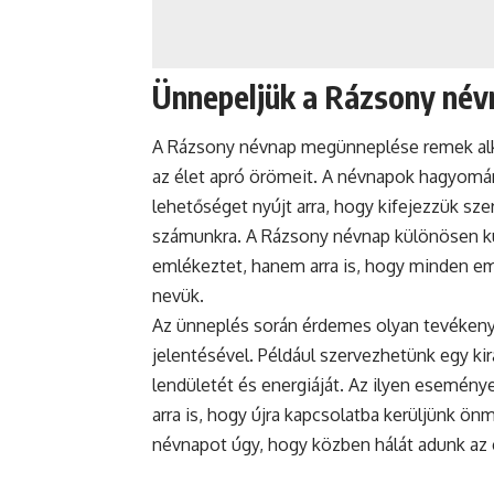
Ünnepeljük a Rázsony név
A Rázsony
névnap
megünneplése remek alkal
az élet apró örömeit. A névnapok hagyomá
lehetőséget nyújt arra, hogy kifejezzük sze
számunkra. A Rázsony névnap különösen kü
emlékeztet, hanem arra is, hogy minden e
nevük.
Az
ünneplés
során érdemes olyan tevékeny
jelentésével. Például szervezhetünk egy ki
lendületét és energiáját. Az ilyen esemé
arra is, hogy újra kapcsolatba kerüljünk ö
névnapot úgy, hogy közben hálát adunk az 