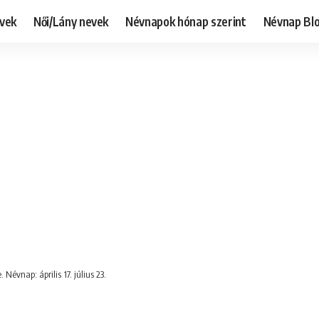
evek
Női/Lány nevek
Névnapok hónap szerint
Névnap Bl
Névnap: április 17. július 23.