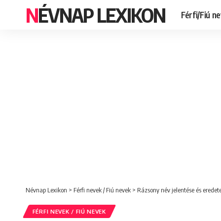
NÉVNAP LEXIKON
Férfi/Fiú n
Névnap Lexikon
>
Férfi nevek / Fiú nevek
>
Rázsony név jelentése és eredete. 
FÉRFI NEVEK / FIÚ NEVEK