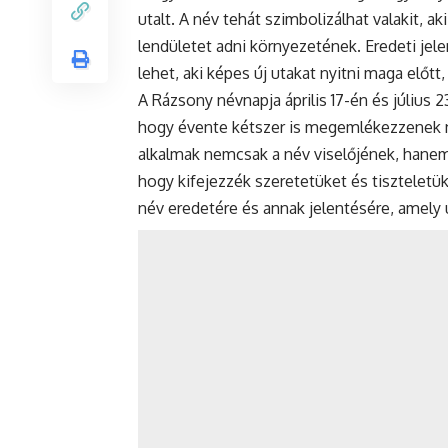
utalt. A név tehát szimbolizálhat valakit, a
lendületet adni környezetének. Eredeti jel
lehet, aki képes új utakat nyitni maga előtt,
A Rázsony névnapja április 17-én és július 
hogy évente kétszer is megemlékezzenek n
alkalmak nemcsak a név viselőjének, hanem 
hogy kifejezzék szeretetüket és tiszteletü
név eredetére és annak jelentésére, amely 