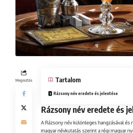
Tartalom
Megosztás
Rázsony név eredete és jelentése
Rázsony név eredete és je
A Rázsony név különleges hangzásával és ri
magyar névkutatás szerint a régi magyar nye