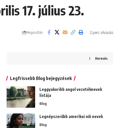
is 17. július 23.
2 perc olvasás
Megosztás
Keresés
Legfrissebb Blog bejegyzések
Leggyakoribb angol vezetéknevek
listája
Blog
Legnépszerűbb amerikai női nevek
Blog