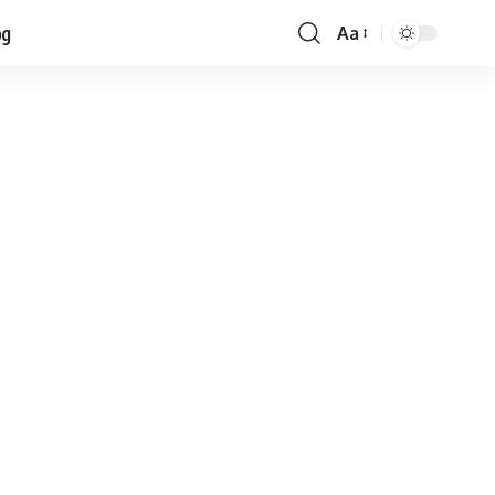
og
Aa
Font
Resizer