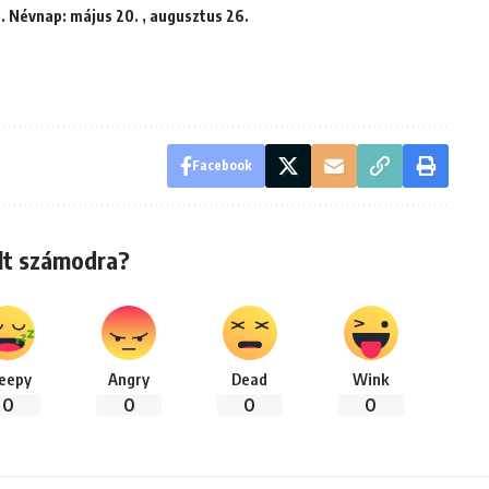
e. Névnap: május 20. , augusztus 26.
Facebook
lt számodra?
leepy
Angry
Dead
Wink
0
0
0
0