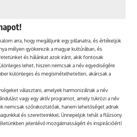
napot!
om arra, hogy megálljunk egy pillanatra, és értékeljük
nya mélyen gyökerezik a magyar kultúrában, és
retetünket és hálánkat azok iránt, akik fontosak
lönleges lehet, hiszen nemcsak a név egyediségére
mber különleges és megismételhetetlen, akárcsak a
ségeket választani, amelyek harmonizálnak a név
rándulást vagy egy aktív programot, amely tükrözi a név
nyek nemcsak szórakoztatóak, hanem lehetőséget adnak
nmagunkkal és szeretteinkkel. Ünnepeljük tehát a Rázsony
életünkben jelenlévő mozgalmasságért és inspirációért!