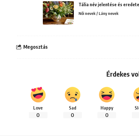
Tália név jelentése és eredet
Női nevek / Lány nevek
Megosztás
Érdekes vo
Love
Sad
Happy
S
0
0
0