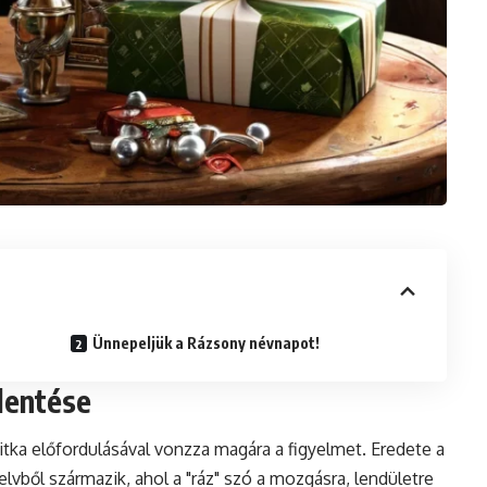
Ünnepeljük a Rázsony névnapot!
lentése
tka előfordulásával vonzza magára a figyelmet. Eredete a
lvből származik, ahol a "ráz" szó a mozgásra, lendületre