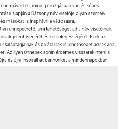
ki energiával teli, mindig mozgásban van és képes
entése alapján a Rázsony név viselője olyan személy
 és másokat is inspirálni a változásra.
23-án ünnepelhető, ami lehetőséget ad a név viselőinek,
evük jelentőségéről és különlegességéről. Ezek az
családtagjainak és barátainak is lehetőséget adnak arra,
ket. Az ilyen ünnepek során érdemes visszatekinteni a
újra és újra inspirálhat bennünket a mindennapokban.