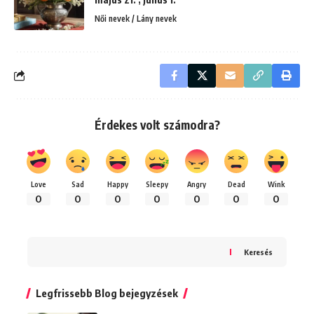
Női nevek / Lány nevek
Érdekes volt számodra?
Love
Sad
Happy
Sleepy
Angry
Dead
Wink
0
0
0
0
0
0
0
Keresés
Legfrissebb Blog bejegyzések