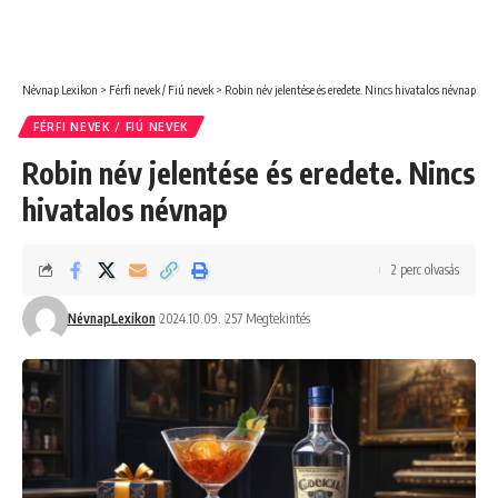
Névnap Lexikon
>
Férfi nevek / Fiú nevek
>
Robin név jelentése és eredete. Nincs hivatalos névnap
FÉRFI NEVEK / FIÚ NEVEK
Robin név jelentése és eredete. Nincs
hivatalos névnap
2 perc olvasás
NévnapLexikon
2024.10.09.
257 Megtekintés