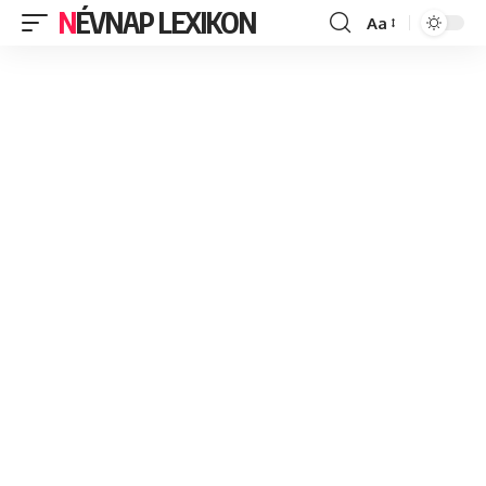
NÉVNAP LEXIKON
Aa
Font
Resizer