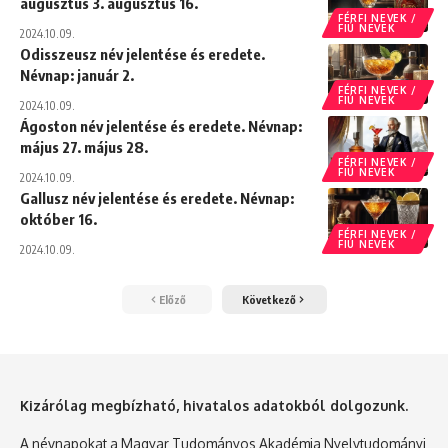
augusztus 3. augusztus 16.
FÉRFI NEVEK /
FIÚ NEVEK
2024.10.09.
Odisszeusz név jelentése és eredete.
Névnap: január 2.
FÉRFI NEVEK /
FIÚ NEVEK
2024.10.09.
Ágoston név jelentése és eredete. Névnap:
május 27. május 28.
FÉRFI NEVEK /
FIÚ NEVEK
2024.10.09.
Gallusz név jelentése és eredete. Névnap:
október 16.
FÉRFI NEVEK /
FIÚ NEVEK
2024.10.09.
Előző
Következő
Kizárólag megbízható, hivatalos adatokból dolgozunk.
A névnapokat a Magyar Tudományos Akadémia Nyelvtudományi