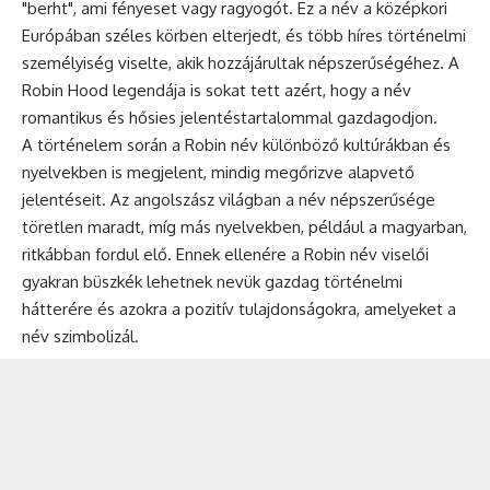
"berht", ami fényeset vagy ragyogót. Ez a név a középkori
Európában széles körben elterjedt, és több híres történelmi
személyiség viselte, akik hozzájárultak népszerűségéhez. A
Robin Hood legendája is sokat tett azért, hogy a név
romantikus és hősies jelentéstartalommal gazdagodjon.
A történelem során a Robin név különböző kultúrákban és
nyelvekben is megjelent, mindig megőrizve alapvető
jelentéseit. Az angolszász világban a név népszerűsége
töretlen maradt, míg más nyelvekben, például a magyarban,
ritkábban fordul elő. Ennek ellenére a Robin név viselői
gyakran büszkék lehetnek nevük gazdag történelmi
hátterére és azokra a pozitív tulajdonságokra, amelyeket a
név szimbolizál.