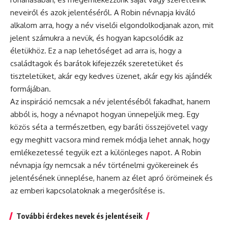
neveiről és azok jelentéséről. A Robin névnapja kiváló
alkalom arra, hogy a név viselői elgondolkodjanak azon, mit
jelent számukra a nevük, és hogyan kapcsolódik az
életükhöz. Ez a nap lehetőséget ad arra is, hogy a
családtagok és barátok kifejezzék szeretetüket és
tiszteletüket, akár egy kedves üzenet, akár egy kis ajándék
formájában.
Az inspiráció nemcsak a név jelentéséből fakadhat, hanem
abból is, hogy a névnapot hogyan ünnepeljük meg. Egy
közös séta a természetben, egy baráti összejövetel vagy
egy meghitt vacsora mind remek módja lehet annak, hogy
emlékezetessé tegyük ezt a különleges napot. A Robin
névnapja így nemcsak a név történelmi gyökereinek és
jelentésének ünneplése, hanem az élet apró örömeinek és
az emberi kapcsolatoknak a megerősítése is.
További érdekes nevek és jelentéseik