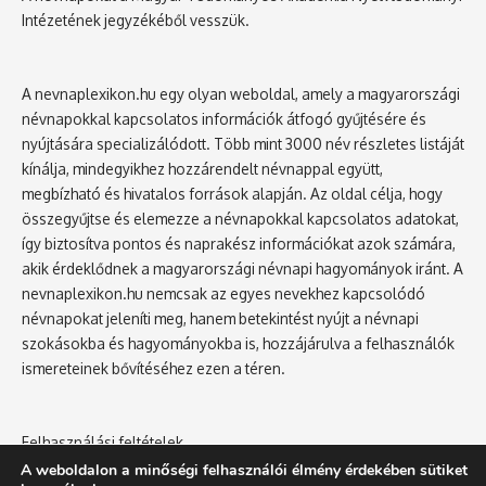
Intézetének jegyzékéből vesszük.
A nevnaplexikon.hu egy olyan weboldal, amely a magyarországi
névnapokkal kapcsolatos információk átfogó gyűjtésére és
nyújtására specializálódott. Több mint 3000 név részletes listáját
kínálja, mindegyikhez hozzárendelt névnappal együtt,
megbízható és hivatalos források alapján. Az oldal célja, hogy
összegyűjtse és elemezze a névnapokkal kapcsolatos adatokat,
így biztosítva pontos és naprakész információkat azok számára,
akik érdeklődnek a magyarországi névnapi hagyományok iránt. A
nevnaplexikon.hu nemcsak az egyes nevekhez kapcsolódó
névnapokat jeleníti meg, hanem betekintést nyújt a névnapi
szokásokba és hagyományokba is, hozzájárulva a felhasználók
ismereteinek bővítéséhez ezen a téren.
Felhasználási feltételek
Adatvédelmi tájékoztató
A weboldalon a minőségi felhasználói élmény érdekében sütiket